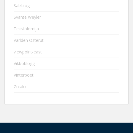
Salzblog
Svante Weyler
Tekstolomija
Världen Österut
viewpoint-east
Vikboblogg
Vinterpoet
Zrcalo