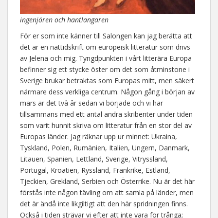
ingenjören och hantlangaren
För er som inte känner till Salongen kan jag berätta att
det är en nättidskrift om europeisk litteratur som drivs
av Jelena och mig. Tyngdpunkten i vårt litterära Europa
befinner sig ett stycke öster om det som åtminstone i
Sverige brukar betraktas som Europas mitt, men säkert
närmare dess verkliga centrum. Någon gång i början av
mars är det två år sedan vi började och vi har
tillsammans med ett antal andra skribenter under tiden
som varit hunnit skriva om litteratur från en stor del av
Europas länder. Jag räknar upp ur minnet: Ukraina,
Tyskland, Polen, Rumänien, Italien, Ungern, Danmark,
Litauen, Spanien, Lettland, Sverige, Vitryssland,
Portugal, Kroatien, Ryssland, Frankrike, Estland,
Tjeckien, Grekland, Serbien och Österrike. Nu är det här
förstås inte någon tävling om att samla på länder, men
det är ändå inte likgiltigt att den här spridningen finns.
Också i tiden strävar vi efter att inte vara för trånga;