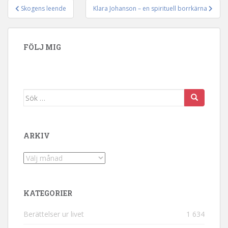
Skogens leende
Klara Johanson – en spirituell borrkärna
Inläggsnavigering
FÖLJ MIG
Sök efter:
ARKIV
Arkiv
KATEGORIER
Berättelser ur livet
1 634