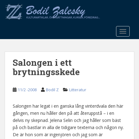
S
k
i
p
t
TOGGLE
o
m
a
Salongen i ett
i
n
brytningsskede
c
o
n
11/2 -2008
Bodil Z
Litteratur
t
e
Salongen har legat i en ganska lång vinterdvala den här
n
gången, men nu håller den på att återuppstå – i en
t
delvis ny skepnad. Jelena Selin och jag håller som bäst
på och bastlar in alla de tidigare texterna och någon ny.
De är hon som är ingenjören och jag som är