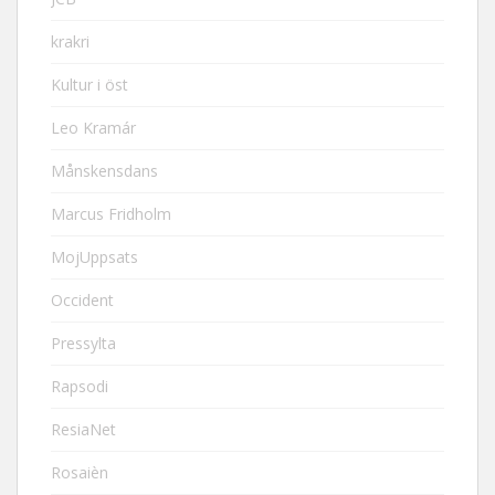
krakri
Kultur i öst
Leo Kramár
Månskensdans
Marcus Fridholm
MojUppsats
Occident
Pressylta
Rapsodi
ResiaNet
Rosaièn