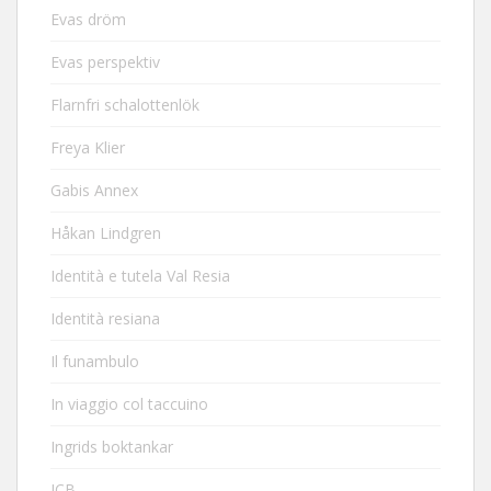
Evas dröm
Evas perspektiv
Flarnfri schalottenlök
Freya Klier
Gabis Annex
Håkan Lindgren
Identità e tutela Val Resia
Identità resiana
Il funambulo
In viaggio col taccuino
Ingrids boktankar
JCB