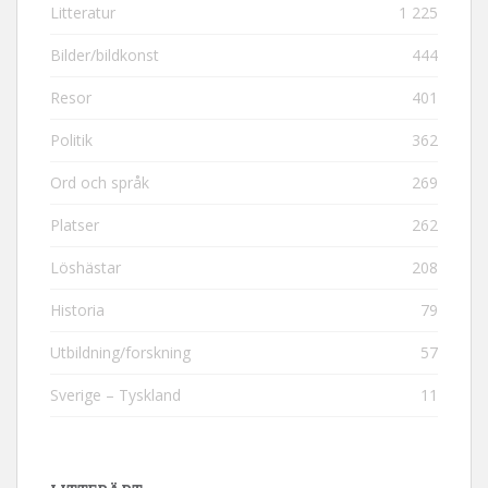
Litteratur
1 225
Bilder/bildkonst
444
Resor
401
Politik
362
Ord och språk
269
Platser
262
Löshästar
208
Historia
79
Utbildning/forskning
57
Sverige – Tyskland
11