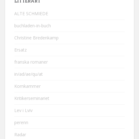
LITTERÄRT
ALTE SCHMIEDE
buchladen-in-buch
Christine Bredenkamp
Ersatz
franska romaner
in/ad/ae/qu/at
Kornkammer
Kritikerseminariet
Lev i Lviv
perenn
Radar