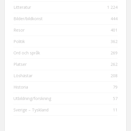
Litteratur
1 224
Bilder/bildkonst
444
Resor
401
Politik
362
Ord och språk
269
Platser
262
Löshästar
208
Historia
79
Utbildning/forskning
57
Sverige – Tyskland
11