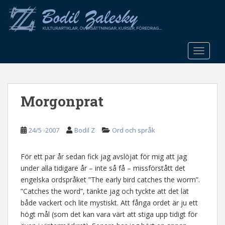
S
k
i
p
t
TOGGLE
o
m
a
Morgonprat
i
n
c
24/5 -2007
Bodil Z
Ord och språk
o
n
t
För ett par år sedan fick jag avslöjat för mig att jag
e
under alla tidigare år – inte så få – missförstått det
n
engelska ordspråket ”The early bird catches the worm”.
t
”Catches the word”, tänkte jag och tyckte att det lät
både vackert och lite mystiskt. Att fånga ordet är ju ett
högt mål (som det kan vara värt att stiga upp tidigt för