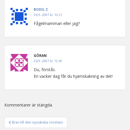
BODIL Z
25/5 -2007 kl. 12:21
Fågelmamman eller jag?
GÖRAN
25/5 -2007 kl. 12:30
Du, förstås.
En vacker dag får du hjärnskakning av det!
Kommentarer är stängda.
Brev till den nyoskiska rörelsen
Inläggsnavigering