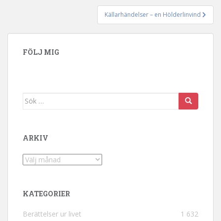
Källarhändelser – en Hölderlinvind
FÖLJ MIG
Sök efter:
ARKIV
Arkiv
KATEGORIER
Berättelser ur livet
1 632