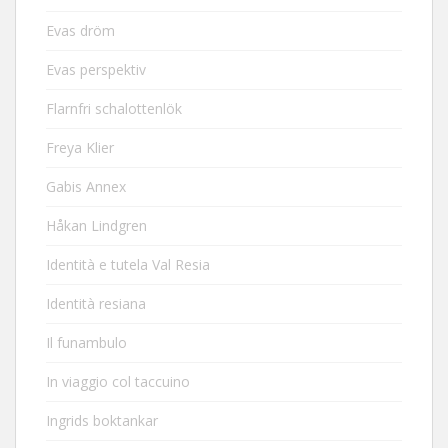
Evas dröm
Evas perspektiv
Flarnfri schalottenlök
Freya Klier
Gabis Annex
Håkan Lindgren
Identità e tutela Val Resia
Identità resiana
Il funambulo
In viaggio col taccuino
Ingrids boktankar