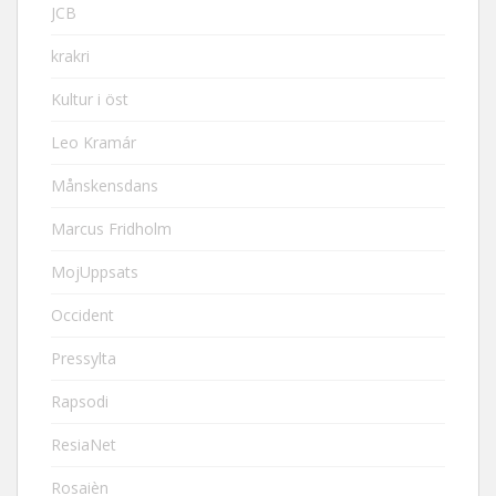
JCB
krakri
Kultur i öst
Leo Kramár
Månskensdans
Marcus Fridholm
MojUppsats
Occident
Pressylta
Rapsodi
ResiaNet
Rosaièn