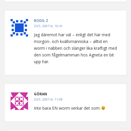
BODIL Z
25/5 -2007 kl. 10:41
Jag däremot har väl – enligt det här med
morgon- och kvällsmänniska – alltid en
worm i näbben och slänger lika kraftigt med
den som fågelmamman hos Agneta en bit
upp här.
GÖRAN
25/5 -2007 kl. 11:08
Inte bara EN worm verkar det som