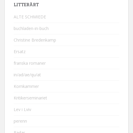
LITTERÄRT
ALTE SCHMIEDE
buchladen-in-buch
Christine Bredenkamp
Ersatz
franska romaner
in/ad/ae/qu/at
Kornkammer
Kritikerseminariet
Lev i Lviv
perenn
Radar