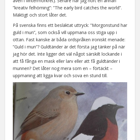
även i vintermörkret). Senare har jag hört en annan
”kreativ felhörning”: ”The early bird catches the world”.
Mäktigt och stort låter det.
På svenska finns ett besläktat uttryck: ”Morgonstund har
guld i mun”, som också vill uppmana oss stiga upp i
ottan. Fast kanske är båda ordspråken ironiskt menade:
”Guld i mun”? Guldtänder är det första jag tänker på när
jag hör det. Inte ligger det väl något särskilt lockande i
att få fånga en mask eller larv eller att få guldtänder i
munnen? Det låter nog mera som en – förtäckt –
uppmaning att ligga kvar och sova en stund till.