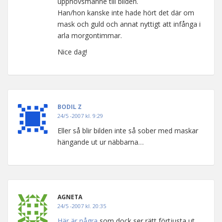
upphovsmanne till bilden.
Han/hon kanske inte hade hört det där om
mask och guld och annat nyttigt att infånga i
arla morgontimmar.
Nice dag!
BODIL Z
24/5 -2007 kl. 9:29
Eller så blir bilden inte så sober med maskar
hängande ut ur näbbarna…
AGNETA
24/5 -2007 kl. 20:35
Här är några
som dock ser rätt förtjusta ut