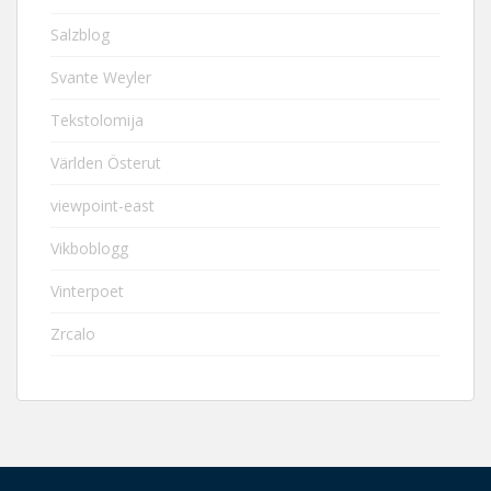
Salzblog
Svante Weyler
Tekstolomija
Världen Österut
viewpoint-east
Vikboblogg
Vinterpoet
Zrcalo