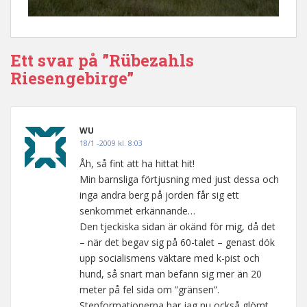
Ett svar på ”Rübezahls
Riesengebirge”
WU
18/1 -2009 kl. 8:03
Åh, så fint att ha hittat hit!
Min barnsliga förtjusning med just dessa och
inga andra berg på jorden får sig ett
senkommet erkännande…
Den tjeckiska sidan är okänd för mig, då det
– när det begav sig på 60-talet – genast dök
upp socialismens väktare med k-pist och
hund, så snart man befann sig mer än 20
meter på fel sida om ”gränsen”.
Stenformationerna har jag nu också glömt