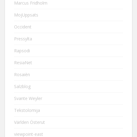
Marcus Fridholm
MojUppsats
Occident
Pressylta
Rapsodi
ResiaNet
Rosaièn
Salzblog
Svante Weyler
Tekstolomija
Världen Österut
viewpoint-east