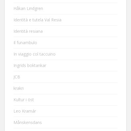
Håkan Lindgren
Identità e tutela Val Resia
Identità resiana
Il funambulo
In viaggio col taccuino
Ingrids boktankar
JCB
krakri
Kultur i öst
Leo Kramár
Månskensdans