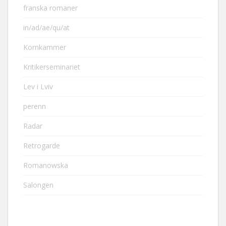
franska romaner
in/ad/ae/qu/at
Kornkammer
Kritikerseminariet
Lev i Lviv
perenn
Radar
Retrogarde
Romanowska
Salongen