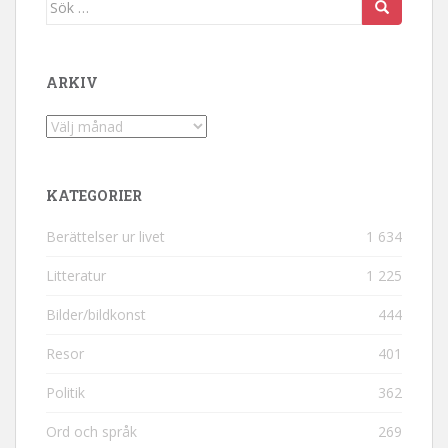
Sök efter:
ARKIV
Arkiv
KATEGORIER
Berättelser ur livet
1 634
Litteratur
1 225
Bilder/bildkonst
444
Resor
401
Politik
362
Ord och språk
269