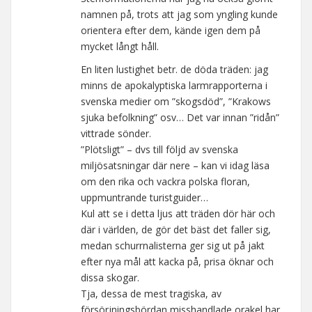
namnen på, trots att jag som yngling kunde
orientera efter dem, kände igen dem på
mycket långt håll.
En liten lustighet betr. de döda träden: jag
minns de apokalyptiska larmrapporterna i
svenska medier om ”skogsdöd”, ”Krakows
sjuka befolkning” osv… Det var innan ”ridån”
vittrade sönder.
”Plötsligt” – dvs till följd av svenska
miljösatsningar där nere – kan vi idag läsa
om den rika och vackra polska floran,
uppmuntrande turistguider…
Kul att se i detta ljus att träden dör här och
där i världen, de gör det bäst det faller sig,
medan schurrnalisterna ger sig ut på jakt
efter nya mål att kacka på, prisa öknar och
dissa skogar.
Tja, dessa de mest tragiska, av
försörjningsbördan misshandlade orakel har