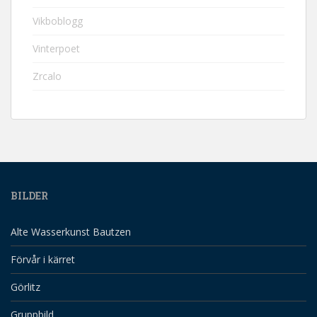
Vikboblogg
Vinterpoet
Zrcalo
BILDER
Alte Wasserkunst Bautzen
Förvår i kärret
Görlitz
Gruppbild