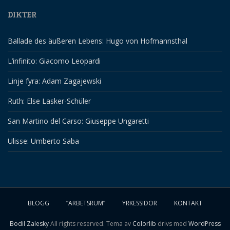
DIKTER
Ballade des äußeren Lebens: Hugo von Hofmannsthal
L’infinito: Giacomo Leopardi
Linje fyra: Adam Zagajewski
Ruth: Else Lasker-Schüler
San Martino del Carso: Giuseppe Ungaretti
Ulisse: Umberto Saba
BLOGG
”ARBETSRUM”
YRKESSIDOR
KONTAKT
Bodil Zalesky
All rights reserved. Tema av
Colorlib
drivs med
WordPress