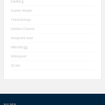
Salzblog
Svante Weyler
Tekstolomija
Världen Österut
viewpoint-east
Vikboblogg
Vinterpoet
Zrcalo
BILDER