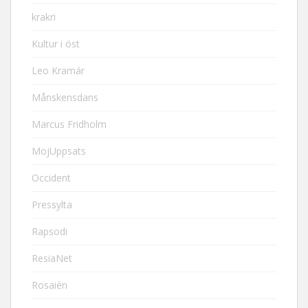
krakri
Kultur i öst
Leo Kramár
Månskensdans
Marcus Fridholm
MojUppsats
Occident
Pressylta
Rapsodi
ResiaNet
Rosaièn