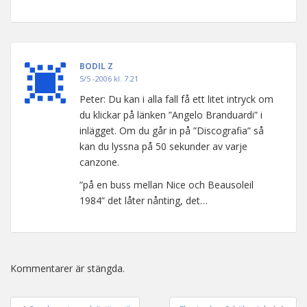
BODIL Z
5/5 -2006 kl. 7:21
Peter: Du kan i alla fall få ett litet intryck om
du klickar på länken ”Angelo Branduardi” i
inlägget. Om du går in på ”Discografia” så
kan du lyssna på 50 sekunder av varje
canzone.
”på en buss mellan Nice och Beausoleil
1984” det låter nånting, det…
Kommentarer är stängda.