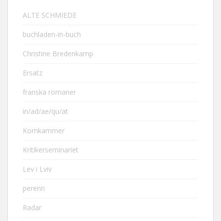
ALTE SCHMIEDE
buchladen-in-buch
Christine Bredenkamp
Ersatz
franska romaner
in/ad/ae/qu/at
Kornkammer
Kritikerseminariet
Lev i Lviv
perenn
Radar