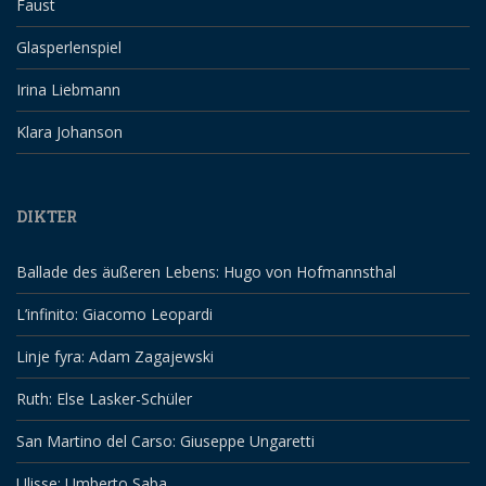
Faust
Glasperlenspiel
Irina Liebmann
Klara Johanson
DIKTER
Ballade des äußeren Lebens: Hugo von Hofmannsthal
L’infinito: Giacomo Leopardi
Linje fyra: Adam Zagajewski
Ruth: Else Lasker-Schüler
San Martino del Carso: Giuseppe Ungaretti
Ulisse: Umberto Saba