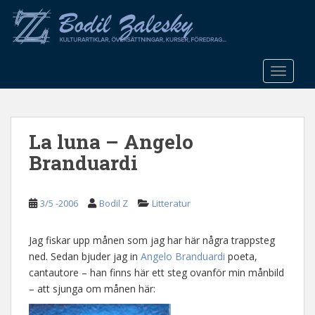
S
k
i
p
t
TOGGLE
o
m
a
La luna – Angelo
i
n
Branduardi
c
o
n
3/5 -2006
Bodil Z
Litteratur
t
e
Jag fiskar upp månen som jag har här några trappsteg
n
ned. Sedan bjuder jag in
Angelo Branduardi
poeta,
t
cantautore – han finns här ett steg ovanför min månbild
– att sjunga om månen här: