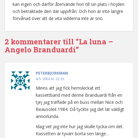
kan ingen och därför återvände hon till sin plats i höjden
och betraktade den där uppifrån. Och hon är inte längre
förvånad över att de vita vidderna inte är snö.
2 kommentarer till “La luna –
Angelo Branduardi”
PETERBJORKMAN
4/5 -2006 kl. 22:55
Minns att jag fick hemskickat ett
kassettband med denne Branduardi från en
tjej jag träffade på en buss mellan Nice och
Beausoleil 1984. Då tyckte jag det lät väldigt
annorlunda.
Idag vet jag inte hur jag skulle tycka om det.
Kassetten är tyvärr borta sen länge…