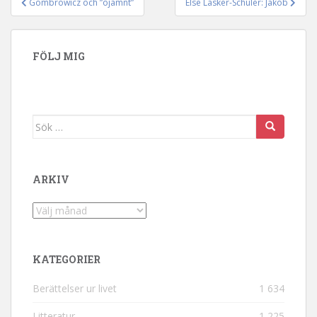
Gombrowicz och ”ojämnt”
Else Lasker-Schüler: Jakob
Inläggsnavigering
FÖLJ MIG
Sök efter:
ARKIV
Arkiv
KATEGORIER
Berättelser ur livet
1 634
Litteratur
1 225