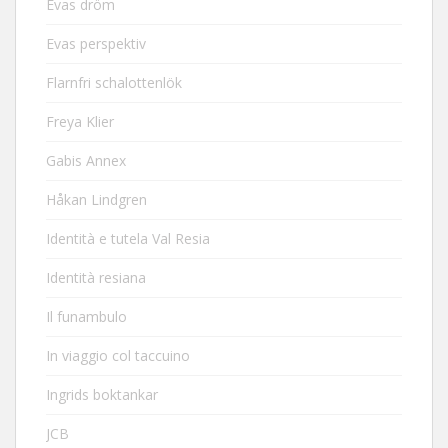
Evas dröm
Evas perspektiv
Flarnfri schalottenlök
Freya Klier
Gabis Annex
Håkan Lindgren
Identità e tutela Val Resia
Identità resiana
Il funambulo
In viaggio col taccuino
Ingrids boktankar
JCB