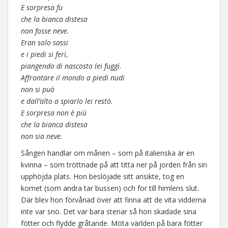
E sorpresa fu
che la bianca distesa
non fosse neve.
Eran solo sassi
e i piedi si ferì,
piangendo di nascosto lei fuggì.
Affrontare il mondo a piedi nudi
non si può
e dall’alto a spiarlo lei restò.
E sorpresa non è più
che la bianca distesa
non sia neve.
Sången handlar om månen – som på italienska är en
kvinna – som tröttnade på att titta ner på jorden från sin
upphöjda plats. Hon beslöjade sitt ansikte, tog en
komet (som andra tar bussen) och for till himlens slut.
Där blev hon förvånad över att finna att de vita vidderna
inte var snö. Det var bara stenar så hon skadade sina
fötter och flydde gråtande. Möta världen på bara fötter