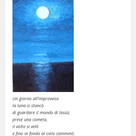
Un giorno all’improvviso
la luna si stancò
di guardare il mondo di lassù;
prese una cometa,
il volto si velò
e fino in fondo al cielo camminò.