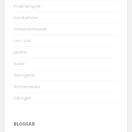
in/ad/ae/qu/at
Kornkammer
Kritikerseminariet
Lev i Lviv
perenn
Radar
Retrogarde
Romanowska
Salongen
BLOGGAR