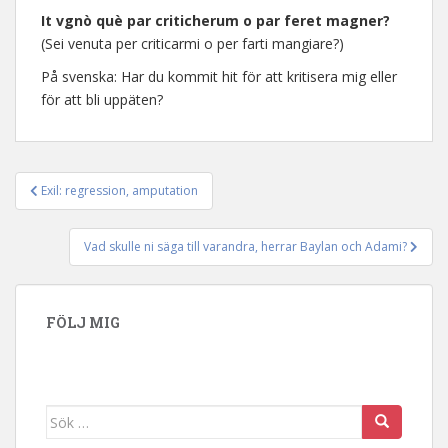
It vgnò què par criticherum o par feret magner?
(Sei venuta per criticarmi o per farti mangiare?)
På svenska: Har du kommit hit för att kritisera mig eller
för att bli uppäten?
Exil: regression, amputation
Inläggsnavigering
Vad skulle ni säga till varandra, herrar Baylan och Adami?
FÖLJ MIG
Sök efter: