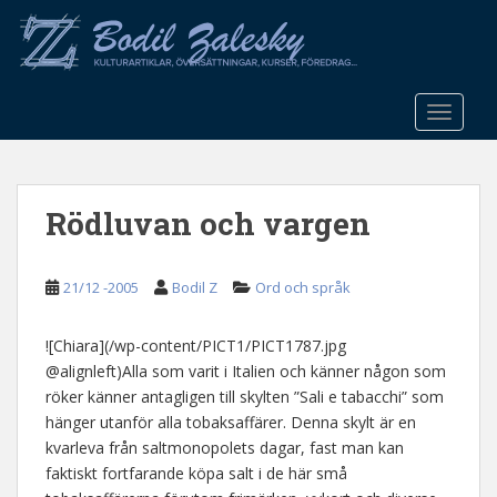
S
k
i
p
t
TOGGLE
o
m
a
Rödluvan och vargen
i
n
c
21/12 -2005
Bodil Z
Ord och språk
o
n
t
![Chiara](/wp-content/PICT1/PICT1787.jpg
e
@alignleft)Alla som varit i Italien och känner någon som
n
röker känner antagligen till skylten ”Sali e tabacchi” som
t
hänger utanför alla tobaksaffärer. Denna skylt är en
kvarleva från saltmonopolets dagar, fast man kan
faktiskt fortfarande köpa salt i de här små