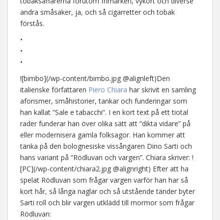
tobaksaffärerna förutom frimärken, vykort och diverse
andra småsaker, ja, och så cigarretter och tobak
förstås.
•
•
•
![bimbo](/wp-content/bimbo.jpg @alignleft)Den
italienske författaren
Piero Chiara
har skrivit en samling
aforismer, småhistorier, tankar och funderingar som
han kallat ”Sale e tabacchi”. I en kort text på ett tiotal
rader funderar han över olika sätt att ”dikta vidare” på
eller modernisera gamla folksagor. Han kommer att
tänka på den bolognesiske vissångaren Dino Sarti och
hans variant på ”Rödluvan och vargen”. Chiara skriver: !
[PC](/wp-content/chiara2.jpg @alignright) Efter att ha
spelat Rödluvan som frågar vargen varför han har så
kort hår, så långa naglar och så utstående tänder byter
Sarti roll och blir vargen utklädd till mormor som frågar
Rödluvan: