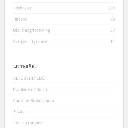
Löshästar
208
Historia
79
Utbildning/forskning
57
Sverige – Tyskland
11
LITTERÄRT
ALTE SCHMIEDE
buchladen-in-buch
Christine Bredenkamp
Ersatz
franska romaner