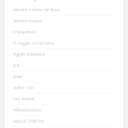
Identità e tutela Val Resia
Identità resiana
Il funambulo
In viaggio col taccuino
Ingrids boktankar
JCB
krakri
Kultur i öst
Leo Kramár
Månskensdans
Marcus Fridholm