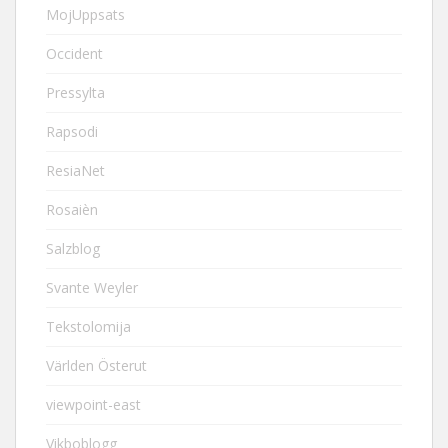
MojUppsats
Occident
Pressylta
Rapsodi
ResiaNet
Rosaièn
Salzblog
Svante Weyler
Tekstolomija
Världen Österut
viewpoint-east
Vikboblogg