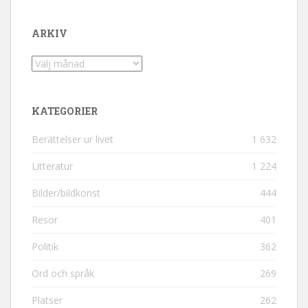
ARKIV
Arkiv
KATEGORIER
Berättelser ur livet
1 632
Litteratur
1 224
Bilder/bildkonst
444
Resor
401
Politik
362
Ord och språk
269
Platser
262