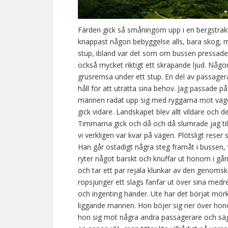
Färden gick så småningom upp i en bergstrakt,
knappast någon bebyggelse alls, bara skog, m
stup, ibland var det som om bussen pressade
också mycket riktigt ett skrapande ljud. Någ
grusremsa under ett stup. En del av passagera
håll för att uträtta sina behov. Jag passade 
männen radat upp sig med ryggarna mot vägen
gick vidare. Landskapet blev allt vildare och 
Timmarna gick och då och då slumrade jag till,
vi verkligen var kvar på vägen. Plötsligt rese
Han går ostadigt några steg framåt i bussen, t
ryter något barskt och knuffar ut honom i gån
och tar ett par rejäla klunkar av den genoms
ropsjunger ett slags fanfar ut över sina medre
och ingenting händer. Ute har det börjat mörk
liggande mannen. Hon böjer sig ner över hon
hon sig mot några andra passagerare och sä