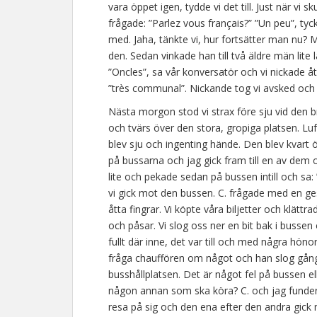
vara öppet igen, tydde vi det till. Just när v
frågade: ”Parlez vous français?” ”Un peu”, ty
med. Jaha, tänkte vi, hur fortsätter man nu? M
den. Sedan vinkade han till två äldre män lite
”Oncles”, sa vår konversatör och vi nickade å
”très communal”. Nickande tog vi avsked och s
Nästa morgon stod vi strax före sju vid den 
och tvärs över den stora, gropiga platsen. Lufte
blev sju och ingenting hände. Den blev kvart öv
på bussarna och jag gick fram till en av dem
lite och pekade sedan på bussen intill och sa: 
vi gick mot den bussen. C. frågade med en g
åtta fingrar. Vi köpte våra biljetter och klä
och påsar. Vi slog oss ner en bit bak i bussen
fullt där inne, det var till och med några hön
fråga chauffören om något och han slog gån
busshållplatsen. Det är något fel på bussen e
någon annan som ska köra? C. och jag funderade
resa på sig och den ena efter den andra gick