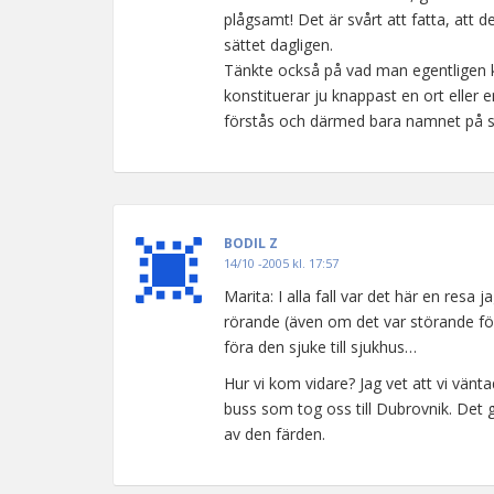
plågsamt! Det är svårt att fatta, att 
sättet dagligen.
Tänkte också på vad man egentligen kan
konstituerar ju knappast en ort eller e
förstås och därmed bara namnet på st
BODIL Z
14/10 -2005 kl. 17:57
Marita: I alla fall var det här en resa
rörande (även om det var störande för
föra den sjuke till sjukhus…
Hur vi kom vidare? Jag vet att vi vä
buss som tog oss till Dubrovnik. Det g
av den färden.