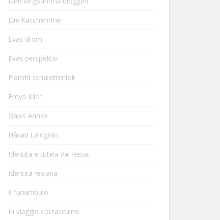
Den långsamma bloggen
Die Kaschemme
Evas dröm
Evas perspektiv
Flarnfri schalottenlök
Freya Klier
Gabis Annex
Håkan Lindgren
Identità e tutela Val Resia
Identità resiana
Il funambulo
In viaggio col taccuino