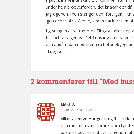
Hjälp, bara vi inte ska dit, vi kommer att raml
under hela broöverfärden, det knakar och då o
jag ögonen, men stänger dem fort igen. Hur 
igen och vi blir stående, sedan backar vi en bi
I gryningen är vi framme i Titograd eller nej,
fält och vi stiger av. Det finns inga andra bu
och ändå redan nedsliten grå betongbyggnad u
”Titograd”.
2 kommentarer till “Med bu
MARITA
14/10 -2005 kl. 12:39
Vilket äventyr! Har genomgått en likn
och med en ilsken förare, som tycktes 
bakom bussen med avsikt, genom att b