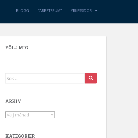
BLOGG
”ARBETSRUM”
YRKESSIDOR
FÖLJ MIG
Sök efter:
ARKIV
Arkiv
KATEGORIER