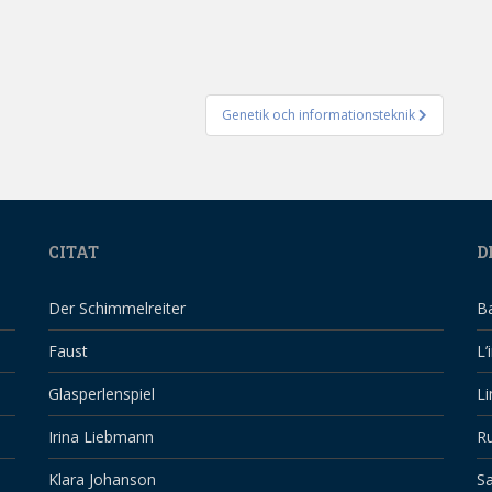
Genetik och informationsteknik
CITAT
D
Der Schimmelreiter
B
Faust
L’
Glasperlenspiel
Li
Irina Liebmann
Ru
Klara Johanson
Sa