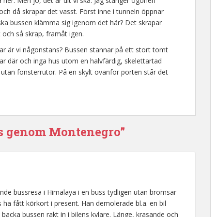
a ner. Men jo, det är dit vi ska. Jag stänger ögonen
ch då skrapar det vasst. Först inne i tunneln öppnar
ska bussen klämma sig igenom det här? Det skrapar
t och så skrap, framåt igen.
 var är vi någonstans? Bussen stannar på ett stort tomt
ssar där och inga hus utom en halvfärdig, skelettartad
tan fönsterrutor. På en skylt ovanför porten står det
ss genom Montenegro”
ande bussresa i Himalaya i en buss tydligen utan bromsar
ha fått körkort i present. Han demolerade bl.a. en bil
acka bussen rakt in i bilens kylare. Länge, krasande och