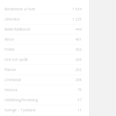
Berättelser ur livet
1 634
Litteratur
1 225
Bilder/bildkonst
444
Resor
401
Politik
362
Ord och språk
269
Platser
262
Löshästar
208
Historia
79
Utbildning/forskning
57
Sverige – Tyskland
11