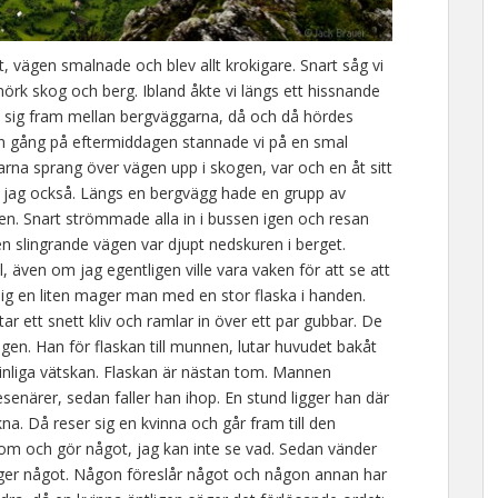
 vägen smalnade och blev allt krokigare. Snart såg vi
örk skog och berg. Ibland åkte vi längs ett hissnande
 sig fram mellan bergväggarna, då och då hördes
on gång på eftermiddagen stannade vi på en smal
rna sprang över vägen upp i skogen, var och en åt sitt
på jag också. Längs en bergvägg hade en grupp av
. Snart strömmade alla in i bussen igen och resan
den slingrande vägen var djupt nedskuren i berget.
 även om jag egentligen ville vara vaken för att se att
r sig en liten mager man med en stor flaska i handen.
ar ett snett kliv och ramlar in över ett par gubbar. De
gen. Han för flaskan till munnen, lutar huvudet bakåt
kinliga vätskan. Flaskan är nästan tom. Mannen
senärer, sedan faller han ihop. En stund ligger han där
na. Då reser sig en kvinna och går fram till den
om och gör något, jag kan inte se vad. Sedan vänder
ger något. Någon föreslår något och någon annan har