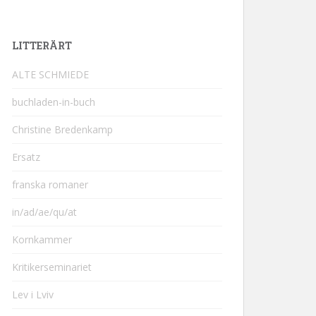
LITTERÄRT
ALTE SCHMIEDE
buchladen-in-buch
Christine Bredenkamp
Ersatz
franska romaner
in/ad/ae/qu/at
Kornkammer
Kritikerseminariet
Lev i Lviv