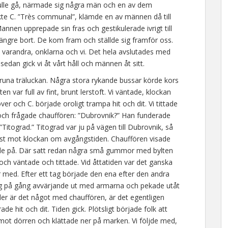
i skulle gå, närmade sig några män och en av dem
ckte C. ”Très communal”, klämde en av männen då till
annen upprepade sin fras och gestikulerade ivrigt till
 längre bort. De kom fram och ställde sig framför oss.
t varandra, onklarna och vi. Det hela avslutades med
edan gick vi åt vårt håll och männen åt sitt.
bruna träluckan. Några stora rykande bussar körde kors
n var full av fint, brunt lerstoft. Vi väntade, klockan
er och C. började oroligt trampa hit och dit. Vi tittade
 och frågade chauffören: ”Dubrovnik?” Han funderade
”Titograd.” Titograd var ju på vägen till Dubrovnik, så
est mot klockan om avgångstiden. Chauffören visade
ttrade på. Där satt redan några små gummor med bylten
 och väntade och tittade. Vid åttatiden var det ganska
or med. Efter ett tag började den ena efter den andra
g på gång avvärjande ut med armarna och pekade utåt
ller är det något med chauffören, är det egentligen
 hit och dit. Tiden gick. Plötsligt började folk att
 mot dörren och klättade ner på marken. Vi följde med,