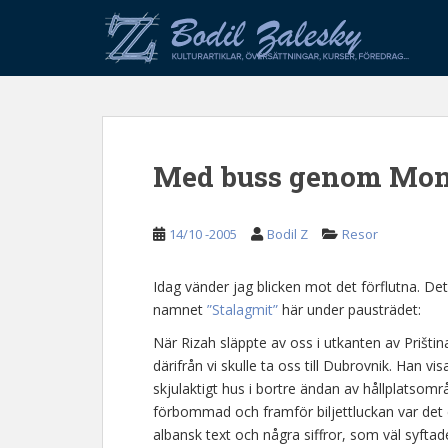
S
k
i
p
t
o
m
Med buss genom Mon
a
i
n
14/10 -2005
Bodil Z
Resor
c
o
n
Idag vänder jag blicken mot det förflutna. De
t
namnet
”Stalagmit”
här under pausträdet:
e
När Rizah släppte av oss i utkanten av Prištin
n
därifrån vi skulle ta oss till Dubrovnik. Han vi
t
skjulaktigt hus i bortre ändan av hållplatsomr
förbommad och framför biljettluckan var det
albansk text och några siffror, som väl syfta