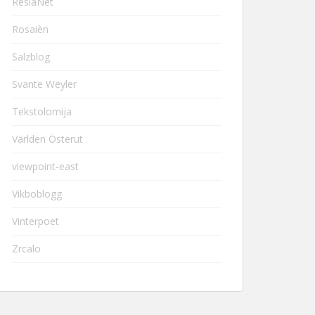
ResiaNet
Rosaièn
Salzblog
Svante Weyler
Tekstolomija
Världen Österut
viewpoint-east
Vikboblogg
Vinterpoet
Zrcalo