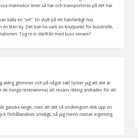
dessa människor lever så här och transporteras på det här
 kalla en ”ort”. En skylt på ett halvfärdigt hus
n en liten by. Det kan ha varit en knutpunkt för busstrafik,
ationen. Tog ni er därifrån med buss senare?
 jag aldrig glömmer och på något sätt tycker jag att det är
 de övriga resenärerna) att resans rikting ändrades för att
ntade ganska länge, men att det så småningom dök upp en
ick förhållandevis smidigt, så jag minns nästan ingenting