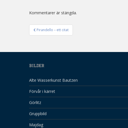
Kommentarer är stängda.
Pirandello – ett citat
Inläggsnavigering
BILDER
Alte Wasserkunst Bautzen
Förvår i kärret
Görlitz
Gruppbild
Majdag