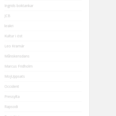
Ingrids boktankar
JCB
krakri
Kultur i öst
Leo Kramár
Månskensdans
Marcus Fridholm
MojUppsats
Occident
Pressylta
Rapsodi