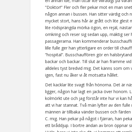
en annan idé, man tittar lite villrådigt på var
”Doktor!” Fler och fler pekar mot en man snet
någon annan i bussen. Han sitter värdig och nä
mycket stort, hans hår är grått och lite gles
lite rödsprängda mörka ögon, en rejäl, nästan 
omkring och reser sig sedan upp, mäktig ser h
passagerarna. Han kommenderar busschaufföre
lille fulle ger han ytterligare en order till c
”hospital”. Busschauffören gör en halsbrytan
backar och backar. Till slut är han framme vid
alldeles tyst bredvid mig. Det känns som om 
igen, fast nu åker vi åt motsatta hållet.
Det kacklar lite svagt från hönorna. Det är näst
ligger, någon har lagt en jacka över honom. L
kolmörkt ute och jag förstår inte hur vi kan 
att vi har stannat. Två män lyfter av den ful
männen är tillbaka vänder bussen och färden
C. mig. Han pekar på något i fjärran, han pek
ett bråddjup. I bortre ändan av bron öppnar si