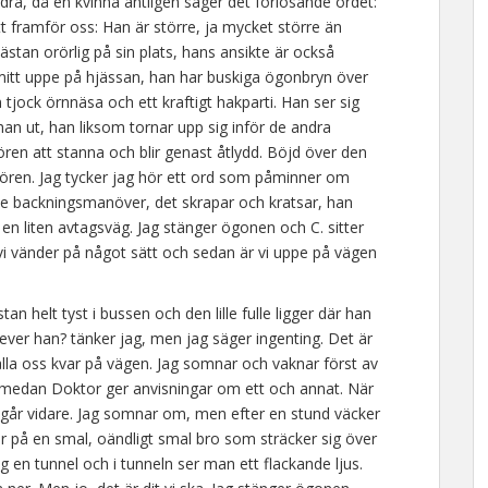
andra, då en kvinna äntligen säger det förlösande ordet:
t framför oss: Han är större, ja mycket större än
stan orörlig på sin plats, hans ansikte är också
t mitt uppe på hjässan, han har buskiga ögonbryn över
tjock örnnäsa och ett kraftigt hakparti. Han ser sig
an ut, han liksom tornar upp sig inför de andra
n att stanna och blir genast åtlydd. Böjd över den
hauffören. Jag tycker jag hör ett ord som påminner om
de backningsmanöver, det skrapar och kratsar, han
 en liten avtagsväg. Jag stänger ögonen och C. sitter
vi vänder på något sätt och sedan är vi uppe på vägen
an helt tyst i bussen och den lille fulle ligger där han
ever han? tänker jag, men jag säger ingenting. Det är
hålla oss kvar på vägen. Jag somnar och vaknar först av
le medan Doktor ger anvisningar om ett och annat. När
 går vidare. Jag somnar om, men efter en stund väcker
ar på en smal, oändligt smal bro som sträcker sig över
g en tunnel och i tunneln ser man ett flackande ljus.