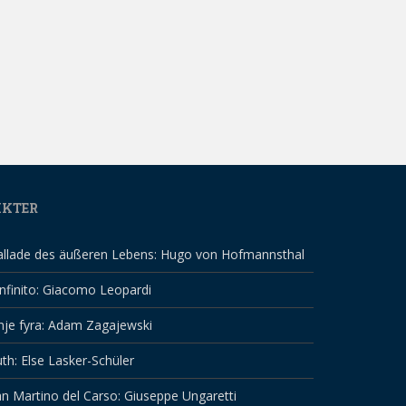
IKTER
allade des äußeren Lebens: Hugo von Hofmannsthal
infinito: Giacomo Leopardi
nje fyra: Adam Zagajewski
th: Else Lasker-Schüler
n Martino del Carso: Giuseppe Ungaretti