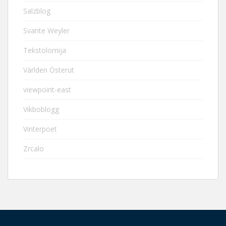
Salzblog
Svante Weyler
Tekstolomija
Världen Österut
viewpoint-east
Vikboblogg
Vinterpoet
Zrcalo