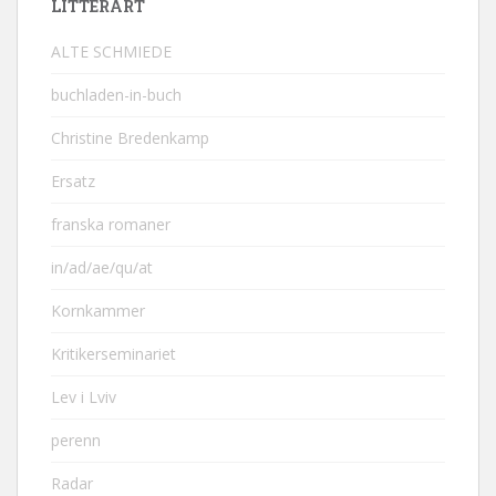
LITTERÄRT
ALTE SCHMIEDE
buchladen-in-buch
Christine Bredenkamp
Ersatz
franska romaner
in/ad/ae/qu/at
Kornkammer
Kritikerseminariet
Lev i Lviv
perenn
Radar