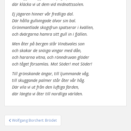
där kläcka vi ut dem vid midnattssolen.
Ej jägaren hinner vår fredliga dal.
Där hålla gullvingade älvor sin bal.
Grönmantlade skogsfrun spatserar i kvällen,
och dvärgarna hamra sitt gull in i fjällen.
Men åter på bergen står Vindsvales son
och skakar de snöiga vingar med dån,
och hararna vitna, och rönndruvan glöder
och tåget församlas. Mot Söder! mot Söder!
Till grönskande ängar, till ljummande våg,
till skuggande palmer står åter vår håg.
Där vila vi ut från den luftiga färden,
där längta vi åter till nordliga världen.
Wolfgang Borchert: Brödet
Inläggsnavigering