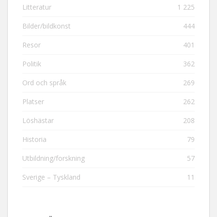
Litteratur
1 225
Bilder/bildkonst
444
Resor
401
Politik
362
Ord och språk
269
Platser
262
Löshästar
208
Historia
79
Utbildning/forskning
57
Sverige – Tyskland
11