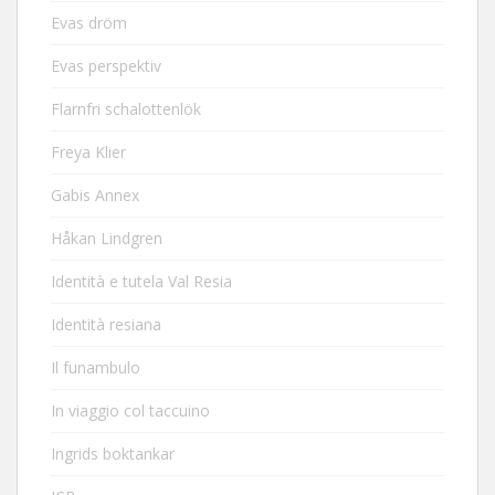
Evas dröm
Evas perspektiv
Flarnfri schalottenlök
Freya Klier
Gabis Annex
Håkan Lindgren
Identità e tutela Val Resia
Identità resiana
Il funambulo
In viaggio col taccuino
Ingrids boktankar