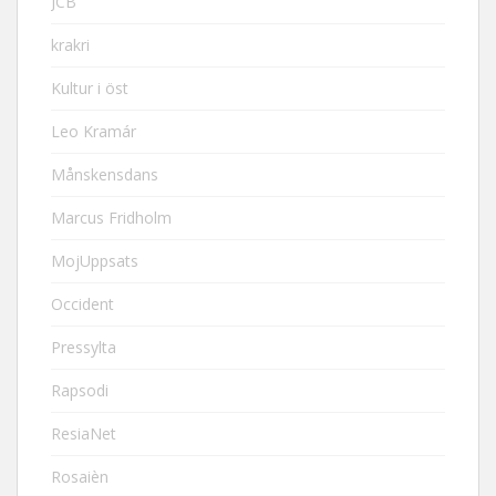
JCB
krakri
Kultur i öst
Leo Kramár
Månskensdans
Marcus Fridholm
MojUppsats
Occident
Pressylta
Rapsodi
ResiaNet
Rosaièn