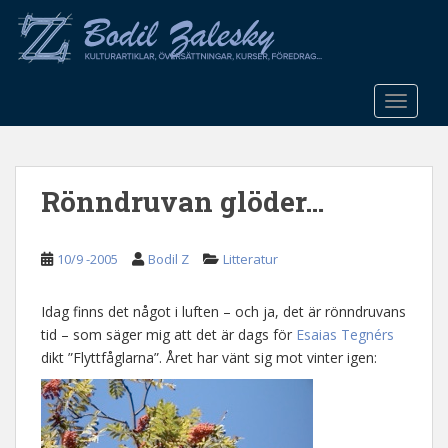
S
k
i
p
t
TOGGLE
o
m
a
Rönndruvan glöder…
i
n
c
10/9 -2005
Bodil Z
Litteratur
o
n
t
Idag finns det något i luften – och ja, det är rönndruvans
e
tid – som säger mig att det är dags för
Esaias Tegnérs
n
dikt ”Flyttfåglarna”. Året har vänt sig mot vinter igen:
t