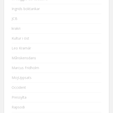
Ingrids boktankar
JCB
krakri
Kultur i öst
Leo Kramár
Månskensdans
Marcus Fridholm
MojUppsats
Occident
Pressylta
Rapsodi