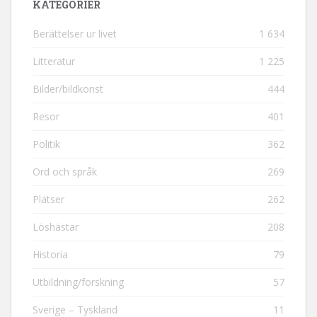
KATEGORIER
Berättelser ur livet
1 634
Litteratur
1 225
Bilder/bildkonst
444
Resor
401
Politik
362
Ord och språk
269
Platser
262
Löshästar
208
Historia
79
Utbildning/forskning
57
Sverige – Tyskland
11