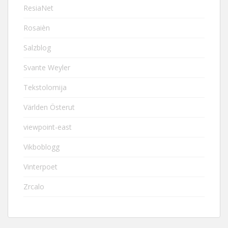
ResiaNet
Rosaièn
Salzblog
Svante Weyler
Tekstolomija
Världen Österut
viewpoint-east
Vikboblogg
Vinterpoet
Zrcalo