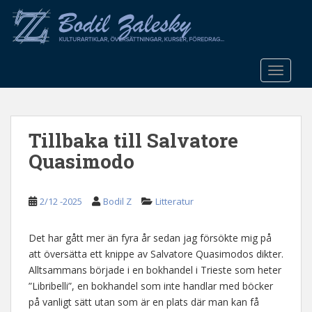
S
k
i
p
t
TOGGLE
o
m
a
Tillbaka till Salvatore
i
n
Quasimodo
c
o
n
2/12 -2025
Bodil Z
Litteratur
t
e
Det har gått mer än fyra år sedan jag försökte mig på
n
att översätta ett knippe av Salvatore Quasimodos dikter.
t
Alltsammans började i en bokhandel i Trieste som heter
”Libribelli”, en bokhandel som inte handlar med böcker
på vanligt sätt utan som är en plats där man kan få