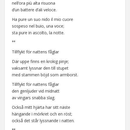
nell’ora più alta risuona
d’un battere d’ali veloce.
Ha pure un suo nido il mio cuore
sospeso nel buio, una voce;
sta pure in ascolto, la notte.
°°
Tillflykt för nattens fåglar
Där uppe finns en krokig pinje;
vaksamt lyssnar den till stupet
med stammen böjd som armborst.
Tillflykt för nattens fåglar
den genljuder vid midnatt
av vingars snabba slag.
Också mitt hjärta har sitt näste
hängande i mörkret och en röst;
också det står lyssnande i natten.