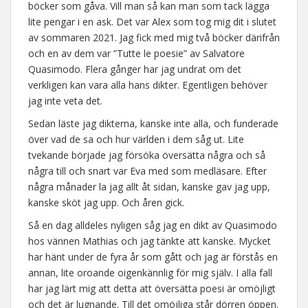
böcker som gåva. Vill man så kan man som tack lägga
lite pengar i en ask. Det var Alex som tog mig dit i slutet
av sommaren 2021. Jag fick med mig två böcker därifrån
och en av dem var ”Tutte le poesie” av Salvatore
Quasimodo. Flera gånger har jag undrat om det
verkligen kan vara alla hans dikter. Egentligen behöver
jag inte veta det.
Sedan läste jag dikterna, kanske inte alla, och funderade
över vad de sa och hur världen i dem såg ut. Lite
tvekande började jag försöka översätta några och så
några till och snart var Eva med som medläsare. Efter
några månader la jag allt åt sidan, kanske gav jag upp,
kanske sköt jag upp. Och åren gick.
Så en dag alldeles nyligen såg jag en dikt av Quasimodo
hos vännen Mathias och jag tänkte att kanske. Mycket
har hänt under de fyra år som gått och jag är förstås en
annan, lite oroande oigenkännlig för mig själv. I alla fall
har jag lärt mig att detta att översätta poesi är omöjligt
och det är lugnande. Till det omöjliga står dörren öppen.