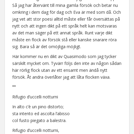
Så jag har återvänt till mina gamla försök och betar nu
omkring i dem dag för dag och Eva är med som då. Och
jag vet att stor poesi alltid måste eller får översättas på
nytt och att ingen dikt på ett språk helt kan motsvaras
av det man säger på ett annat språk. Runt varje dikt
måste en flock av försök stå eller kanske snarare röra
sig. Bara så är det omöjliga möjligt.
Här kommer nu en dikt av Quasimodo som jag tycker
särskilt mycket om. Tyvärr följs den inte av någon sådan
här rörlig flock utan av ett ensamt men ändå nytt
försök. Åt andra överlåter jag att låta flocken växa.
°°
Rifugio d’uccelli notturni
In alto c’è un pino distorto;
sta intento ed ascolta l’abisso
col fusto piegato a balestra.
Rifugio d’uccelli notturni,