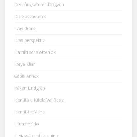
Den långsamma bloggen
Die Kaschemme
Evas dröm
Evas perspektiv
Flarnfri schalottenlök
Freya Klier
Gabis Annex
Håkan Lindgren
Identità e tutela Val Resia
Identità resiana
Il funambulo
In viaggio col taccuino