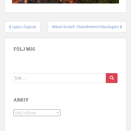
Lijepo Zagorje
Mikael Enckell: Okändhetens följeslagare
Inläggsnavigering
FÖLJ MIG
Sök efter:
ARKIV
Arkiv