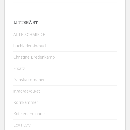
LITTERÄRT
ALTE SCHMIEDE
buchladen-in-buch
Christine Bredenkamp
Ersatz
franska romaner
in/ad/ae/qu/at
Kornkammer
Kritikerseminariet
Lev i Lviv