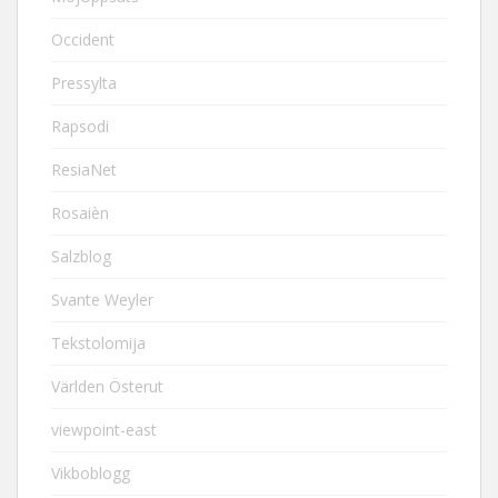
Occident
Pressylta
Rapsodi
ResiaNet
Rosaièn
Salzblog
Svante Weyler
Tekstolomija
Världen Österut
viewpoint-east
Vikboblogg