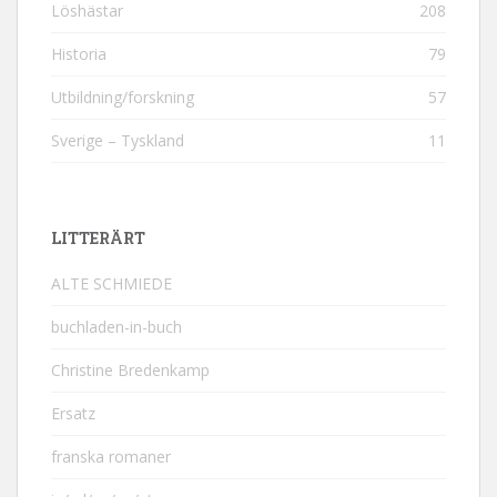
Löshästar
208
Historia
79
Utbildning/forskning
57
Sverige – Tyskland
11
LITTERÄRT
ALTE SCHMIEDE
buchladen-in-buch
Christine Bredenkamp
Ersatz
franska romaner