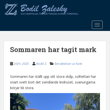
S
k
i
p
t
TOGGLE
o
m
a
Sommaren har tagit mark
i
n
c
20/6 -2025
Bodil Z
Berättelser ur livet
o
n
t
Sommaren har ställt upp sitt stora skåp, solhettan har
e
snart svett bort det svindlande lindruset, svanungarna
n
börjar bli stora.
t