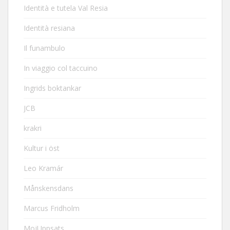
Identità e tutela Val Resia
Identità resiana
Il funambulo
In viaggio col taccuino
Ingrids boktankar
JCB
krakri
Kultur i öst
Leo Kramár
Månskensdans
Marcus Fridholm
MojUppsats