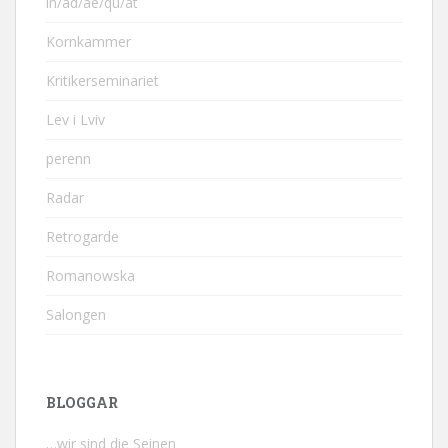
in/ad/ae/qu/at
Kornkammer
Kritikerseminariet
Lev i Lviv
perenn
Radar
Retrogarde
Romanowska
Salongen
BLOGGAR
…wir sind die Seinen