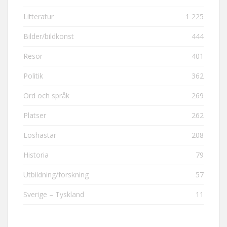
Litteratur
1 225
Bilder/bildkonst
444
Resor
401
Politik
362
Ord och språk
269
Platser
262
Löshästar
208
Historia
79
Utbildning/forskning
57
Sverige – Tyskland
11