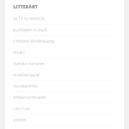
LITTERÄRT
ALTE SCHMIEDE
buchladen-in-buch
Christine Bredenkamp
Ersatz
franska romaner
in/ad/ae/qu/at
Kornkammer
Kritikerseminariet
Lev i Lviv
perenn