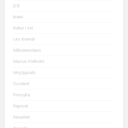
JCB
krakri
Kultur i öst
Leo Kramár
Månskensdans
Marcus Fridholm
MojUppsats
Occident
Pressylta
Rapsodi
ResiaNet