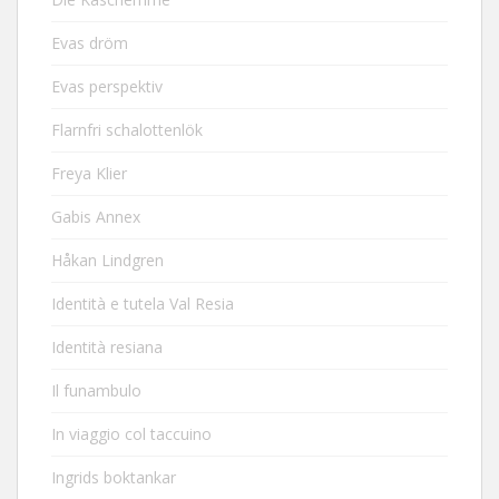
Evas dröm
Evas perspektiv
Flarnfri schalottenlök
Freya Klier
Gabis Annex
Håkan Lindgren
Identità e tutela Val Resia
Identità resiana
Il funambulo
In viaggio col taccuino
Ingrids boktankar