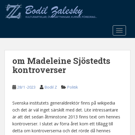
S
k
i
p
t
TOGGLE
o
m
a
om Madeleine Sjöstedts
i
n
kontroverser
c
o
n
28/1 -2023
Bodil Z
Politik
t
e
Svenska institutets generaldirektör finns på wikipedia
n
och det är väl inget särskilt med det. Lite intressantare
t
är att det sedan åtminstone 2013 finns text om hennes
kontroverser. I slutet av förra året kom ett tillägg till
detta om kontroverserna och det rörde då hennes