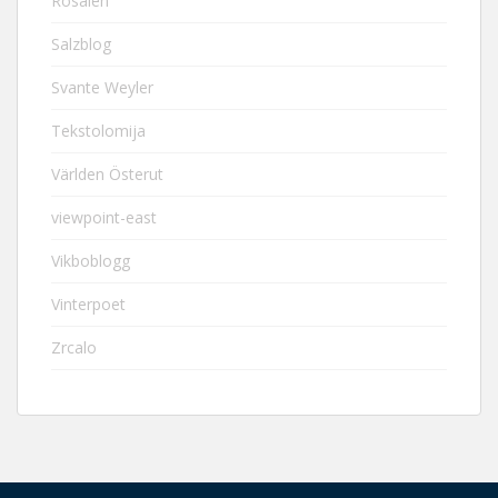
Rosaièn
Salzblog
Svante Weyler
Tekstolomija
Världen Österut
viewpoint-east
Vikboblogg
Vinterpoet
Zrcalo