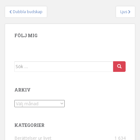
Dubbla budskap
Ljus
Inläggsnavigering
FÖLJ MIG
Sök efter:
ARKIV
Arkiv
KATEGORIER
Berättelser ur livet
1 634