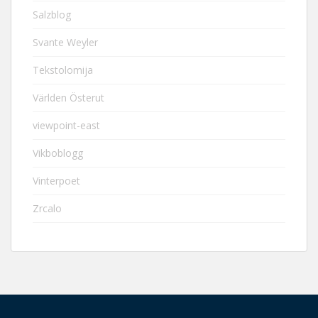
Salzblog
Svante Weyler
Tekstolomija
Världen Österut
viewpoint-east
Vikboblogg
Vinterpoet
Zrcalo