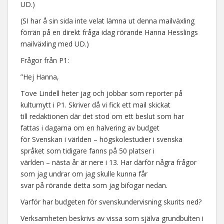
UD.)
(SI har å sin sida inte velat lämna ut denna mailväxling
förrän på en direkt fråga idag rörande Hanna Hesslings
mailväxling med UD.)
Frågor från P1:
”Hej Hanna,
Tove Lindell heter jag och jobbar som reporter på
kulturnytt i P1. Skriver då vi fick ett mail skickat
till redaktionen där det stod om ett beslut som har
fattas i dagarna om en halvering av budget
för Svenskan i världen – högskolestudier i svenska
språket som tidigare fanns på 50 platser i
världen – nästa år är nere i 13. Har därför några frågor
som jag undrar om jag skulle kunna får
svar på rörande detta som jag bifogar nedan.
Varför har budgeten för svenskundervisning skurits ned?
Verksamheten beskrivs av vissa som själva grundbulten i