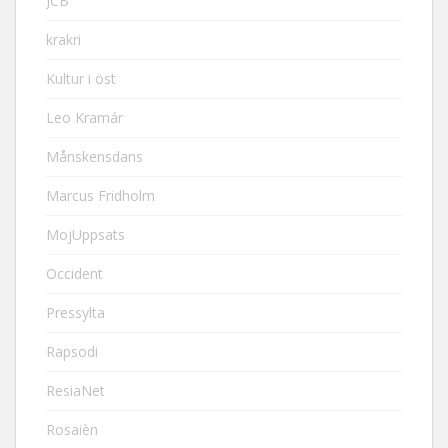
JCB
krakri
Kultur i öst
Leo Kramár
Månskensdans
Marcus Fridholm
MojUppsats
Occident
Pressylta
Rapsodi
ResiaNet
Rosaièn