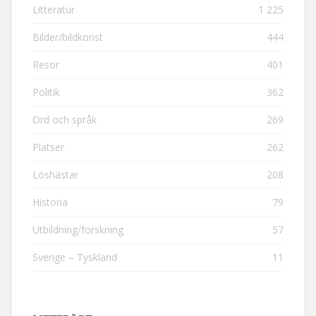
Litteratur
1 225
Bilder/bildkonst
444
Resor
401
Politik
362
Ord och språk
269
Platser
262
Löshästar
208
Historia
79
Utbildning/forskning
57
Sverige – Tyskland
11