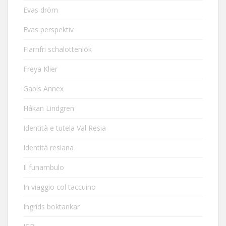
Evas dröm
Evas perspektiv
Flarnfri schalottenlök
Freya Klier
Gabis Annex
Håkan Lindgren
Identità e tutela Val Resia
Identità resiana
Il funambulo
In viaggio col taccuino
Ingrids boktankar