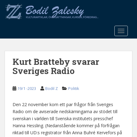
S
k
i
p
t
TOGGLE
o
m
a
Kurt Bratteby svarar
i
n
Sveriges Radio
c
o
n
19/1 -2023
Bodil Z
Politik
t
e
Den 22 november kom ett par frågor från Sveriges
n
Radio om de aviserade nedskärningarna av stödet till
t
svenskan i världen till Svenska institutets presschef
Hanna Hessling. (Nedanstående kommer på förfrågan
riktad till UD:s registrator från Anna Buhré Kervefors på