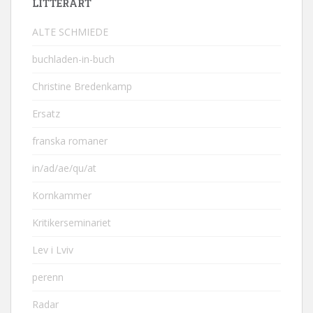
LITTERÄRT
ALTE SCHMIEDE
buchladen-in-buch
Christine Bredenkamp
Ersatz
franska romaner
in/ad/ae/qu/at
Kornkammer
Kritikerseminariet
Lev i Lviv
perenn
Radar