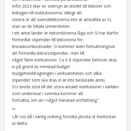
Inför 2023 sker en översyn av stödet till lektorer och
bidragen till institutionerna. Viktigt att
notera är att svensklektorerna inte är anställda av SI,
utan av de lokala universiteten.
I ett antal länder är lektorslönerna låga och SI har därför
förmedlat stipendier till lektorerna för
levnadsomkostnader. SI kommer även fortsättningsvis
att förmedla lektorsstipendier, men till
något färre institutioner. Ca 6-8 stipendier behöver dras
in på grund av minskad budget.
Budgetneddragningen i verksamheten och vilka
stipendier som ska dras in är inte beslutade ännu.
SI:s breda stöd till det stora antalet institutioner i världen
som undervisar i svenska kommer att
fortsätta, om än i något minskad omfattning.”
°°
Låt oss då i vanlig ordning försöka plocka ut kontentan
ur detta: