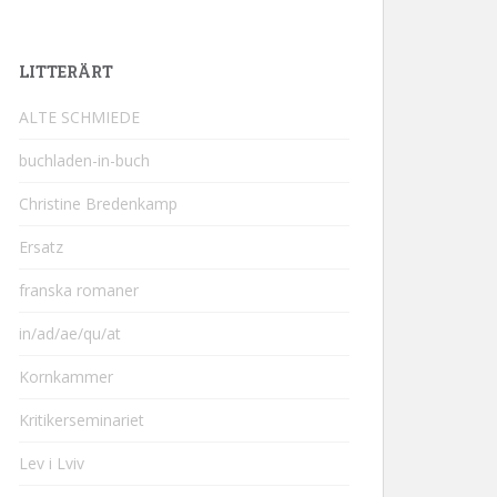
LITTERÄRT
ALTE SCHMIEDE
buchladen-in-buch
Christine Bredenkamp
Ersatz
franska romaner
in/ad/ae/qu/at
Kornkammer
Kritikerseminariet
Lev i Lviv