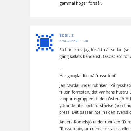
gammal höger förstår.
BODIL Z
27/4 -2022 kl. 11:48
Så här skrev jag för åtta år sedan (se
gång kallats banderist, fascist etc fö
__
Har googlat lite på ”russofobi”:
Jan Myrdal under rubriken ”På rysshats
”Putin förresten, det var hans hustru
supportergruppen till den Östersjöförf
yttrandefrihet och förståelse (hon had
press. Det passar inte in i den svensko
Anders Romelsjö under rubriken ”Europ
”Russofobin, om den är ukrainsk eller