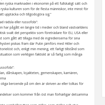
den ryska marknaden i ekonomin på ett fullskaligt sätt och
 ryska kulturen som för de flesta människor, inte minst för
att upptäcka och tillgodogöra sig.”
 rädsla eller russofobi”:
 har pågått en längre tid i medier och bland västvärldens
ritisk svalt det perspektiv som företrädare för EU, USA eller
t som gått att tillaga med de ingredienserna för sina
 hysteri piskas fram där Putin jämförs med Hitler och
orielöst och, enligt min mening, ett farligt tillstånd som
ituation som verkligen faktiskt är så farlig som många
ssofobi”:
an, dårskapen, lojaliteten, gemenskapen, karriären,
erna
ng oliga beroende på om den är skriven av eller tolkas för
 händelser som kommer från öst man förhärligar detsamma