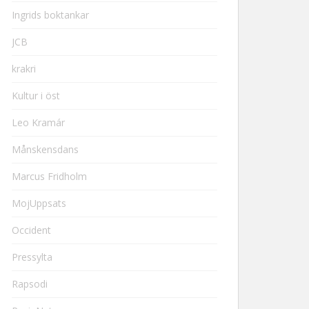
Ingrids boktankar
JCB
krakri
Kultur i öst
Leo Kramár
Månskensdans
Marcus Fridholm
MojUppsats
Occident
Pressylta
Rapsodi