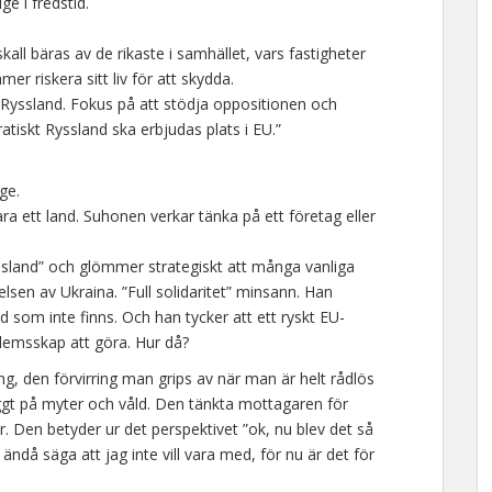
e i fredstid.
l bäras av de rikaste i samhället, vars fastigheter
 riskera sitt liv för att skydda.
i Ryssland. Fokus på att stödja oppositionen och
tiskt Ryssland ska erbjudas plats i EU.”
ge.
ara ett land. Suhonen verkar tänka på ett företag eller
ssland” och glömmer strategiskt att många vanliga
elsen av Ukraina. ”Full solidaritet” minsann. Han
som inte finns. Och han tycker att ett ryskt EU-
emsskap att göra. Hur då?
ring, den förvirring man grips av när man är helt rådlös
ggt på myter och våld. Den tänkta mottagaren för
r. Den betyder ur det perspektivet ”ok, nu blev det så
l ändå säga att jag inte vill vara med, för nu är det för