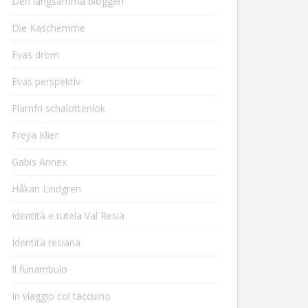
Den långsamma bloggen
Die Kaschemme
Evas dröm
Evas perspektiv
Flarnfri schalottenlök
Freya Klier
Gabis Annex
Håkan Lindgren
Identità e tutela Val Resia
Identità resiana
Il funambulo
In viaggio col taccuino