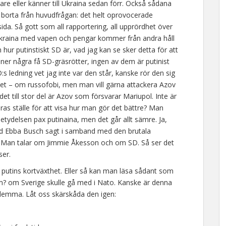
nare eller känner till Ukraina sedan förr. Också sådana
g borta från huvudfrågan: det helt oprovocerade
 sida. Så gott som all rapportering, all upprördhet över
a Ukraina med vapen och pengar kommer från andra håll
 hur putinstiskt SD är, vad jag kan se sker detta för att
änner några få SD-gräsrötter, ingen av dem är putinist
s ledning vet jag inte var den står, kanske rör den sig
ycket – om russofobi, men man vill gärna attackera Azov
 om det till stor del är Azov som försvarar Mariupol. Inte är
ras ställe för att visa hur man gör det bättre? Man
tydelsen pax putinaina, men det går allt sämre. Ja,
d Ebba Busch sagt i samband med den brutala
s. Man talar om Jimmie Åkesson och om SD. Så ser det
ser.
m putins kortväxthet. Eller så kan man läsa sådant som
vem? om Sverige skulle gå med i Nato. Kanske är denna
dilemma. Låt oss skärskåda den igen: