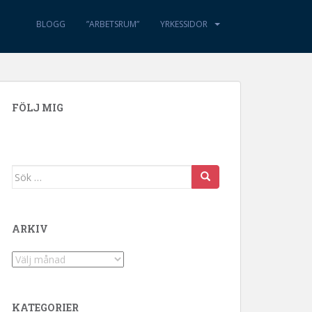
BLOGG
”ARBETSRUM”
YRKESSIDOR
FÖLJ MIG
Sök efter:
ARKIV
Arkiv
KATEGORIER