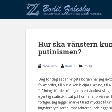
S
k
i
p
t
o
m
Hur ska vänstern kun
a
i
putinismen?
n
c
o
26/4 -2022
Bodil Z
Politik
n
t
Dag för dag sedan krigets början har jag iakttagi
e
folkmordet, till hur vi kan hjälpa Ukraina, till 
n
”hållning” för det rör sig om ett ändlöst sli
t
egentlig statistik tittat på hur mina fb-vänner 
förtiger. Jag lägger märke till att mycket få u
krigsförbrytelserna, massakrerna, ödeläggels