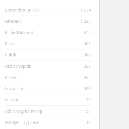
Berättelser ur livet
1 634
Litteratur
1 225
Bilder/bildkonst
444
Resor
401
Politik
362
Ord och språk
269
Platser
262
Löshästar
208
Historia
79
Utbildning/forskning
57
Sverige – Tyskland
11