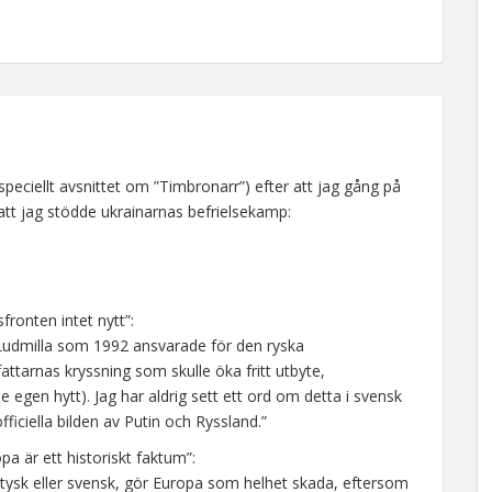
 speciellt avsnittet om ”Timbronarr”) efter att jag gång på
r att jag stödde ukrainarnas befrielsekamp:
fronten intet nytt”:
 Ludmilla som 1992 ansvarade för den ryska
attarnas kryssning som skulle öka fritt utbyte,
e egen hytt). Jag har aldrig sett ett ord om detta i svensk
fficiella bilden av Putin och Ryssland.”
a är ett historiskt faktum”:
 tysk eller svensk, gör Europa som helhet skada, eftersom