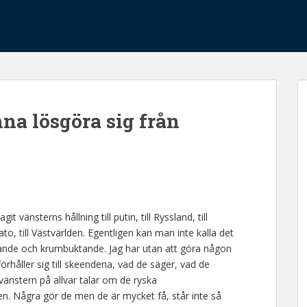
na lösgöra sig från
t vänsterns hållning till putin, till Ryssland, till
Nato, till Västvärlden. Egentligen kan man inte kalla det
ngrande och krumbuktande. Jag har utan att göra någon
förhåller sig till skeendena, vad de säger, vad de
r vänstern på allvar talar om de ryska
en. Några gör de men de är mycket få, står inte så