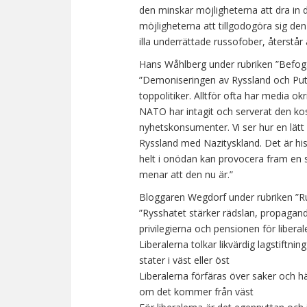
den minskar möjligheterna att dra in 
möjligheterna att tillgodogöra sig den
illa underrättade russofober, återstår 
Hans Wåhlberg under rubriken ”Befogad
”Demoniseringen av Ryssland och Putin
toppolitiker. Alltför ofta har media ok
NATO har intagit och serverat den kos
nyhetskonsumenter. Vi ser hur en lätt
Ryssland med Nazityskland. Det är hist
helt i onödan kan provocera fram en s
menar att den nu är.”
Bloggaren Wegdorf under rubriken ”Ru
”Rysshatet stärker rädslan, propagand
privilegierna och pensionen för liberal
Liberalerna tolkar likvärdig lagstiftni
stater i väst eller öst
Liberalerna förfäras över saker och
om det kommer från väst