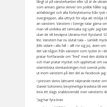
långt ut på vänsterkanten eller så är de ukrai
som annars gärna skriver om politik håller si
anfallskriget och alla förbrytelserna från rysk
övergreppen, alla uttryck för vilja att stödj
än vänstern. Vänstern i Sverige talar gärna om
man vill undvika att rannsaka sig själv. Jag k
utan de vill beväpna Ukraina mot Ryssland. SD:
lite. Vänstern har nu slutat tala – särskilt m
(tills vidare i alla fall – allt rör sig ju), även
det väl någon från vänstern som rycker in i de
pratar fortfarande om ”fred” med den dolda be
och man pratar mycket och upphetsat om va
islamistiska stenkastningen mot svensk poli
ut inom vänstern på den del av facebook jag 
I pressen skrivs lättsamt raljerande texter o
Daniel Suhonens besynnerliga kravlista till 
lista ett slags snabböversikt över vänsterns 
”Jag har fyra krav: