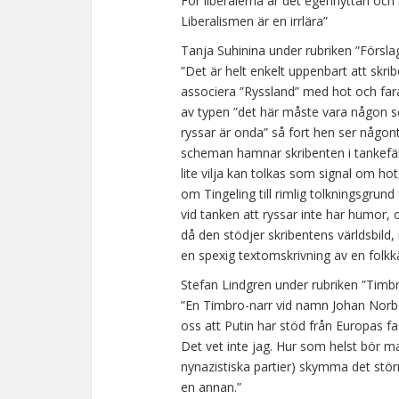
För liberalerna är det egennyttan och 
Liberalismen är en irrlära”
Tanja Suhinina under rubriken ”Försl
”Det är helt enkelt uppenbart att skrib
associera ”Ryssland” med hot och fara
av typen ”det här måste vara någon so
ryssar är onda” så fort hen ser någont
scheman hamnar skribenten i tankefä
lite vilja kan tolkas som signal om h
om Tingeling till rimlig tolkningsgrund f
vid tanken att ryssar inte har humor
då den stödjer skribentens världsbild,
en spexig textomskrivning av en folkkä
Stefan Lindgren under rubriken ”Timbro
”En Timbro-narr vid namn Johan Norber
oss att Putin har stöd från Europas fa
Det vet inte jag. Hur som helst bör ma
nynazistiska partier) skymma det större
en annan.”