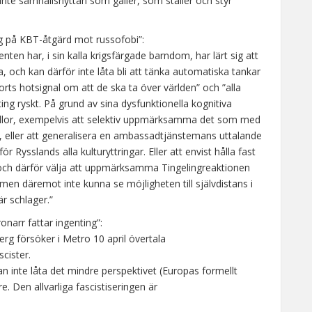
inte samhällsnyttan som gäller, som ställer och styr
ag på KBT-åtgärd mot russofobi”:
enten har, i sin kalla krigsfärgade barndom, har lärt sig att
, och kan därför inte låta bli att tänka automatiska tankar
rts hotsignal om att de ska ta över världen” och ”alla
ing ryskt. På grund av sina dysfunktionella kognitiva
llor, exempelvis att selektiv uppmärksamma det som med
ot, eller att generalisera en ambassadtjänstemans uttalande
ör Rysslands alla kulturyttringar. Eller att envist hålla fast
, och därför välja att uppmärksamma Tingelingreaktionen
 men däremot inte kunna se möjligheten till självdistans i
r schlager.”
narr fattar ingenting”:
g försöker i Metro 10 april övertala
scister.
n inte låta det mindre perspektivet (Europas formellt
. Den allvarliga fascistiseringen är