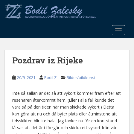
S
k
i
p
t
TOGGLE
o
m
a
Pozdrav iz Rijeke
i
n
c
20/9 -2021
Bodil Z
Bilder/bildkonst
o
n
t
Inte så sällan är det så att vykort kommer fram efter att
e
resenären återkommit hem. (Eller i alla fall kunde det
n
vara så på den tiden när man skickade vykort.) Detta
t
kan göra att nu och då byter plats eller åtminstone att
tidsskikten blir lite hala. Jag tänker nu för en kort stund
låtsas att det är i förrgår och skicka ett vykort från vår