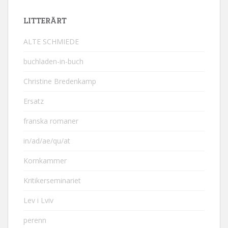
LITTERÄRT
ALTE SCHMIEDE
buchladen-in-buch
Christine Bredenkamp
Ersatz
franska romaner
in/ad/ae/qu/at
Kornkammer
Kritikerseminariet
Lev i Lviv
perenn