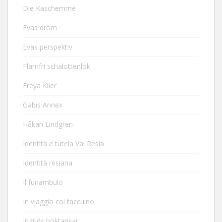
Die Kaschemme
Evas dröm
Evas perspektiv
Flarnfri schalottenlök
Freya Klier
Gabis Annex
Håkan Lindgren
Identità e tutela Val Resia
Identità resiana
Il funambulo
In viaggio col taccuino
Ingrids boktankar