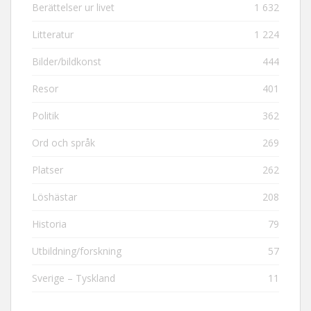
Berättelser ur livet
1 632
Litteratur
1 224
Bilder/bildkonst
444
Resor
401
Politik
362
Ord och språk
269
Platser
262
Löshästar
208
Historia
79
Utbildning/forskning
57
Sverige – Tyskland
11