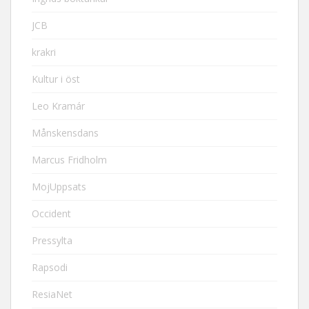
JCB
krakri
Kultur i öst
Leo Kramár
Månskensdans
Marcus Fridholm
MojUppsats
Occident
Pressylta
Rapsodi
ResiaNet