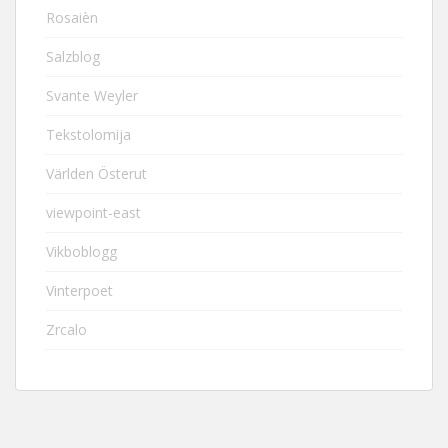
Rosaièn
Salzblog
Svante Weyler
Tekstolomija
Världen Österut
viewpoint-east
Vikboblogg
Vinterpoet
Zrcalo