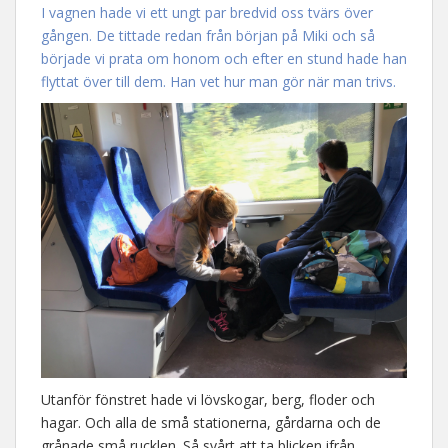
I vagnen hade vi ett ungt par bredvid oss tvärs över
gången. De tittade redan från början på Miki och så
började vi prata om honom och efter en stund hade han
flyttat över till dem. Han vet hur man gör när man trivs.
Utanför fönstret hade vi lövskogar, berg, floder och
hagar. Och alla de små stationerna, gårdarna och de
grånade små rucklen. Så svårt att ta blicken ifrån.