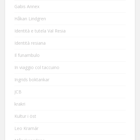
Gabis Annex
Håkan Lindgren
Identità e tutela Val Resia
Identità resiana
Il funambulo
In viaggio col taccuino
Ingrids boktankar
JCB
krakri
Kultur i öst
Leo Kramár