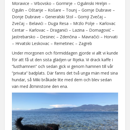
Moravice – Vrbovsko – Gormirje – Ogulinski Hreljin –
Ogulin – Oštarije – Košare – Tounj – Gornje Dubrave –
Donje Dubrave – Generalski Stol – Gornji Zvečaj –
Zvečaj – Belavići – Duga Resa – Mrzlo Polje – Karlovac
Centar – Karlovac – Draganići – Lazina – Domagović –
Jastrebarsko – Desinec – Zdenčina – Mavračići – Horvati
– Hrvatski Leskovac – Remetinec – Zagreb
Under morgonen och förmiddagen gjorde vi allt vi kunde
för att få ut den sista glädjen ur Rijeka. Vi drack kaffe i
”lusthamnen” och sedan gick vi genom hamnen till vår
”privata” badplats. Där fanns det två unga män med sina
hundar, så Miki bråkade lite med dem och blev sedan
vän med åtminstone den ena.