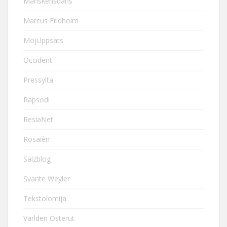
Månskensdans
Marcus Fridholm
MojUppsats
Occident
Pressylta
Rapsodi
ResiaNet
Rosaièn
Salzblog
Svante Weyler
Tekstolomija
Världen Österut