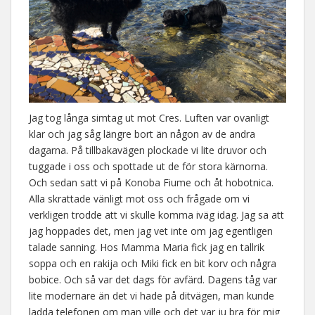
Jag tog långa simtag ut mot Cres. Luften var ovanligt
klar och jag såg längre bort än någon av de andra
dagarna. På tillbakavägen plockade vi lite druvor och
tuggade i oss och spottade ut de för stora kärnorna.
Och sedan satt vi på Konoba Fiume och åt hobotnica.
Alla skrattade vänligt mot oss och frågade om vi
verkligen trodde att vi skulle komma iväg idag. Jag sa att
jag hoppades det, men jag vet inte om jag egentligen
talade sanning. Hos Mamma Maria fick jag en tallrik
soppa och en rakija och Miki fick en bit korv och några
bobice. Och så var det dags för avfärd. Dagens tåg var
lite modernare än det vi hade på ditvägen, man kunde
ladda telefonen om man ville och det var ju bra för mig