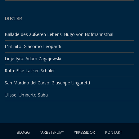
DIKTER
Ballade des äußeren Lebens: Hugo von Hofmannsthal
L’infinito: Giacomo Leopardi
Linje fyra: Adam Zagajewski
Ruth: Else Lasker-Schüler
San Martino del Carso: Giuseppe Ungaretti
Ulisse: Umberto Saba
BLOGG
”ARBETSRUM”
YRKESSIDOR
KONTAKT