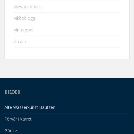
viewpoint-east
Vikboblogg
Vinterpoet
Zrcalo
BILDER
Alte Wasserkunst Bautzen
Förvår i kärret
Görlitz