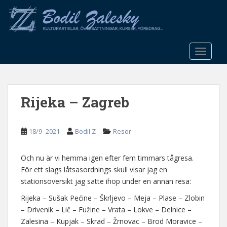
S
k
i
p
t
TOGGLE
o
m
a
Rijeka – Zagreb
i
n
c
18/9 -2021
Bodil Z
Resor
o
n
t
Och nu är vi hemma igen efter fem timmars tågresa.
e
För ett slags låtsasordnings skull visar jag en
n
stationsöversikt jag satte ihop under en annan resa:
t
Rijeka – Sušak Pećine – Škrljevo – Meja – Plase – Zlobin
– Drivenik – Lič – Fužine – Vrata – Lokve – Delnice –
Zalesina – Kupjak – Skrad – Žrnovac – Brod Moravice –