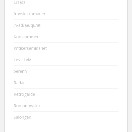
Ersatz
franska romaner
in/ad/ae/qu/at
Kornkammer
Kritikerseminariet
Lev i Lviv
perenn
Radar
Retrogarde
Romanowska
Salongen