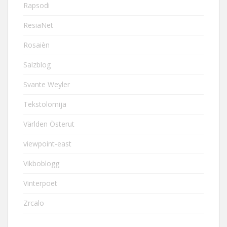
Rapsodi
ResiaNet
Rosaièn
Salzblog
Svante Weyler
Tekstolomija
Världen Österut
viewpoint-east
Vikboblogg
Vinterpoet
Zrcalo