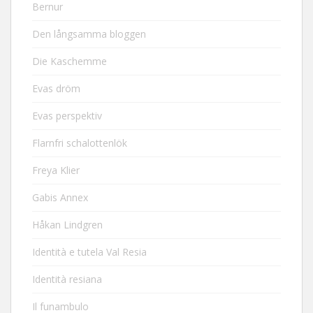
Bernur
Den långsamma bloggen
Die Kaschemme
Evas dröm
Evas perspektiv
Flarnfri schalottenlök
Freya Klier
Gabis Annex
Håkan Lindgren
Identità e tutela Val Resia
Identità resiana
Il funambulo