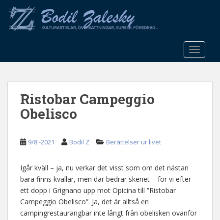
S
k
i
p
t
TOGGLE
o
m
a
Ristobar Campeggio
i
n
Obelisco
c
o
n
9/8 -2021
Bodil Z
Berättelser ur livet
t
e
Igår kväll – ja, nu verkar det visst som om det nästan
n
bara finns kvällar, men där bedrar skenet – for vi efter
t
ett dopp i Grignano upp mot Opicina till ”Ristobar
Campeggio Obelisco”. Ja, det är alltså en
campingrestaurangbar inte långt från obelisken ovanför