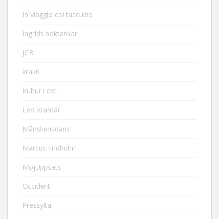
In viaggio col taccuino
Ingrids boktankar
JCB
krakri
Kultur i öst
Leo Kramár
Månskensdans
Marcus Fridholm
MojUppsats
Occident
Pressylta