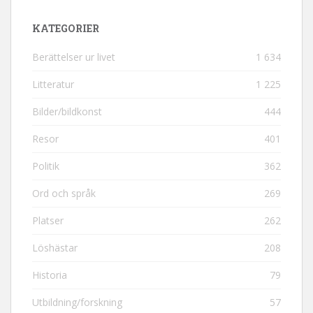
KATEGORIER
Berättelser ur livet
1 634
Litteratur
1 225
Bilder/bildkonst
444
Resor
401
Politik
362
Ord och språk
269
Platser
262
Löshästar
208
Historia
79
Utbildning/forskning
57