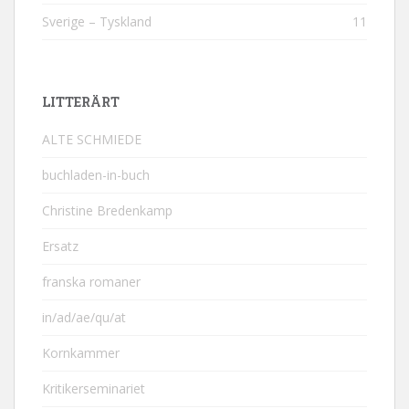
Sverige – Tyskland
11
LITTERÄRT
ALTE SCHMIEDE
buchladen-in-buch
Christine Bredenkamp
Ersatz
franska romaner
in/ad/ae/qu/at
Kornkammer
Kritikerseminariet