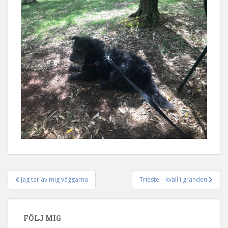
Jag tar av mig väggarna
Trieste – kväll i gränden
Inläggsnavigering
FÖLJ MIG