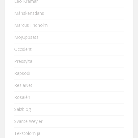
Leo Kramár
Månskensdans
Marcus Fridholm
MojUppsats
Occident
Pressylta
Rapsodi
ResiaNet
Rosaièn
Salzblog
Svante Weyler
Tekstolomija