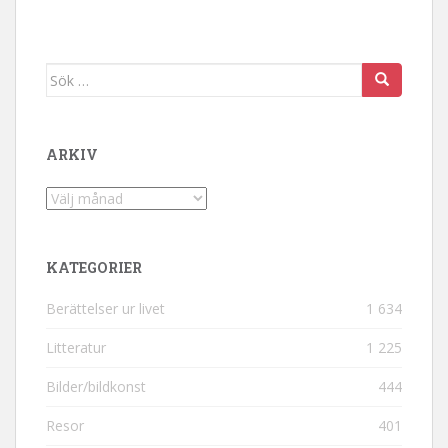
Sök efter:
ARKIV
Arkiv
KATEGORIER
Berättelser ur livet
1 634
Litteratur
1 225
Bilder/bildkonst
444
Resor
401