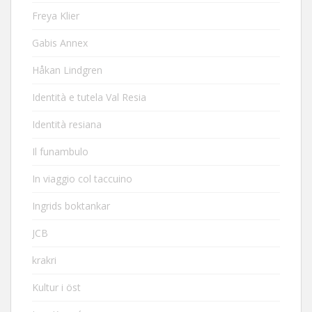
Freya Klier
Gabis Annex
Håkan Lindgren
Identità e tutela Val Resia
Identità resiana
Il funambulo
In viaggio col taccuino
Ingrids boktankar
JCB
krakri
Kultur i öst