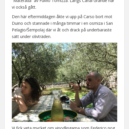
”Materada” av Fulvio Tomizza. Längs Canal Grande har
vi också gått.
Den här eftermiddagen åkte vi upp på Carso bort mot
Duino och stannade i många timmar i en osmiza i San
Pelagio/Šempolaj där vi åt och drack på underbaraste
sätt under olivträden.
Vi fick veta mycket om vinodlingarna som Federico nog