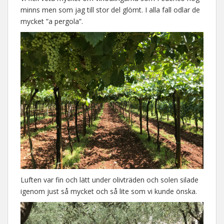
minns men som jag till stor del glömt. I alla fall odlar de
mycket ”a pergola”.
Luften var fin och lätt under olivträden och solen silade
igenom just så mycket och så lite som vi kunde önska.