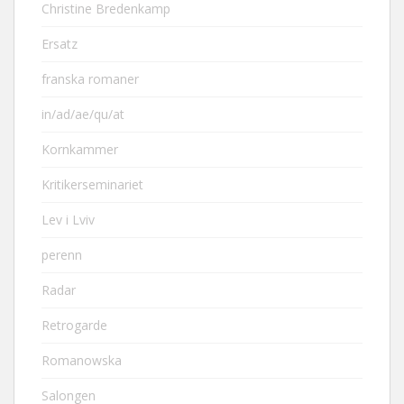
Christine Bredenkamp
Ersatz
franska romaner
in/ad/ae/qu/at
Kornkammer
Kritikerseminariet
Lev i Lviv
perenn
Radar
Retrogarde
Romanowska
Salongen