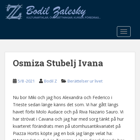
S
k
i
p
t
TOGGLE
o
m
a
Osmiza Stubelj Ivana
i
n
c
5/8 -2021
Bodil Z
Berättelser ur livet
o
n
t
Nu bor Miki och jag hos Alexandra och Federico i
e
Trieste sedan länge känns det som. Vi har gått längs
n
havet förbi Molo Audace och på Riva Nazario Sauro. Vi
t
har strövat i Cavana och jag har med sorg tänkt på hur
kvarteret förändrats men på utomhusantikvariatet på
Piazza Hortis köpte jag en bok jag länge velat ha: