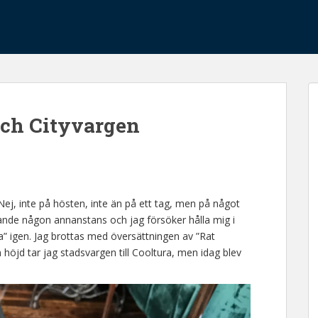
och Cityvargen
 Nej, inte på hösten, inte än på ett tag, men på något
arande någon annanstans och jag försöker hålla mig i
sa” igen. Jag brottas med översättningen av ”Rat
n höjd tar jag stadsvargen till Cooltura, men idag blev