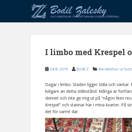
S
k
i
p
t
o
m
I limbo med Krespel 
a
i
n
24/8 -2019
Bodil Z
Berättelser ur livet
c
o
n
Dagar i limbo. Staden ligger stilla och väntar.
t
livligare än detta stillestånd. Många är fortf
e
skinnet och inte ge mig ut på ”någon liten re
n
Krespel” och stannar här i mina kvarter. På si
t
det för varmt där.