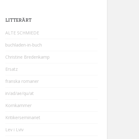
LITTERÄRT
ALTE SCHMIEDE
buchladen-in-buch
Christine Bredenkamp
Ersatz
franska romaner
in/ad/ae/qu/at
Kornkammer
Kritikerseminariet
Lev i Lviv