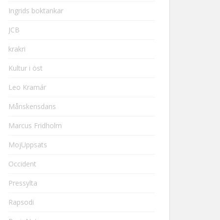
Ingrids boktankar
JCB
krakri
Kultur i öst
Leo Kramár
Månskensdans
Marcus Fridholm
MojUppsats
Occident
Pressylta
Rapsodi