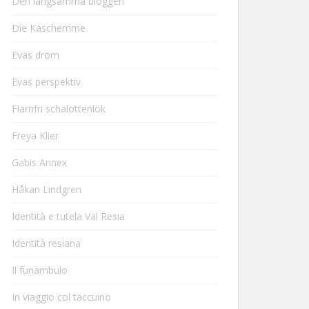
Den långsamma bloggen
Die Kaschemme
Evas dröm
Evas perspektiv
Flarnfri schalottenlök
Freya Klier
Gabis Annex
Håkan Lindgren
Identità e tutela Val Resia
Identità resiana
Il funambulo
In viaggio col taccuino