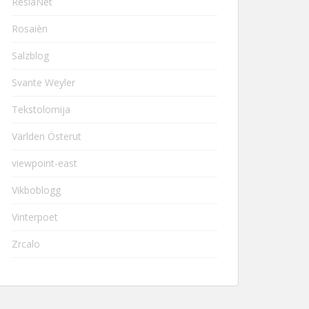
ResiaNet
Rosaièn
Salzblog
Svante Weyler
Tekstolomija
Världen Österut
viewpoint-east
Vikboblogg
Vinterpoet
Zrcalo