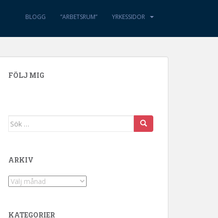
BLOGG
”ARBETSRUM”
YRKESSIDOR
FÖLJ MIG
Sök efter:
ARKIV
Arkiv
KATEGORIER