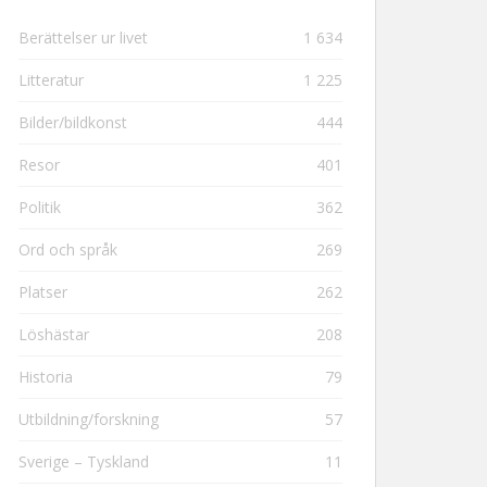
Berättelser ur livet
1 634
Litteratur
1 225
Bilder/bildkonst
444
Resor
401
Politik
362
Ord och språk
269
Platser
262
Löshästar
208
Historia
79
Utbildning/forskning
57
Sverige – Tyskland
11