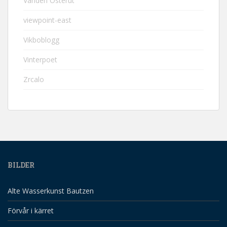
Världen Österut
viewpoint-east
Vikboblogg
Vinterpoet
Zrcalo
BILDER
Alte Wasserkunst Bautzen
Förvår i kärret