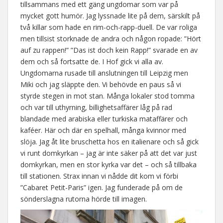
tillsammans med ett gäng ungdomar som var på
mycket gott humör. Jag lyssnade lite på dem, särskilt på
två killar som hade en rim-och-rapp-duell. De var roliga
men tillsist storknade de andra och någon ropade: ”Hört
auf zu rappen!” ”Das ist doch kein Rapp!” svarade en av
dem och så fortsatte de. I Hof gick vi alla av.
Ungdomarna rusade till anslutningen till Leipzig men
Miki och jag släppte den. Vi behövde en paus så vi
styrde stegen in mot stan. Många lokaler stod tomma
och var till uthyrning, billighetsaffärer låg på rad
blandade med arabiska eller turkiska mataffärer och
kaféer. Här och där en spelhall, många kvinnor med
slöja. Jag åt lite bruschetta hos en italienare och så gick
vi runt domkyrkan – jag är inte säker på att det var just
domkyrkan, men en stor kyrka var det – och så tillbaka
till stationen. Strax innan vi nådde dit kom vi förbi
”Cabaret Petit-Paris” igen. Jag funderade på om de
sönderslagna rutorna hörde till imagen.