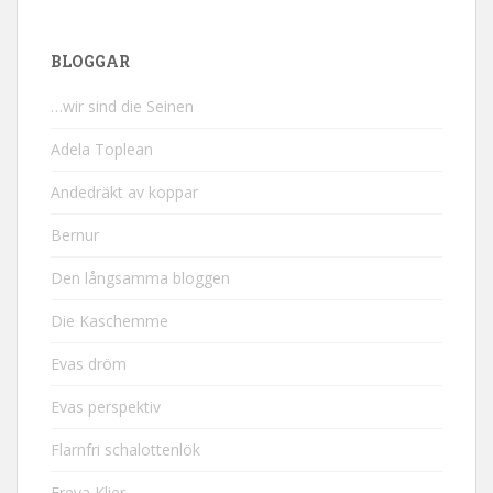
BLOGGAR
…wir sind die Seinen
Adela Toplean
Andedräkt av koppar
Bernur
Den långsamma bloggen
Die Kaschemme
Evas dröm
Evas perspektiv
Flarnfri schalottenlök
Freya Klier