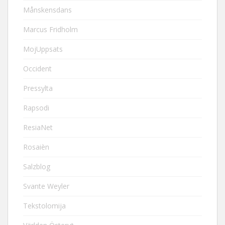
Månskensdans
Marcus Fridholm
MojUppsats
Occident
Pressylta
Rapsodi
ResiaNet
Rosaièn
Salzblog
Svante Weyler
Tekstolomija