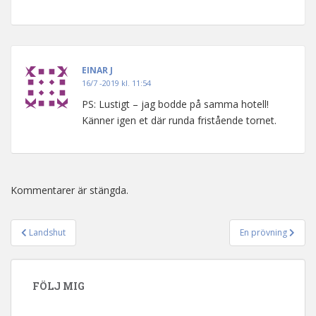
EINAR J
16/7 -2019 kl. 11:54
PS: Lustigt – jag bodde på samma hotell!
Känner igen et där runda fristående tornet.
Kommentarer är stängda.
Landshut
En prövning
Inläggsnavigering
FÖLJ MIG