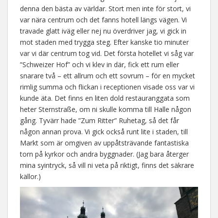
denna den bästa av världar. Stort men inte för stort, vi
var nära centrum och det fanns hotell längs vägen. Vi
travade glatt iväg eller nej nu överdriver jag, vi gick in
mot staden med trygga steg. Efter kanske tio minuter
var vi där centrum tog vid. Det första hotellet vi såg var
”Schweizer Hof” och vi klev in där, fick ett rum eller
snarare två – ett allrum och ett sovrum – för en mycket
rimlig summa och flickan i receptionen visade oss var vi
kunde äta. Det finns en liten dold restauranggata som
heter Sternstraße, om ni skulle komma till Halle någon
gång. Tyvärr hade ”Zum Ritter” Ruhetag, så det får
någon annan prova. Vi gick också runt lite i staden, till
Markt som är omgiven av uppåtsträvande fantastiska
torn på kyrkor och andra byggnader. (Jag bara återger
mina syintryck, så vill ni veta på riktigt, finns det säkrare
källor.)