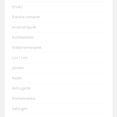
Ersatz
franska romaner
in/ad/ae/qu/at
Kornkammer
Kritikerseminariet
Lev i Lviv
perenn
Radar
Retrogarde
Romanowska
Salongen