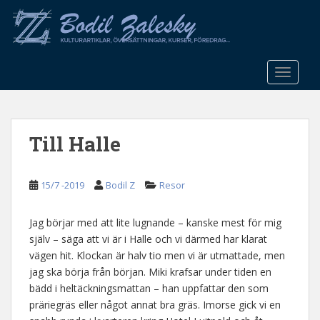
S
k
i
p
t
TOGGLE
o
m
a
Till Halle
i
n
c
15/7 -2019
Bodil Z
Resor
o
n
t
Jag börjar med att lite lugnande – kanske mest för mig
e
själv – säga att vi är i Halle och vi därmed har klarat
n
vägen hit. Klockan är halv tio men vi är utmattade, men
t
jag ska börja från början. Miki krafsar under tiden en
bädd i heltäckningsmattan – han uppfattar den som
präriegräs eller något annat bra gräs. Imorse gick vi en