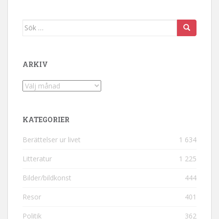
Sök efter:
ARKIV
Arkiv
KATEGORIER
Berättelser ur livet
1 634
Litteratur
1 225
Bilder/bildkonst
444
Resor
401
Politik
362