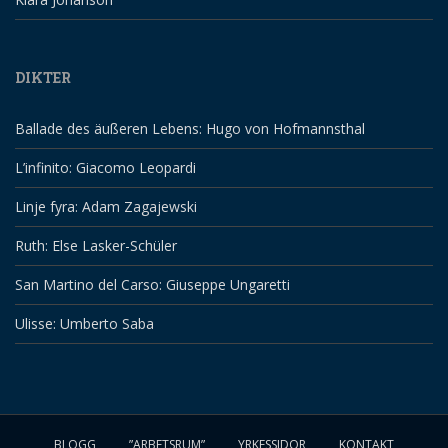
DIKTER
Ballade des äußeren Lebens: Hugo von Hofmannsthal
L’infinito: Giacomo Leopardi
Linje fyra: Adam Zagajewski
Ruth: Else Lasker-Schüler
San Martino del Carso: Giuseppe Ungaretti
Ulisse: Umberto Saba
BLOGG
”ARBETSRUM”
YRKESSIDOR
KONTAKT