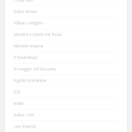
Gabis Annex
Håkan Lindgren
Identità e tutela Val Resia
Identità resiana
Il funambulo
In viaggio col taccuino
Ingrids boktankar
JCB
krakri
Kultur i öst
Leo Kramár