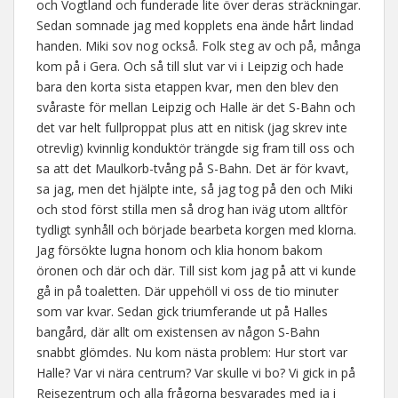
och Vogtland och funderade lite över deras sträckningar.
Sedan somnade jag med kopplets ena ände hårt lindad
handen. Miki sov nog också. Folk steg av och på, många
kom på i Gera. Och så till slut var vi i Leipzig och hade
bara den korta sista etappen kvar, men den blev den
svåraste för mellan Leipzig och Halle är det S-Bahn och
det var helt fullproppat plus att en nitisk (jag skrev inte
otrevlig) kvinnlig konduktör trängde sig fram till oss och
sa att det Maulkorb-tvång på S-Bahn. Det är för kvavt,
sa jag, men det hjälpte inte, så jag tog på den och Miki
och stod först stilla men så drog han iväg utom alltför
tydligt synhåll och började bearbeta korgen med klorna.
Jag försökte lugna honom och klia honom bakom
öronen och där och där. Till sist kom jag på att vi kunde
gå in på toaletten. Där uppehöll vi oss de tio minuter
som var kvar. Sedan gick triumferande ut på Halles
bangård, där allt om existensen av någon S-Bahn
snabbt glömdes. Nu kom nästa problem: Hur stort var
Halle? Var vi nära centrum? Var skulle vi bo? Vi gick in på
Reisezentrum och alla frågorna besvarades med ja i