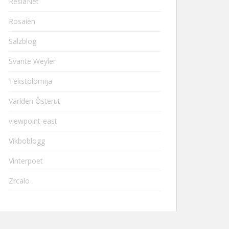
ResiaNet
Rosaièn
Salzblog
Svante Weyler
Tekstolomija
Världen Österut
viewpoint-east
Vikboblogg
Vinterpoet
Zrcalo