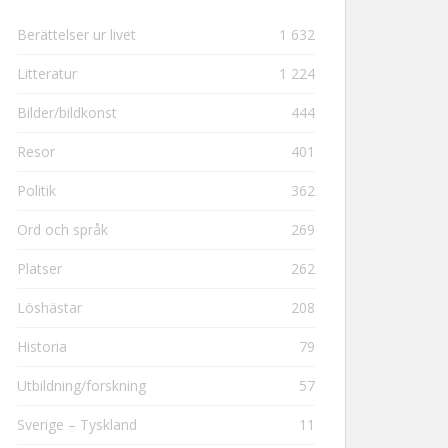
Berättelser ur livet
1 632
Litteratur
1 224
Bilder/bildkonst
444
Resor
401
Politik
362
Ord och språk
269
Platser
262
Löshästar
208
Historia
79
Utbildning/forskning
57
Sverige – Tyskland
11