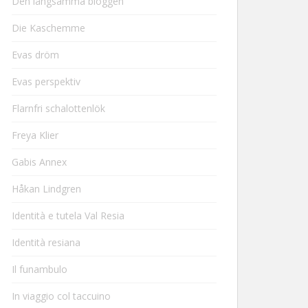
Den långsamma bloggen
Die Kaschemme
Evas dröm
Evas perspektiv
Flarnfri schalottenlök
Freya Klier
Gabis Annex
Håkan Lindgren
Identità e tutela Val Resia
Identità resiana
Il funambulo
In viaggio col taccuino