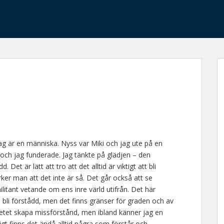
ag är en människa. Nyss var Miki och jag ute på en
 och jag funderade. Jag tänkte på glädjen – den
 Det är lätt att tro att det alltid är viktigt att bli
ker man att det inte är så. Det går också att se
ilitant vetande om ens inre värld utifrån. Det här
ill bli förstådd, men det finns gränser för graden och av
etet skapa missförstånd, men ibland känner jag en
rigt finns det ändå alltid några som förstår och