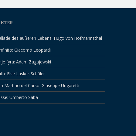
IKTER
allade des äußeren Lebens: Hugo von Hofmannsthal
infinito: Giacomo Leopardi
nje fyra: Adam Zagajewski
th: Else Lasker-Schüler
n Martino del Carso: Giuseppe Ungaretti
isse: Umberto Saba