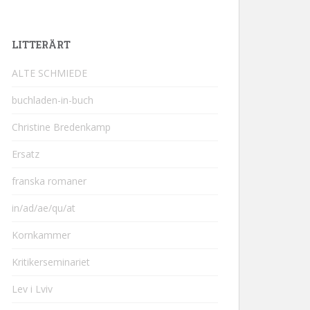
LITTERÄRT
ALTE SCHMIEDE
buchladen-in-buch
Christine Bredenkamp
Ersatz
franska romaner
in/ad/ae/qu/at
Kornkammer
Kritikerseminariet
Lev i Lviv