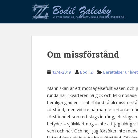
S
k
i
p
t
o
m
Om missförstånd
a
i
n
13/4 -2019
Bodil Z
Berättelser ur livet
c
o
n
Människan är ett motsägelsefullt väsen och j
t
runda här i kvarteren. Vi gick och Miki nosade
e
hemliga glädjen – i att ibland få bli missförstådd.
n
förstådd, men vid lite närmare eftertanke mär
t
förståendet som ett slags intrång, ett slags m
betyder – självklart nog – inte att jag aldrig v
vem och när. Och nej, jag försöker inte medv
lättnad över att inte ha blivit förstådd. För öv