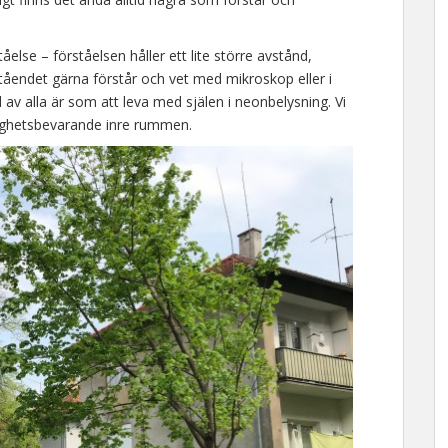
else – förståelsen håller ett lite större avstånd,
tåendet gärna förstår och vet med mikroskop eller i
ådd av alla är som att leva med själen i neonbelysning. Vi
mlighetsbevarande inre rummen.