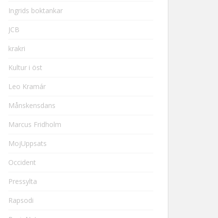
Ingrids boktankar
JCB
krakri
Kultur i öst
Leo Kramár
Månskensdans
Marcus Fridholm
MojUppsats
Occident
Pressylta
Rapsodi