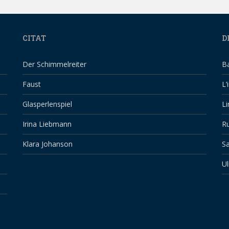
CITAT
D
Der Schimmelreiter
B
Faust
L’
Glasperlenspiel
Li
Irina Liebmann
Ru
Klara Johanson
Sa
Ul