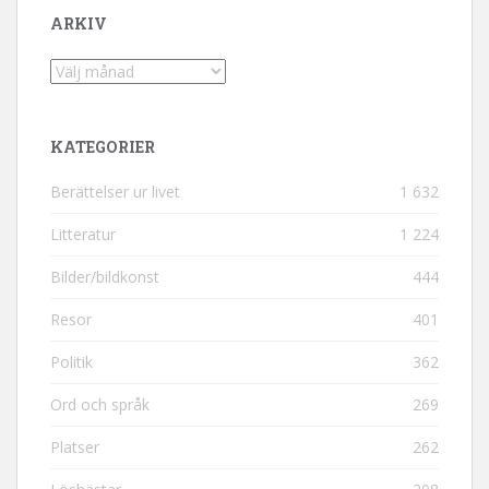
ARKIV
Arkiv
KATEGORIER
Berättelser ur livet
1 632
Litteratur
1 224
Bilder/bildkonst
444
Resor
401
Politik
362
Ord och språk
269
Platser
262