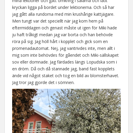
mina lektioner och gått omkring i salarna och låtit
kryckan ligga på bordet under lektionerna. Och så har
jag gått alla rundorna med min krushårige kattjägare.
Men tungt var det speciellt när jag kom hem på
eftermiddagen och genast måste ut igen för Miki hade
ju haft tråkigt medan jag var borta och han behövde
röra på sig. Jag höll hårt i kopplet och gick som en
promenadautomat. Nej, jag vantrivdes inte, men allt i
mig som inte behövdes för gåendet och Miki-sällskapet
sov eller domnade. Jag färdades längs Lopudska som i
en dröm. Då och då stannade jag, band fast kopplets
ände vid något staket och tog en bild av blomsterhavet.
Jag tror jag gjorde det i sömnen.