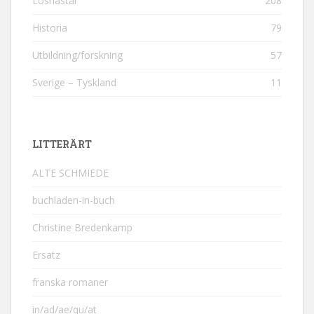
Löshästar
208
Historia
79
Utbildning/forskning
57
Sverige – Tyskland
11
LITTERÄRT
ALTE SCHMIEDE
buchladen-in-buch
Christine Bredenkamp
Ersatz
franska romaner
in/ad/ae/qu/at