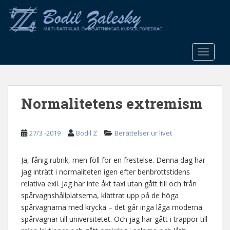
S
k
i
p
t
TOGGLE
o
m
a
Normalitetens extremism
i
n
c
27/3 -2019
Bodil Z
Berättelser ur livet
o
n
t
Ja, fånig rubrik, men föll för en frestelse. Denna dag har
e
jag inträtt i normaliteten igen efter benbrottstidens
n
relativa exil. Jag har inte åkt taxi utan gått till och från
t
spårvagnshållplatserna, klättrat upp på de höga
spårvagnarna med krycka – det går inga låga moderna
spårvagnar till universitetet. Och jag har gått i trappor till