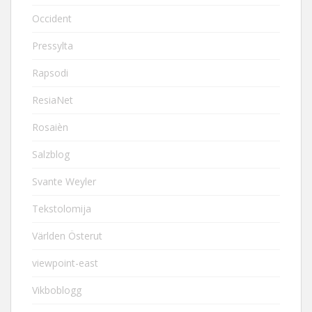
Occident
Pressylta
Rapsodi
ResiaNet
Rosaièn
Salzblog
Svante Weyler
Tekstolomija
Världen Österut
viewpoint-east
Vikboblogg