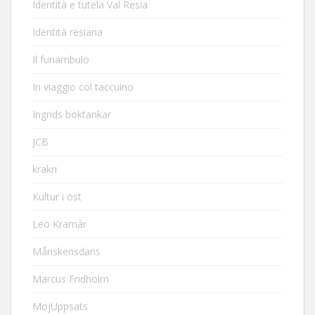
Identità e tutela Val Resia
Identità resiana
Il funambulo
In viaggio col taccuino
Ingrids boktankar
JCB
krakri
Kultur i öst
Leo Kramár
Månskensdans
Marcus Fridholm
MojUppsats