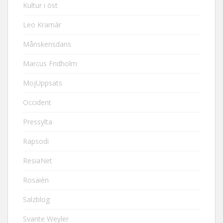
Kultur i öst
Leo Kramár
Månskensdans
Marcus Fridholm
MojUppsats
Occident
Pressylta
Rapsodi
ResiaNet
Rosaièn
Salzblog
Svante Weyler