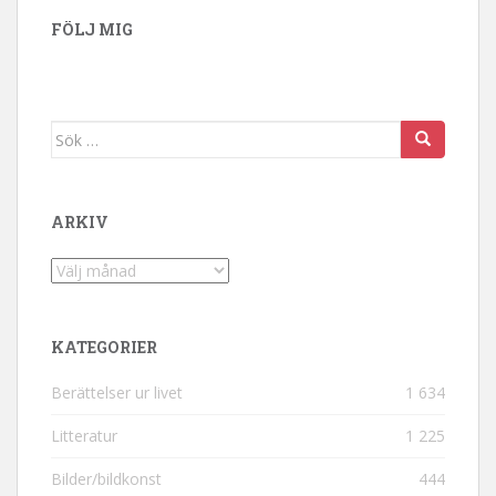
FÖLJ MIG
Sök efter:
ARKIV
Arkiv
KATEGORIER
Berättelser ur livet
1 634
Litteratur
1 225
Bilder/bildkonst
444