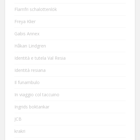
Flarnfri schalottenlök
Freya Klier
Gabis Annex
Håkan Lindgren
Identità e tutela Val Resia
Identità resiana
Il funambulo
In viaggio col taccuino
Ingrids boktankar
JCB
krakri