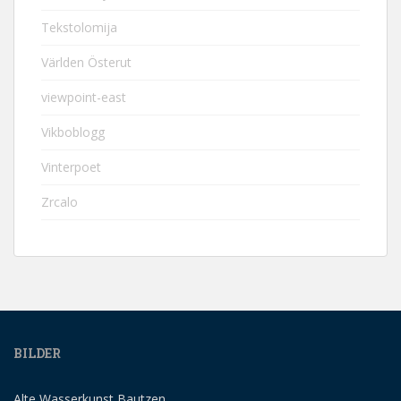
Tekstolomija
Världen Österut
viewpoint-east
Vikboblogg
Vinterpoet
Zrcalo
BILDER
Alte Wasserkunst Bautzen