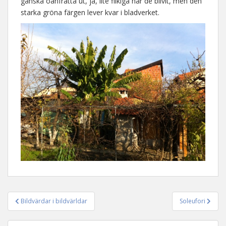
ganska oanfrätta ut, ja, lite flikiga har de blivit, men den
starka gröna färgen lever kvar i bladverket.
Bildvärdar i bildvärldar
Soleufori
Inläggsnavigering