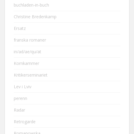
buchladen-in-buch
Christine Bredenkamp
Ersatz
franska romaner
in/ad/ae/qu/at
Kornkammer
Kritikerseminariet
Lev i Lviv
perenn
Radar
Retrogarde
Romanowska