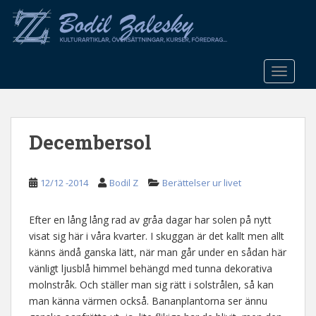
S
k
i
p
t
TOGGLE
o
m
a
Decembersol
i
n
c
12/12 -2014
Bodil Z
Berättelser ur livet
o
n
t
Efter en lång lång rad av gråa dagar har solen på nytt
e
visat sig här i våra kvarter. I skuggan är det kallt men allt
n
känns ändå ganska lätt, när man går under en sådan här
t
vänligt ljusblå himmel behängd med tunna dekorativa
molnstråk. Och ställer man sig rätt i solstrålen, så kan
man känna värmen också. Bananplantorna ser ännu