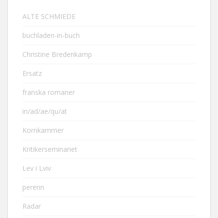
ALTE SCHMIEDE
buchladen-in-buch
Christine Bredenkamp
Ersatz
franska romaner
in/ad/ae/qu/at
Kornkammer
Kritikerseminariet
Lev i Lviv
perenn
Radar