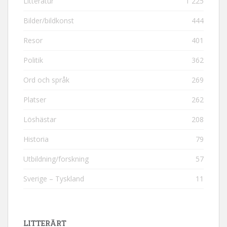
Litteratur
1 225
Bilder/bildkonst
444
Resor
401
Politik
362
Ord och språk
269
Platser
262
Löshästar
208
Historia
79
Utbildning/forskning
57
Sverige – Tyskland
11
LITTERÄRT