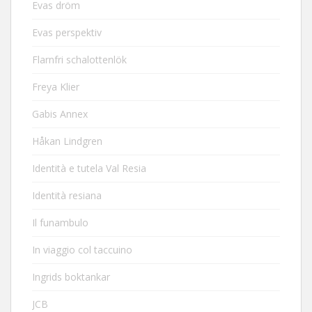
Evas dröm
Evas perspektiv
Flarnfri schalottenlök
Freya Klier
Gabis Annex
Håkan Lindgren
Identità e tutela Val Resia
Identità resiana
Il funambulo
In viaggio col taccuino
Ingrids boktankar
JCB