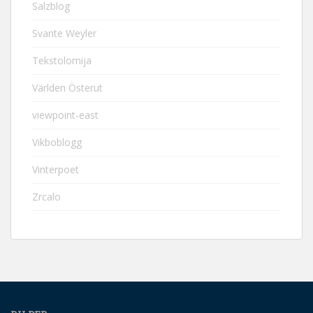
Salzblog
Svante Weyler
Tekstolomija
Världen Österut
viewpoint-east
Vikboblogg
Vinterpoet
Zrcalo