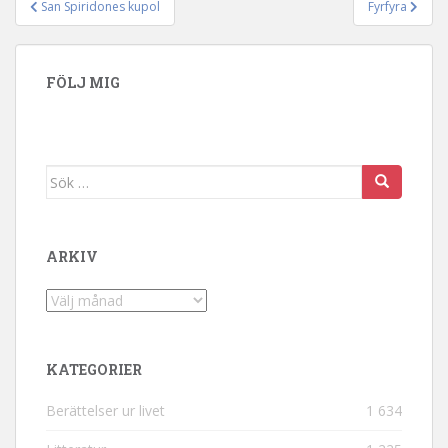
San Spiridones kupol
Fyrfyra
Inläggsnavigering
FÖLJ MIG
Sök efter:
ARKIV
Arkiv
KATEGORIER
Berättelser ur livet
1 634