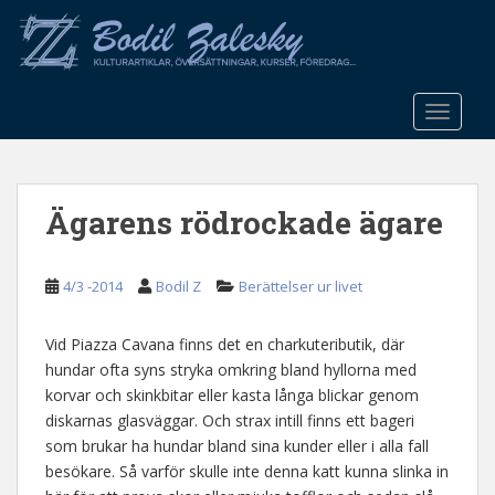
S
k
i
p
t
TOGGLE
o
m
a
Ägarens rödrockade ägare
i
n
c
4/3 -2014
Bodil Z
Berättelser ur livet
o
n
t
Vid Piazza Cavana finns det en charkuteributik, där
e
hundar ofta syns stryka omkring bland hyllorna med
n
korvar och skinkbitar eller kasta långa blickar genom
t
diskarnas glasväggar. Och strax intill finns ett bageri
som brukar ha hundar bland sina kunder eller i alla fall
besökare. Så varför skulle inte denna katt kunna slinka in