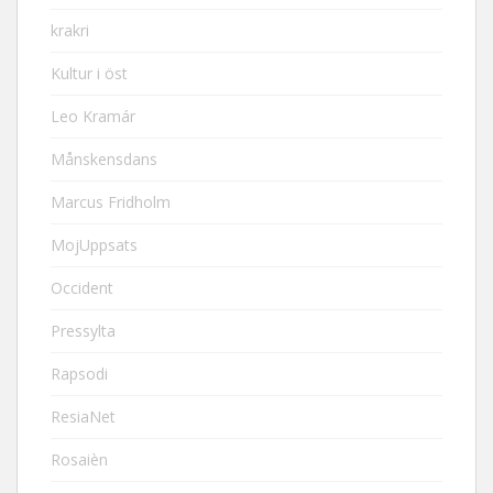
krakri
Kultur i öst
Leo Kramár
Månskensdans
Marcus Fridholm
MojUppsats
Occident
Pressylta
Rapsodi
ResiaNet
Rosaièn