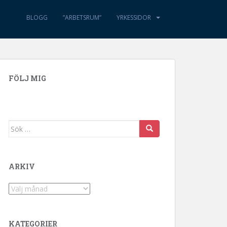
BLOGG
”ARBETSRUM”
YRKESSIDOR
FÖLJ MIG
Sök efter:
ARKIV
Arkiv
KATEGORIER