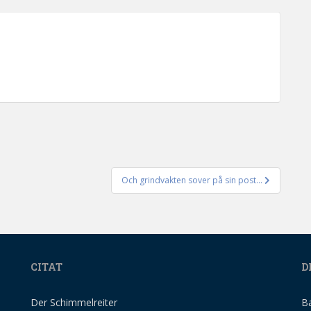
Och grindvakten sover på sin post…
CITAT
D
Der Schimmelreiter
B