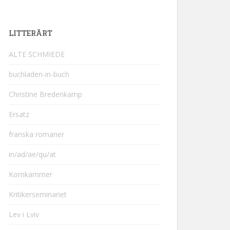
LITTERÄRT
ALTE SCHMIEDE
buchladen-in-buch
Christine Bredenkamp
Ersatz
franska romaner
in/ad/ae/qu/at
Kornkammer
Kritikerseminariet
Lev i Lviv