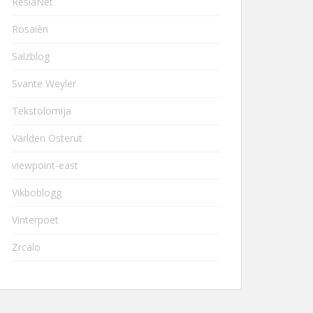
ResiaNet
Rosaièn
Salzblog
Svante Weyler
Tekstolomija
Världen Österut
viewpoint-east
Vikboblogg
Vinterpoet
Zrcalo