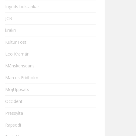
Ingrids boktankar
JCB
krakri
Kultur i öst
Leo Kramár
Månskensdans
Marcus Fridholm
MojUppsats
Occident
Pressylta
Rapsodi