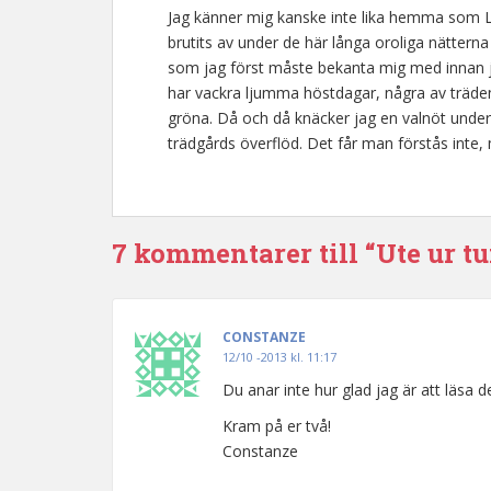
Jag känner mig kanske inte lika hemma som Lon
brutits av under de här långa oroliga nätterna 
som jag först måste bekanta mig med innan jag
har vackra ljumma höstdagar, några av träden h
gröna. Då och då knäcker jag en valnöt under 
trädgårds överflöd. Det får man förstås inte
7 kommentarer till “Ute ur t
CONSTANZE
12/10 -2013 kl. 11:17
Du anar inte hur glad jag är att läsa d
Kram på er två!
Constanze