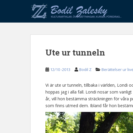
S
k
i
p
t
o
m
Ute ur tunneln
a
i
n
12/10 -2013
Bodil Z
Berättelser ur liv
c
o
n
Vi är ute ur tunneln, tillbaka i världen, Londi 
t
hoppas jag i alla fall. Londi nosar som vanli
e
år, vill hon bestämma sträckningen för våra p
n
som finns utmed dem. Ibland får hon bestä
t