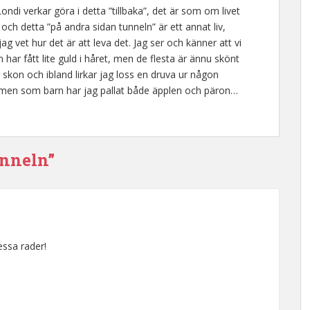
di verkar göra i detta ”tillbaka”, det är som om livet
och detta ”på andra sidan tunneln” är ett annat liv,
 vet hur det är att leva det. Jag ser och känner att vi
ar fått lite guld i håret, men de flesta är ännu skönt
skon och ibland lirkar jag loss en druva ur någon
, men som barn har jag pallat både äpplen och päron…
unneln”
essa rader!