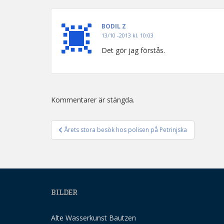
BODIL Z
13/10 -2013 kl. 10:03
Det gör jag förstås.
Kommentarer är stängda.
Årets stora besök hos polisen på Petrinjska
Inläggsnavigering
BILDER
Alte Wasserkunst Bautzen