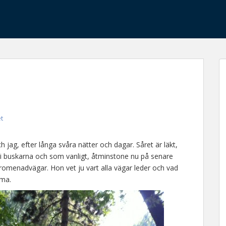
et
och jag, efter långa svåra nätter och dagar. Såret är läkt,
gt i buskarna och som vanligt, åtminstone nu på senare
romenadvägar. Hon vet ju vart alla vägar leder och vad
mma.