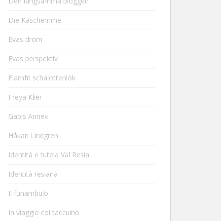
Den långsamma bloggen
Die Kaschemme
Evas dröm
Evas perspektiv
Flarnfri schalottenlök
Freya Klier
Gabis Annex
Håkan Lindgren
Identità e tutela Val Resia
Identità resiana
Il funambulo
In viaggio col taccuino