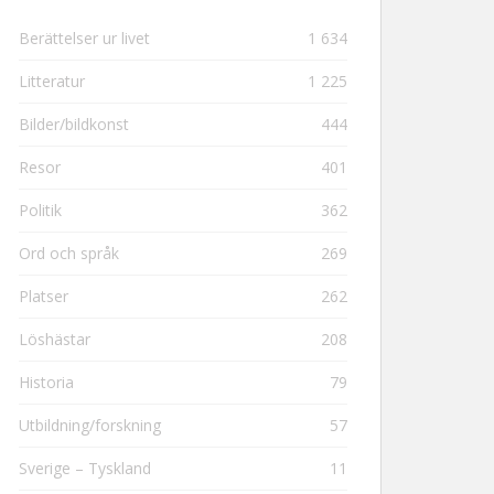
Berättelser ur livet
1 634
Litteratur
1 225
Bilder/bildkonst
444
Resor
401
Politik
362
Ord och språk
269
Platser
262
Löshästar
208
Historia
79
Utbildning/forskning
57
Sverige – Tyskland
11