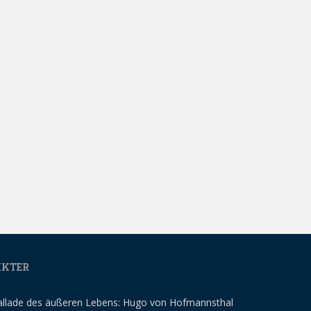
IKTER
allade des äußeren Lebens: Hugo von Hofmannsthal