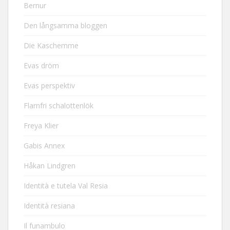
Bernur
Den långsamma bloggen
Die Kaschemme
Evas dröm
Evas perspektiv
Flarnfri schalottenlök
Freya Klier
Gabis Annex
Håkan Lindgren
Identità e tutela Val Resia
Identità resiana
Il funambulo