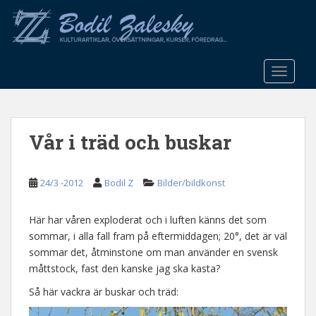
S
k
i
p
t
TOGGLE
o
m
a
Vår i träd och buskar
i
n
c
24/3 -2012
Bodil Z
Bilder/bildkonst
o
n
t
Här har våren exploderat och i luften känns det som
e
sommar, i alla fall fram på eftermiddagen; 20°, det är väl
n
sommar det, åtminstone om man använder en svensk
t
måttstock, fast den kanske jag ska kasta?
Så här vackra är buskar och träd: