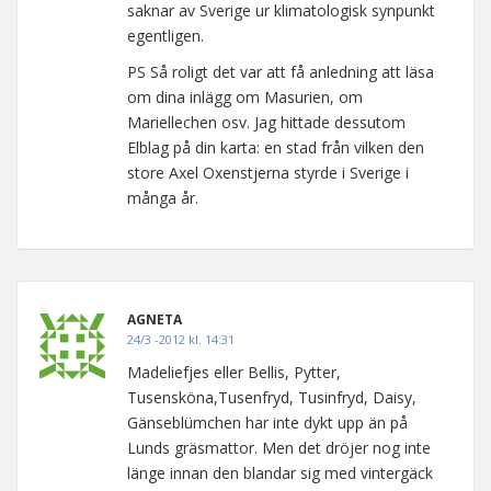
saknar av Sverige ur klimatologisk synpunkt
egentligen.
PS Så roligt det var att få anledning att läsa
om dina inlägg om Masurien, om
Mariellechen osv. Jag hittade dessutom
Elblag på din karta: en stad från vilken den
store Axel Oxenstjerna styrde i Sverige i
många år.
AGNETA
24/3 -2012 kl. 14:31
Madeliefjes eller Bellis, Pytter,
Tusensköna,Tusenfryd, Tusinfryd, Daisy,
Gänseblümchen har inte dykt upp än på
Lunds gräsmattor. Men det dröjer nog inte
länge innan den blandar sig med vintergäck