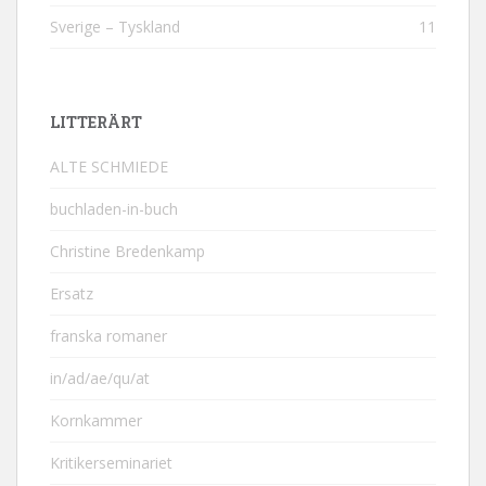
Sverige – Tyskland
11
LITTERÄRT
ALTE SCHMIEDE
buchladen-in-buch
Christine Bredenkamp
Ersatz
franska romaner
in/ad/ae/qu/at
Kornkammer
Kritikerseminariet