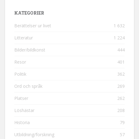
KATEGORIER
Berättelser ur livet
1 632
Litteratur
1 224
Bilder/bildkonst
444
Resor
401
Politik
362
Ord och språk
269
Platser
262
Löshästar
208
Historia
79
Utbildning/forskning
57