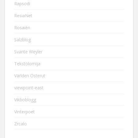
Rapsodi
ResiaNet
Rosaièn
Salzblog
Svante Weyler
Tekstolomija
Världen Österut
viewpoint-east
Vikboblogg
Vinterpoet
Zrcalo