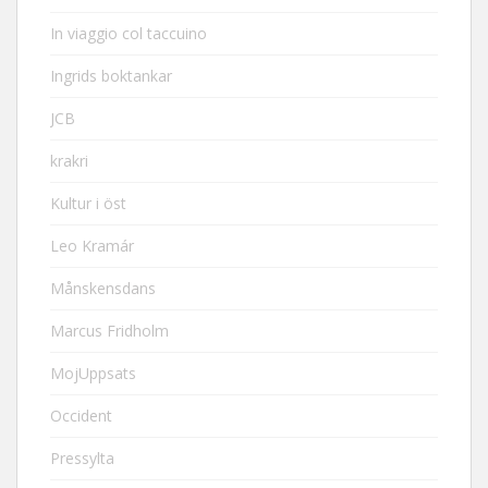
In viaggio col taccuino
Ingrids boktankar
JCB
krakri
Kultur i öst
Leo Kramár
Månskensdans
Marcus Fridholm
MojUppsats
Occident
Pressylta