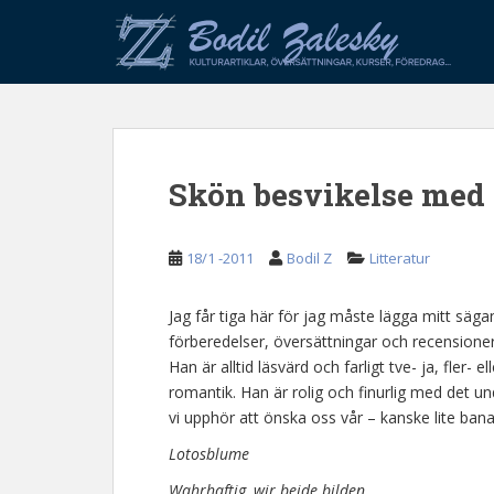
S
k
i
p
t
o
m
Skön besvikelse med
a
i
n
18/1 -2011
Bodil Z
Litteratur
c
o
n
Jag får tiga här för jag måste lägga mitt säg
t
förberedelser, översättningar och recensioner
e
Han är alltid läsvärd och farligt tve- ja, fler-
n
romantik. Han är rolig och finurlig med det un
t
vi upphör att önska oss vår – kanske lite bana
Lotosblume
Wahrhaftig, wir beide bilden