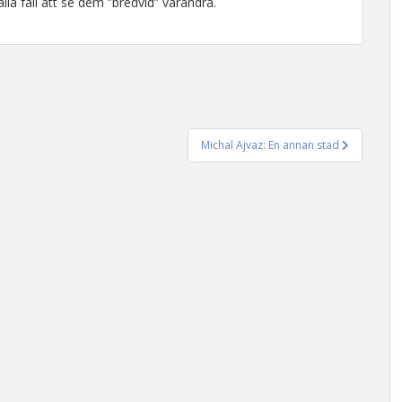
lla fall att se dem ”bredvid” varandra.
Michal Ajvaz: En annan stad