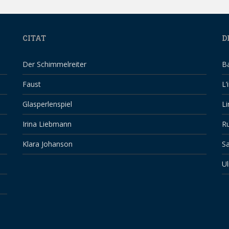
CITAT
D
Der Schimmelreiter
B
Faust
L’
Glasperlenspiel
Li
Irina Liebmann
Ru
Klara Johanson
Sa
Ul