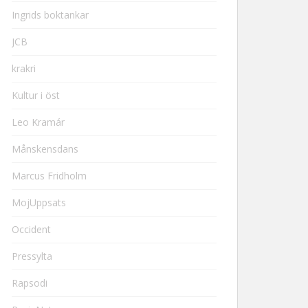
Ingrids boktankar
JCB
krakri
Kultur i öst
Leo Kramár
Månskensdans
Marcus Fridholm
MojUppsats
Occident
Pressylta
Rapsodi