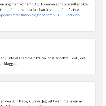
ns en ung man vid namn A.Z. Foreman som översätter dikter
ett mig förut, men hur bra han är vet jag förstås inte.
//poemsintranslation.blogspot.com/2010/03/heinrich-
är ju inte alls samma dikt! Din lotus är bättre, Bodil, det
han bloggade.
” än den du hittade, Gunnar. Jag vet tyvärr inte vilken av