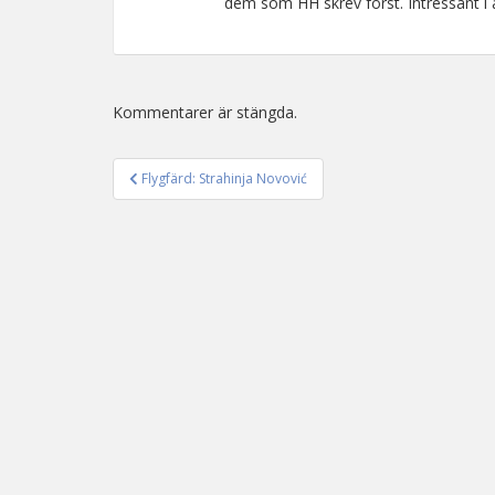
dem som HH skrev först. Intressant i a
Kommentarer är stängda.
Flygfärd: Strahinja Novović
Inläggsnavigering