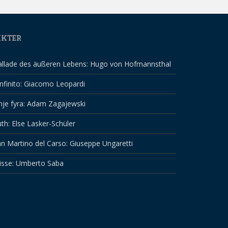
IKTER
allade des äußeren Lebens: Hugo von Hofmannsthal
infinito: Giacomo Leopardi
nje fyra: Adam Zagajewski
th: Else Lasker-Schüler
n Martino del Carso: Giuseppe Ungaretti
isse: Umberto Saba