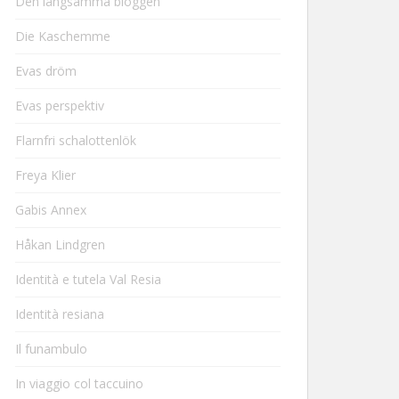
Den långsamma bloggen
Die Kaschemme
Evas dröm
Evas perspektiv
Flarnfri schalottenlök
Freya Klier
Gabis Annex
Håkan Lindgren
Identità e tutela Val Resia
Identità resiana
Il funambulo
In viaggio col taccuino