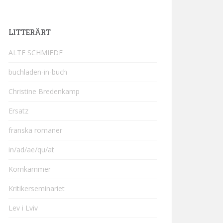
LITTERÄRT
ALTE SCHMIEDE
buchladen-in-buch
Christine Bredenkamp
Ersatz
franska romaner
in/ad/ae/qu/at
Kornkammer
Kritikerseminariet
Lev i Lviv