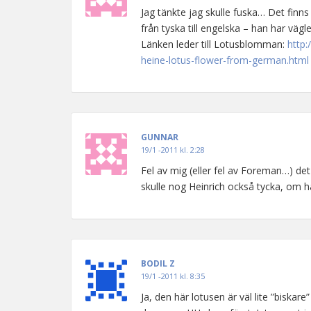
Jag tänkte jag skulle fuska… Det fin
från tyska till engelska – han har vägl
Länken leder till Lotusblomman:
http:
heine-lotus-flower-from-german.html
GUNNAR
19/1 -2011 kl. 2:28
Fel av mig (eller fel av Foreman…) det 
skulle nog Heinrich också tycka, om 
BODIL Z
19/1 -2011 kl. 8:35
Ja, den här lotusen är väl lite ”biskare