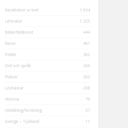
Berättelser ur livet
1 634
Litteratur
1 225
Bilder/bildkonst
444
Resor
401
Politik
362
Ord och språk
269
Platser
262
Löshästar
208
Historia
79
Utbildning/forskning
57
Sverige – Tyskland
11