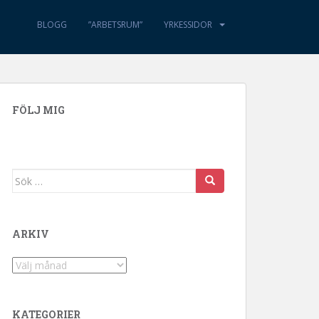
BLOGG
”ARBETSRUM”
YRKESSIDOR
FÖLJ MIG
Sök efter:
ARKIV
Arkiv
KATEGORIER