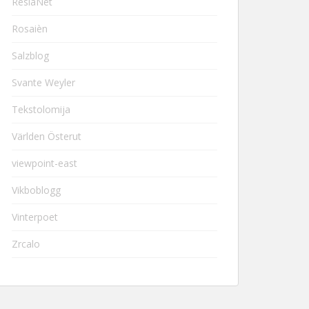
ResiaNet
Rosaièn
Salzblog
Svante Weyler
Tekstolomija
Världen Österut
viewpoint-east
Vikboblogg
Vinterpoet
Zrcalo