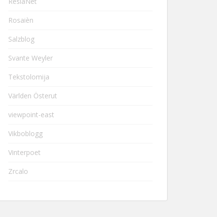
ResiaNet
Rosaièn
Salzblog
Svante Weyler
Tekstolomija
Världen Österut
viewpoint-east
Vikboblogg
Vinterpoet
Zrcalo