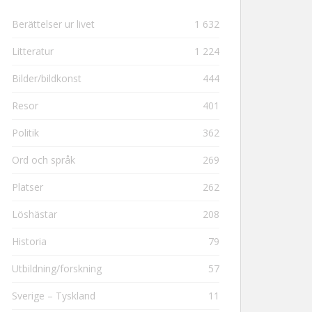
Berättelser ur livet
1 632
Litteratur
1 224
Bilder/bildkonst
444
Resor
401
Politik
362
Ord och språk
269
Platser
262
Löshästar
208
Historia
79
Utbildning/forskning
57
Sverige – Tyskland
11