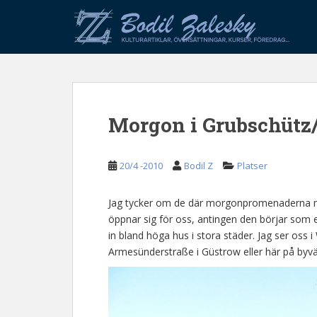
S
k
i
p
t
o
m
Morgon i Grubschütz
a
i
n
20/4 -2010
Bodil Z
Platser
c
o
n
Jag tycker om de där morgonpromenaderna me
t
öppnar sig för oss, antingen den börjar som e
e
in bland höga hus i stora städer. Jag ser oss i 
n
Armesünderstraße i Güstrow eller här på byvä
t