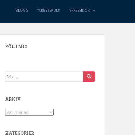
BLOGG
”ARBETSRUM”
YRKESSIDOR
FÖLJ MIG
Sök efter:
ARKIV
Arkiv
KATEGORIER