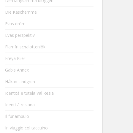
Den långsamma bloggen
Die Kaschemme
Evas dröm
Evas perspektiv
Flarnfri schalottenlök
Freya Klier
Gabis Annex
Håkan Lindgren
Identità e tutela Val Resia
Identità resiana
Il funambulo
In viaggio col taccuino