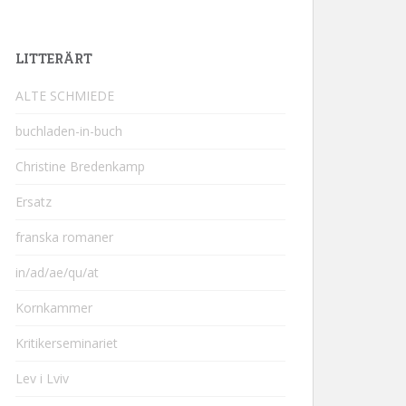
LITTERÄRT
ALTE SCHMIEDE
buchladen-in-buch
Christine Bredenkamp
Ersatz
franska romaner
in/ad/ae/qu/at
Kornkammer
Kritikerseminariet
Lev i Lviv