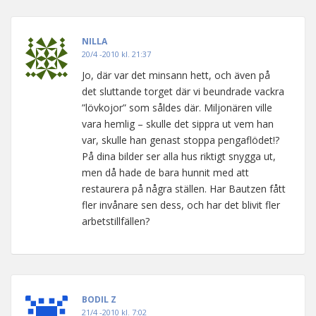
NILLA
20/4 -2010 kl. 21:37
Jo, där var det minsann hett, och även på
det sluttande torget där vi beundrade vackra
”lövkojor” som såldes där. Miljonären ville
vara hemlig – skulle det sippra ut vem han
var, skulle han genast stoppa pengaflödet!?
På dina bilder ser alla hus riktigt snygga ut,
men då hade de bara hunnit med att
restaurera på några ställen. Har Bautzen fått
fler invånare sen dess, och har det blivit fler
arbetstillfällen?
BODIL Z
21/4 -2010 kl. 7:02