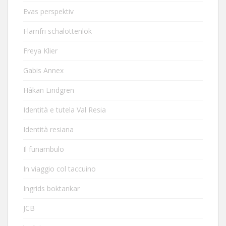
Evas perspektiv
Flarnfri schalottenlök
Freya Klier
Gabis Annex
Håkan Lindgren
Identità e tutela Val Resia
Identità resiana
Il funambulo
In viaggio col taccuino
Ingrids boktankar
JCB