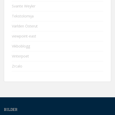
Svante Weyler
Tekstolomija
Världen Österut
viewpoint-east
Vikboblogg
Vinterpoet
Zrcalo
BILDER