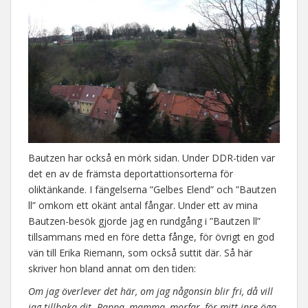
Bautzen har också en mörk sidan. Under DDR-tiden var
det en av de främsta deportattionsorterna för
oliktänkande. I fängelserna ”Gelbes Elend” och ”Bautzen
ll” omkom ett okänt antal fångar. Under ett av mina
Bautzen-besök gjorde jag en rundgång i ”Bautzen ll”
tillsammans med en före detta fånge, för övrigt en god
vän till Erika Riemann, som också suttit där. Så här
skriver hon bland annat om den tiden:
Om jag överlever det här, om jag någonsin blir fri, då vill
jag tillbaka dit. Pappa, mamma, morfar, för mitt inre öga