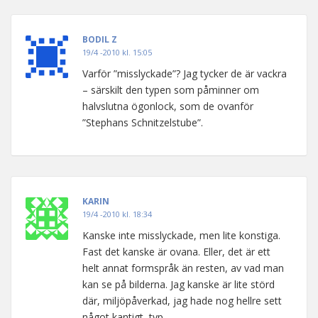
BODIL Z
19/4 -2010 kl. 15:05
Varför ”misslyckade”? Jag tycker de är vackra
– särskilt den typen som påminner om
halvslutna ögonlock, som de ovanför
”Stephans Schnitzelstube”.
KARIN
19/4 -2010 kl. 18:34
Kanske inte misslyckade, men lite konstiga.
Fast det kanske är ovana. Eller, det är ett
helt annat formspråk än resten, av vad man
kan se på bilderna. Jag kanske är lite störd
där, miljöpåverkad, jag hade nog hellre sett
något kantigt, typ.