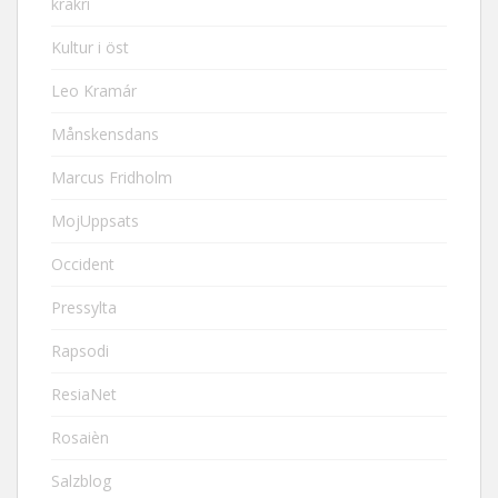
krakri
Kultur i öst
Leo Kramár
Månskensdans
Marcus Fridholm
MojUppsats
Occident
Pressylta
Rapsodi
ResiaNet
Rosaièn
Salzblog