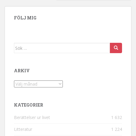
FÖLJ MIG
Sök efter:
ARKIV
Arkiv
KATEGORIER
Berättelser ur livet
1 632
Litteratur
1 224