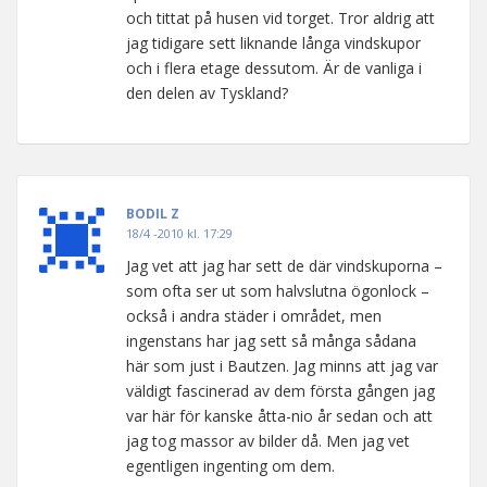
och tittat på husen vid torget. Tror aldrig att
jag tidigare sett liknande långa vindskupor
och i flera etage dessutom. Är de vanliga i
den delen av Tyskland?
BODIL Z
18/4 -2010 kl. 17:29
Jag vet att jag har sett de där vindskuporna –
som ofta ser ut som halvslutna ögonlock –
också i andra städer i området, men
ingenstans har jag sett så många sådana
här som just i Bautzen. Jag minns att jag var
väldigt fascinerad av dem första gången jag
var här för kanske åtta-nio år sedan och att
jag tog massor av bilder då. Men jag vet
egentligen ingenting om dem.