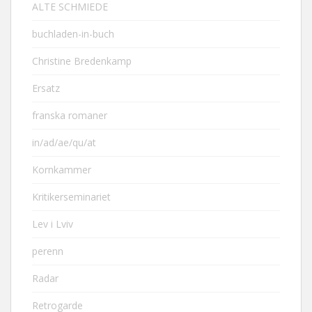
ALTE SCHMIEDE
buchladen-in-buch
Christine Bredenkamp
Ersatz
franska romaner
in/ad/ae/qu/at
Kornkammer
Kritikerseminariet
Lev i Lviv
perenn
Radar
Retrogarde