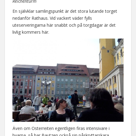
Reichenturm
En självklar samlingspunkt är det stora lutande torget
nedanför Rathaus. Vid vackert väder fylls
uteserveringarna här snabbt och på torgdagar är det
livlig kommers här.
Även om Osterreiten egentligen firas intensivare i
byarna, så har Bautzen också sin påskryttarskara.