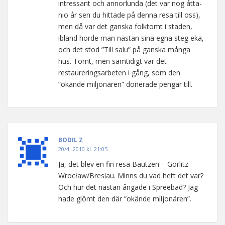
intressant och annorlunda (det var nog åtta-
nio år sen du hittade på denna resa till oss),
men då var det ganska folktomt i staden,
ibland hörde man nästan sina egna steg eka,
och det stod ”Till salu” på ganska många
hus. Tomt, men samtidigt var det
restaureringsarbeten i gång, som den
”okände miljonären” donerade pengar till.
BODIL Z
20/4 -2010 kl. 21:05
Ja, det blev en fin resa Bautzen – Görlitz –
Wrocław/Breslau. Minns du vad hett det var?
Och hur det nästan ångade i Spreebad? Jag
hade glömt den där ”okände miljonären”.