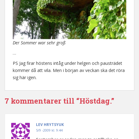
Der Sommer war sehr groß
…
PS Jag firar höstens intåg under helgen och pausträdet
kommer då att vila. Men i början av veckan ska det röra
sig här igen.
7 kommentarer till “Höstdag.”
LEV HRYTSYUK
5/9 -2009 kl. 9:44