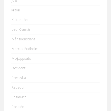
JCB
krakri
Kultur i öst
Leo Kramár
Månskensdans
Marcus Fridholm
MojUppsats
Occident
Pressylta
Rapsodi
ResiaNet
Rosaièn