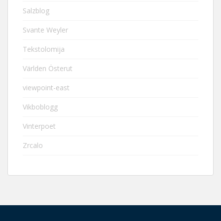
Salzblog
Svante Weyler
Tekstolomija
Världen Österut
viewpoint-east
Vikboblogg
Vinterpoet
Zrcalo