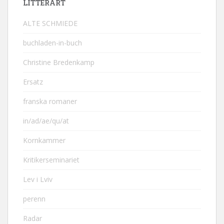
LITTERÄRT
ALTE SCHMIEDE
buchladen-in-buch
Christine Bredenkamp
Ersatz
franska romaner
in/ad/ae/qu/at
Kornkammer
Kritikerseminariet
Lev i Lviv
perenn
Radar