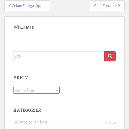
Celan: Ett öga, öppet
Café Zanzibar
Inläggsnavigering
FÖLJ MIG
Sök efter:
ARKIV
Arkiv
KATEGORIER
Berättelser ur livet
1 632