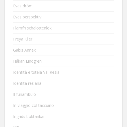
Evas dröm
Evas perspektiv
Flarnfri schalottenlök
Freya Klier
Gabis Annex
Håkan Lindgren
Identità e tutela Val Resia
Identità resiana
Il funambulo
In viaggio col taccuino
Ingrids boktankar