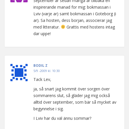
September ar sedan manga ar tillbaka en
inspirerande manad for mig: bokmassan i
Lviv (varje ar) samt bokmassan i Goteborg (i
ar). Sa hosten, dess borjan, associerar jag
med litteratur.
Grattis med hostens intag
dar uppe!
BODIL Z
5/9 -2009 kl. 10:30
Tack Lev,
ja, så snart jag kommit över sorgen över
sommarens slut, så gläder jag mig också
alltid över september, som bär så mycket av
begynnelse i sig.
I Lviv har du väl ännu sommar?