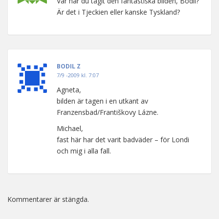
Var har du tagit den fantastiska bilden, Bodil?
Är det i Tjeckien eller kanske Tyskland?
BODIL Z
7/9 -2009 kl. 7:07
Agneta,
bilden är tagen i en utkant av
Franzensbad/Františkovy Lázne.
Michael,
fast här har det varit badväder – för Londi
och mig i alla fall.
Kommentarer är stängda.