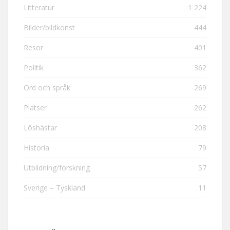
Litteratur
1 224
Bilder/bildkonst
444
Resor
401
Politik
362
Ord och språk
269
Platser
262
Löshästar
208
Historia
79
Utbildning/forskning
57
Sverige – Tyskland
11