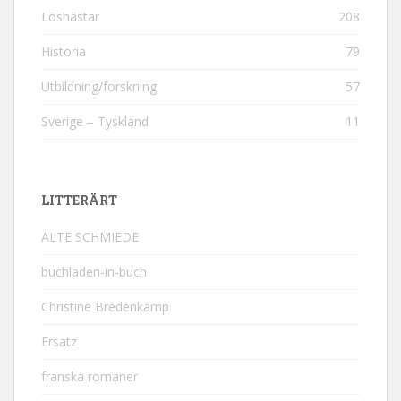
Löshästar
208
Historia
79
Utbildning/forskning
57
Sverige – Tyskland
11
LITTERÄRT
ALTE SCHMIEDE
buchladen-in-buch
Christine Bredenkamp
Ersatz
franska romaner