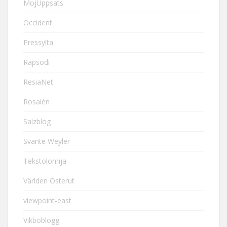
MojUppsats
Occident
Pressylta
Rapsodi
ResiaNet
Rosaièn
Salzblog
Svante Weyler
Tekstolomija
Världen Österut
viewpoint-east
Vikboblogg