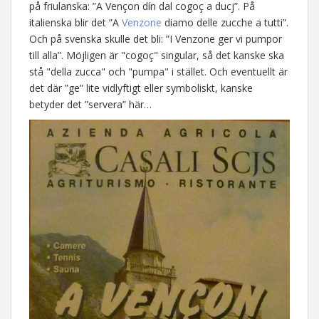
på friulanska: ”A Vençon dín dal cogoç a ducj”. På
italienska blir det ”A
Venzone
diamo delle zucche a tutti”.
Och på svenska skulle det bli: ”I Venzone ger vi pumpor
till alla”. Möjligen är "cogoç" singular, så det kanske ska
stå "della zucca" och "pumpa" i stället. Och eventuellt är
det där ”ge” lite vidlyftigt eller symboliskt, kanske
betyder det ”servera” här…