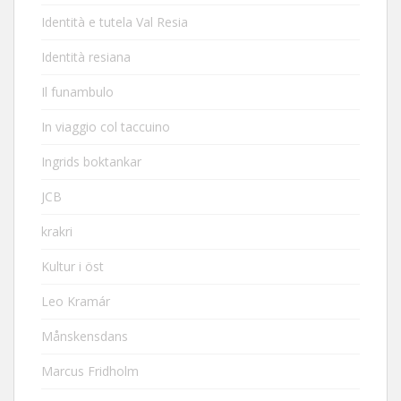
Identità e tutela Val Resia
Identità resiana
Il funambulo
In viaggio col taccuino
Ingrids boktankar
JCB
krakri
Kultur i öst
Leo Kramár
Månskensdans
Marcus Fridholm