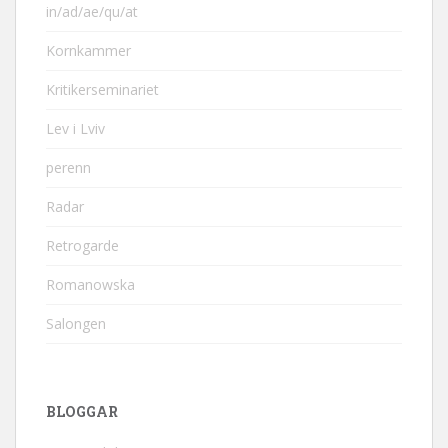
in/ad/ae/qu/at
Kornkammer
Kritikerseminariet
Lev i Lviv
perenn
Radar
Retrogarde
Romanowska
Salongen
BLOGGAR