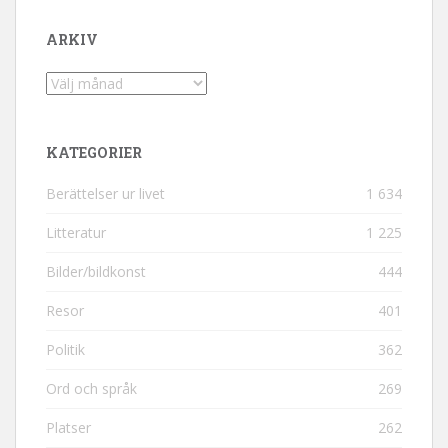
ARKIV
Arkiv
KATEGORIER
Berättelser ur livet
1 634
Litteratur
1 225
Bilder/bildkonst
444
Resor
401
Politik
362
Ord och språk
269
Platser
262