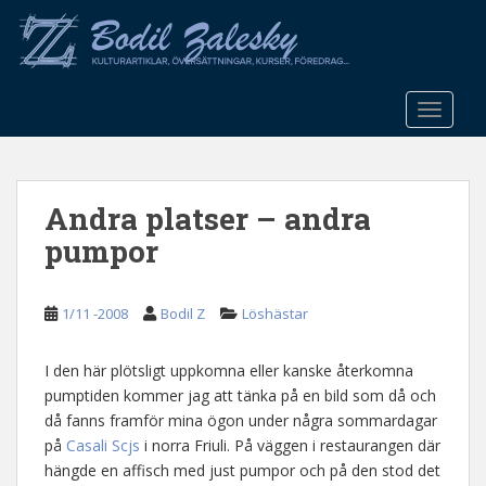
S
k
i
p
t
TOGGLE
o
m
a
Andra platser – andra
i
n
pumpor
c
o
n
1/11 -2008
Bodil Z
Löshästar
t
e
I den här plötsligt uppkomna eller kanske återkomna
n
pumptiden kommer jag att tänka på en bild som då och
t
då fanns framför mina ögon under några sommardagar
på
Casali Scjs
i norra Friuli. På väggen i restaurangen där
hängde en affisch med just pumpor och på den stod det