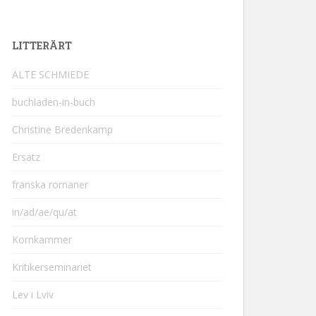
LITTERÄRT
ALTE SCHMIEDE
buchladen-in-buch
Christine Bredenkamp
Ersatz
franska romaner
in/ad/ae/qu/at
Kornkammer
Kritikerseminariet
Lev i Lviv