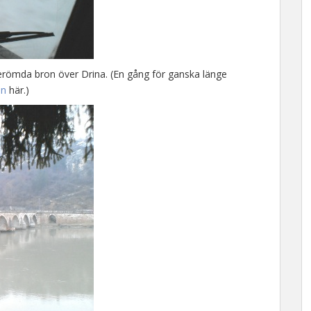
berömda bron över Drina. (En gång för ganska länge
an
här.)