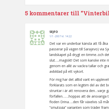
5 kommentarer till “Vinterbi
SEJFO
1/1 -2007 kl. 14:22
Det var en underbar känsla att få åka 
passerar på vägen till Sarajevo) via
landskapet på drygt en timme..och det
slut…..magiskt! Det som kanske inte ri
genom en allé av vackra tallar och 
avbildad på ett vykort.
För mig har det alltid varit en uppleve
förklarats som en legitim del av det 
struntar i är att renovera den…varje 
förfallen…….hoppas att de ansvariga t
floden Drina…..den får växelvis så m
”smutsiga” varianten som träder fram.