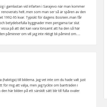
 sig i gamlastan vid infarten i Sarajevo när man kommer
en renoverats helt..men som man ser så är spåren av den
t 1992-95 kvar. Typiskt för dagens Bosnien..man får
a och betydelsefulla byggnader men pengarna tar slut
vissa på att det kan vara lönsamt att ha den så här
n påminner om vill jag inte riktigt bli påmind om…..
 (halvtiga) till bilderna. Jag vet inte om du hade valt just
ätt för mig att välja, men jag tyckte om barrträden i
n här bilden på ett särskilt sätt blir till fulla ovaler