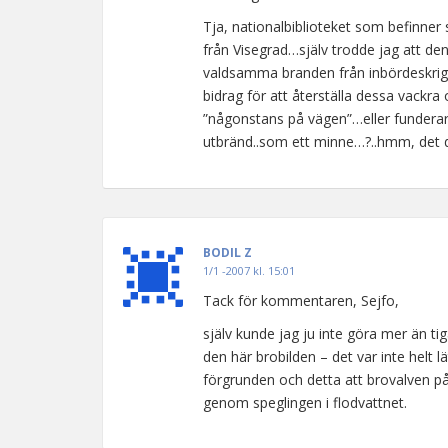
Tja, nationalbiblioteket som befinner
från Visegrad…själv trodde jag att d
valdsamma branden från inbördeskrige
bidrag för att återställa dessa vackr
”någonstans på vägen”…eller funderar 
utbränd..som ett minne…?..hmm, det de
BODIL Z
1/1 -2007 kl. 15:01
Tack för kommentaren, Sejfo,
själv kunde jag ju inte göra mer än tiga
den här brobilden – det var inte helt l
förgrunden och detta att brovalven på de
genom speglingen i flodvattnet.