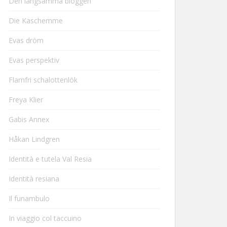
Den långsamma bloggen
Die Kaschemme
Evas dröm
Evas perspektiv
Flarnfri schalottenlök
Freya Klier
Gabis Annex
Håkan Lindgren
Identità e tutela Val Resia
Identità resiana
Il funambulo
In viaggio col taccuino