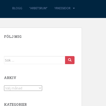
BLOGG
”ARBETSRUM”
YRKESSIDOR
FÖLJ MIG
Sök efter:
ARKIV
Arkiv
KATEGORIER