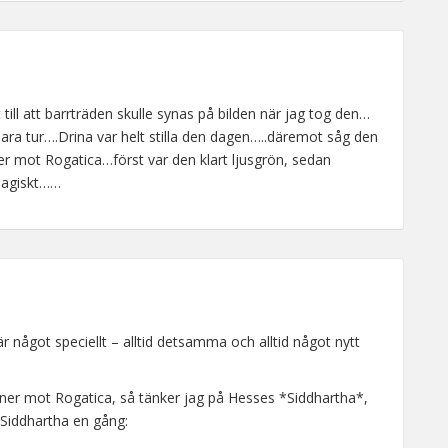
t till att barrträden skulle synas på bilden när jag tog den…
bara tur….Drina var helt stilla den dagen…..däremot såg den
ner mot Rogatica…först var den klart ljusgrön, sedan
…magiskt……
 något speciellt – alltid detsamma och alltid något nytt
a ner mot Rogatica, så tänker jag på Hesses *Siddhartha*,
 Siddhartha en gång: