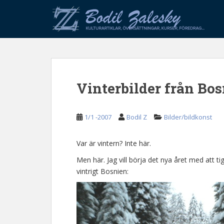
S
k
i
p
t
o
m
Vinterbilder från Bo
a
i
n
1/1 -2007
Bodil Z
Bilder/bildkonst
c
o
n
Var är vintern? Inte här.
t
Men här. Jag vill börja det nya året med att tiga 
e
vintrigt Bosnien:
n
t