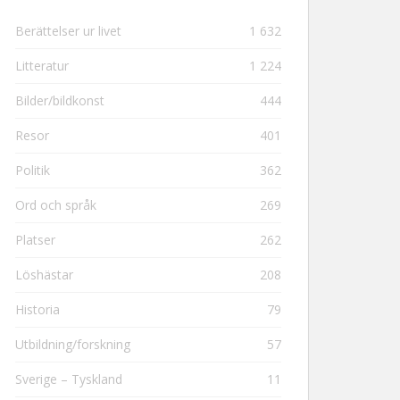
Berättelser ur livet
1 632
Litteratur
1 224
Bilder/bildkonst
444
Resor
401
Politik
362
Ord och språk
269
Platser
262
Löshästar
208
Historia
79
Utbildning/forskning
57
Sverige – Tyskland
11