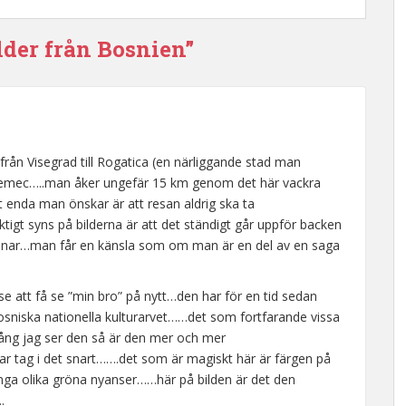
lder från Bosnien”
från Visegrad till Rogatica (en närliggande stad man
 Sjemec…..man åker ungefär 15 km genom det här vackra
 enda man önskar är att resan aldrig ska ta
ktigt syns på bilderna är att det ständigt går uppför backen
granar…man får en känsla som om man är en del av en saga
lse att få se ”min bro” på nytt…den har för en tid sedan
bosniska nationella kulturarvet……det som fortfarande vissa
gång jag ser den så är den mer och mer
ar tag i det snart…….det som är magiskt här är färgen på
ånga olika gröna nyanser……här på bilden är det den
.