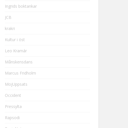
Ingrids boktankar
JCB
krakri
Kultur i öst
Leo Kramár
Månskensdans
Marcus Fridholm
MojUppsats
Occident
Pressylta
Rapsodi