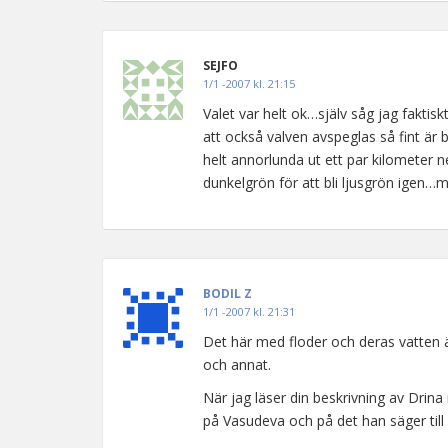
SEJFO
1/1 -2007 kl. 21:15
Valet var helt ok…själv såg jag faktisk
att också valven avspeglas så fint är 
helt annorlunda ut ett par kilometer 
dunkelgrön för att bli ljusgrön igen
BODIL Z
1/1 -2007 kl. 21:31
Det här med floder och deras vatten är
och annat.
När jag läser din beskrivning av Drin
på Vasudeva och på det han säger till