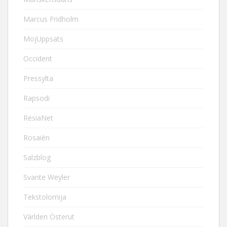
Marcus Fridholm
MojUppsats
Occident
Pressylta
Rapsodi
ResiaNet
Rosaièn
Salzblog
Svante Weyler
Tekstolomija
Världen Österut