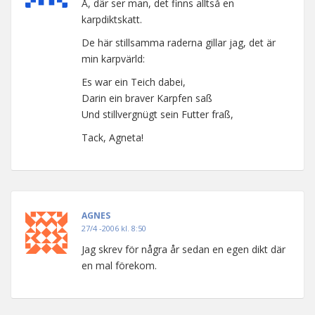
Å, där ser man, det finns alltså en
karpdiktskatt.
De här stillsamma raderna gillar jag, det är
min karpvärld:
Es war ein Teich dabei,
Darin ein braver Karpfen saß
Und stillvergnügt sein Futter fraß,
Tack, Agneta!
AGNES
27/4 -2006 kl. 8:50
Jag skrev för några år sedan en egen dikt där
en mal förekom.