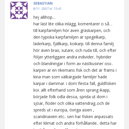
SEBASTIAN
8/11 -2007 kl. 15:41
hej allihop…
har läst lite olika inlägg, komentarer o så…
till karpfamiljen hör även gräskarpen, och
den typiska karpfamiljen är spegelkarp,
läderkarp, fjällkarp, koikarp. till denna familj
hör även brax, sutare, och ruda till, och efter
följer ytterliggare andra individer.. hybrider
och blandningar i form av nästkusiner osv..
karpen är en rikemans fisk och det är främs i
kina man som välbärgade familjer hade
karpar i dammar. i dom flesta fall, guldfisken
koi. allt efterhand som åren sprang ikapp,
började folk odla dessa, sprida ut dom i
sjöar, floder och olika vattendrag..och de
spreds ut i europa, övriga asien ,
scandinavien etc.. sen har fisken anpassats
efter klimat och andra förhållande.. detta har