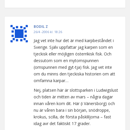
BODIL Z
26/4 -2006 kl. 18:26
Jag vet inte hur det är med karpbeståndet i
Sverige. Själv uppfattar jag karpen som en
tjeckisk eller möjligen österrikisk fisk. Och
dessutom som en mytomspunnen
(omspunnen med gyt-tja) fisk. Jag vet inte
om du minns den tjeckiska historien om att
omfamna karpar…
Nej, platsen här är slottsparken i Ludwigslust
och tiden är mitten av mars – några dagar
innan våren kom dit. Här (i Vänersborg) och
nu är våren bara i sin början, snödroppe,
krokus, scilla, de första påskliljorna – fast
idag avr det faktiskt 17 grader.