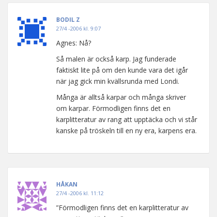
BODIL Z
27/4 -2006 kl. 9:07
Agnes: Nå?
Så malen är också karp. Jag funderade
faktiskt lite på om den kunde vara det igår
när jag gick min kvällsrunda med Londi.
Många är alltså karpar och många skriver
om karpar. Förmodligen finns det en
karplitteratur av rang att upptäcka och vi står
kanske på tröskeln till en ny era, karpens era.
HÅKAN
27/4 -2006 kl. 11:12
”Förmodligen finns det en karplitteratur av