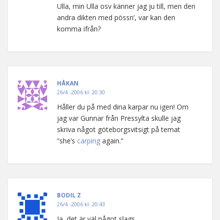
Ulla, min Ulla osv känner jag ju till, men den
andra dikten med pössn’, var kan den
komma ifrån?
HÅKAN
26/4 -2006 kl. 20:30
Håller du på med dina karpar nu igen! Om
jag var Gunnar från Pressylta skulle jag
skriva något göteborgsvitsigt på temat
”she’s
carping
again.”
BODIL Z
26/4 -2006 kl. 20:43
Ja, det är väl något slags