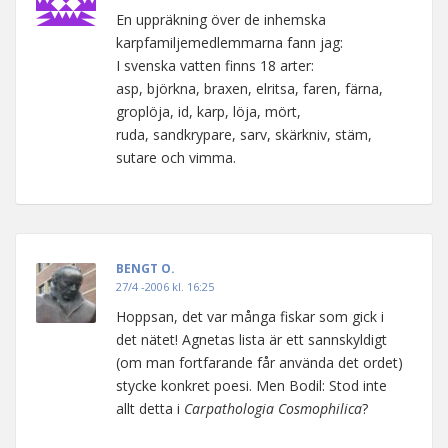
En uppräkning över de inhemska
karpfamiljemedlemmarna fann jag:
I svenska vatten finns 18 arter:
asp, björkna, braxen, elritsa, faren, färna,
groplöja, id, karp, löja, mört,
ruda, sandkrypare, sarv, skärkniv, stäm,
sutare och vimma.
BENGT O.
27/4 -2006 kl. 16:25
Hoppsan, det var många fiskar som gick i
det nätet! Agnetas lista är ett sannskyldigt
(om man fortfarande får använda det ordet)
stycke konkret poesi. Men Bodil: Stod inte
allt detta i
Carpathologia Cosmophilica
?