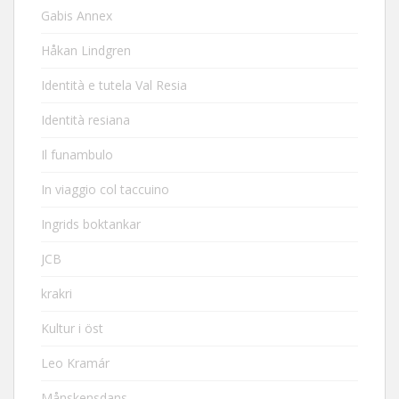
Gabis Annex
Håkan Lindgren
Identità e tutela Val Resia
Identità resiana
Il funambulo
In viaggio col taccuino
Ingrids boktankar
JCB
krakri
Kultur i öst
Leo Kramár
Månskensdans