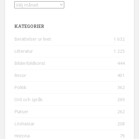
Arkiv
KATEGORIER
Berättelser ur livet
1 632
Litteratur
1 225
Bilder/bildkonst
444
Resor
401
Politik
362
Ord och språk
269
Platser
262
Löshästar
208
Historia
79