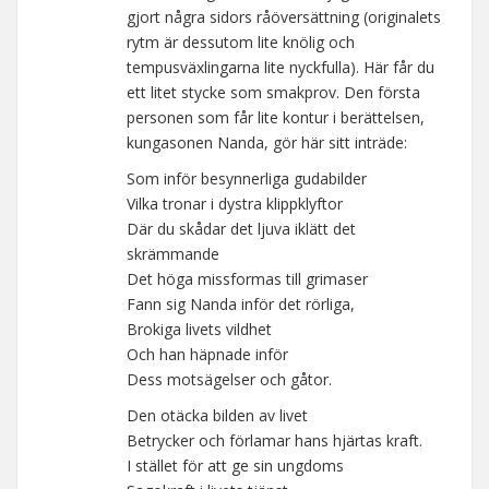
gjort några sidors råöversättning (originalets
rytm är dessutom lite knölig och
tempusväxlingarna lite nyckfulla). Här får du
ett litet stycke som smakprov. Den första
personen som får lite kontur i berättelsen,
kungasonen Nanda, gör här sitt inträde:
Som inför besynnerliga gudabilder
Vilka tronar i dystra klippklyftor
Där du skådar det ljuva iklätt det
skrämmande
Det höga missformas till grimaser
Fann sig Nanda inför det rörliga,
Brokiga livets vildhet
Och han häpnade inför
Dess motsägelser och gåtor.
Den otäcka bilden av livet
Betrycker och förlamar hans hjärtas kraft.
I stället för att ge sin ungdoms