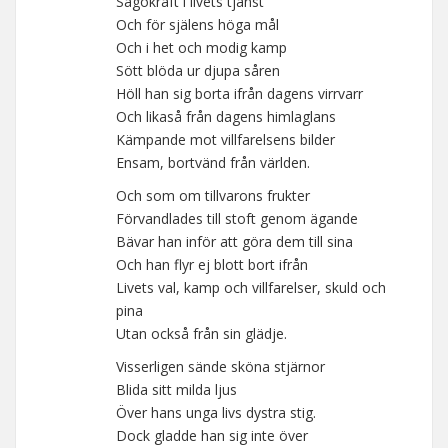
Sagokraft i livets tjänst
Och för själens höga mål
Och i het och modig kamp
Sött blöda ur djupa såren
Höll han sig borta ifrån dagens virrvarr
Och likaså från dagens himlaglans
Kämpande mot villfarelsens bilder
Ensam, bortvänd från världen.
Och som om tillvarons frukter
Förvandlades till stoft genom ägande
Bävar han inför att göra dem till sina
Och han flyr ej blott bort ifrån
Livets val, kamp och villfarelser, skuld och
pina
Utan också från sin glädje.
Visserligen sände sköna stjärnor
Blida sitt milda ljus
Över hans unga livs dystra stig.
Dock gladde han sig inte över