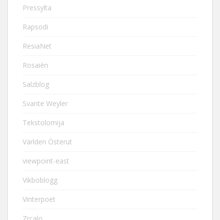
Pressylta
Rapsodi
ResiaNet
Rosaièn
Salzblog
Svante Weyler
Tekstolomija
Världen Österut
viewpoint-east
Vikboblogg
Vinterpoet
Zrcalo