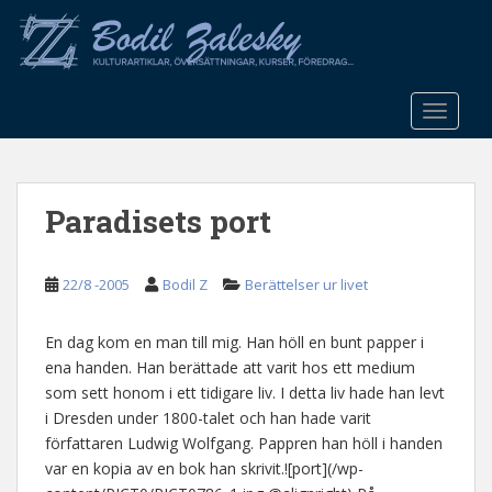
S
k
i
p
t
TOGGLE
o
m
a
Paradisets port
i
n
c
22/8 -2005
Bodil Z
Berättelser ur livet
o
n
t
En dag kom en man till mig. Han höll en bunt papper i
e
ena handen. Han berättade att varit hos ett medium
n
som sett honom i ett tidigare liv. I detta liv hade han levt
t
i Dresden under 1800-talet och han hade varit
författaren Ludwig Wolfgang. Pappren han höll i handen
var en kopia av en bok han skrivit.![port](/wp-