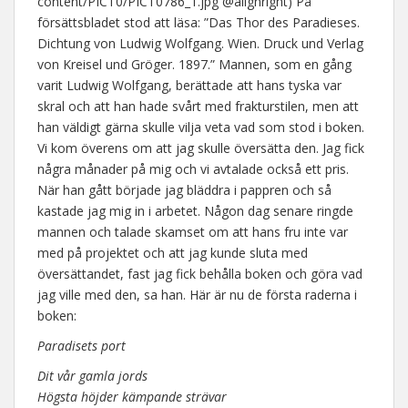
content/PICT0/PICT0786_1.jpg @alignright) På
försättsbladet stod att läsa: ”Das Thor des Paradieses.
Dichtung von Ludwig Wolfgang. Wien. Druck und Verlag
von Kreisel und Gröger. 1897.” Mannen, som en gång
varit Ludwig Wolfgang, berättade att hans tyska var
skral och att han hade svårt med frakturstilen, men att
han väldigt gärna skulle vilja veta vad som stod i boken.
Vi kom överens om att jag skulle översätta den. Jag fick
några månader på mig och vi avtalade också ett pris.
När han gått började jag bläddra i pappren och så
kastade jag mig in i arbetet. Någon dag senare ringde
mannen och talade skamset om att hans fru inte var
med på projektet och att jag kunde sluta med
översättandet, fast jag fick behålla boken och göra vad
jag ville med den, sa han. Här är nu de första raderna i
boken:
Paradisets port
Dit vår gamla jords
Högsta höjder kämpande strävar