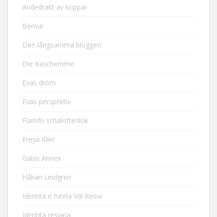
Andedräkt av koppar
Bernur
Den långsamma bloggen
Die Kaschemme
Evas dröm
Evas perspektiv
Flarnfri schalottenlök
Freya Klier
Gabis Annex
Håkan Lindgren
Identità e tutela Val Resia
Identità resiana