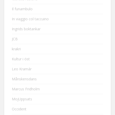
Il funambulo
In viaggio col taccuino
Ingrids boktankar
JCB
krakri
Kultur i öst
Leo Kramár
Månskensdans
Marcus Fridholm
MojUppsats
Occident