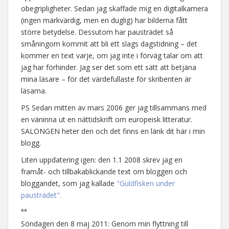
obegripligheter. Sedan jag skaffade mig en digitalkamera
(ingen märkvärdig, men en duglig) har bilderna fått
större betydelse. Dessutom har pausträdet så
småningom kommit att bli ett slags dagstidning – det
kommer en text varje, om jag inte i förväg talar om att
jag har förhinder. Jag ser det som ett sätt att betjäna
mina läsare – för det värdefullaste för skribenten är
läsarna.
PS Sedan mitten av mars 2006 ger jag tillsammans med
en väninna ut en nättidskrift om europeisk litteratur.
SALONGEN heter den och det finns en länk dit här i min
blogg.
Liten uppdatering igen: den 1.1 2008 skrev jag en
framåt- och tillbakablickande text om bloggen och
bloggandet, som jag kallade
"Guldfisken under
pausträdet".
°°
Söndagen den 8 maj 2011: Genom min flyttning till