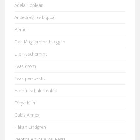
Adela Toplean
Andedräkt av koppar
Bernur
Den långsamma bloggen
Die Kaschemme
Evas dröm
Evas perspektiv
Flarnfri schalottenlök
Freya Klier
Gabis Annex
Håkan Lindgren
Identità e tutela Val Resia