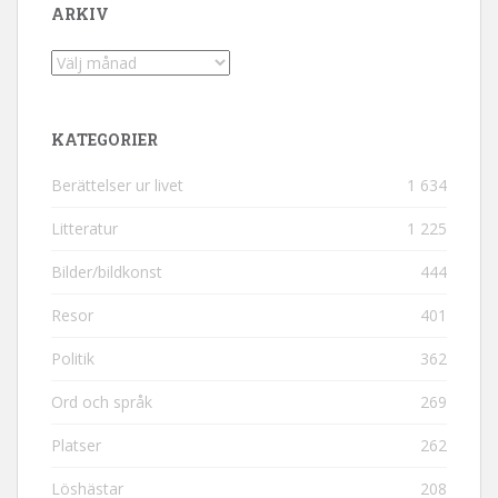
ARKIV
Arkiv
KATEGORIER
Berättelser ur livet
1 634
Litteratur
1 225
Bilder/bildkonst
444
Resor
401
Politik
362
Ord och språk
269
Platser
262
Löshästar
208