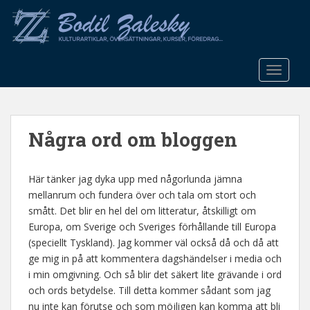
S
k
i
p
t
TOGGLE
o
m
a
Några ord om bloggen
i
n
c
Här tänker jag dyka upp med någorlunda jämna
o
mellanrum och fundera över och tala om stort och
n
smått. Det blir en hel del om litteratur, åtskilligt om
t
Europa, om Sverige och Sveriges förhållande till Europa
e
(speciellt Tyskland). Jag kommer väl också då och då att
n
ge mig in på att kommentera dagshändelser i media och
t
i min omgivning. Och så blir det säkert lite grävande i ord
och ords betydelse. Till detta kommer sådant som jag
nu inte kan förutse och som möjligen kan komma att bli