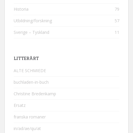
Historia
79
Utbildning/forskning
57
Sverige – Tyskland
11
LITTERÄRT
ALTE SCHMIEDE
buchladen-in-buch
Christine Bredenkamp
Ersatz
franska romaner
in/ad/ae/qu/at