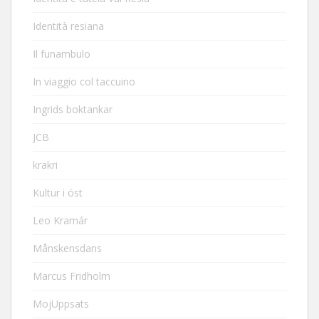
Identità resiana
Il funambulo
In viaggio col taccuino
Ingrids boktankar
JCB
krakri
Kultur i öst
Leo Kramár
Månskensdans
Marcus Fridholm
MojUppsats