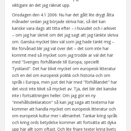
viktigare än det jag räknat upp.
Onsdagen den 4.1 2006: Nu har det gått lite drygt åtta
månader sedan jag började skriva här, så det kan
kanske vara dags att titta efter – i huvudet och i arkivet
– om jag har skrivit om det jag sagt att jag tänkte skriva
om. Ganska mycket blev väl som jag hade tänkt mig –
lite förvånad blir jag väl över det – det som inte har
kommit med så mycket som jag trodde är väl det här
med "Sveriges förhållande till Europa, speciellt
Tyskland". Det har blivit mycket om europeisk litteratur
och en del om europeisk politik och historia och om
språk i Europa, men just det här med "förhållandet" har
det visst inte blivit så mycket av. Tja, det blir det kanske
inte i fortsättningen heller. Om jag gör en ny
"innehållsdeklaration" så kan jag säga att texterna här
kommer att handla mycket om europeisk litteratur och
om europeisk kultur mer i allmänhet. Tankar kring språk
och kring ords betydelse kommer att fortsätta att dyka
upp här allt som oftast. Och lite friare texter kring livets