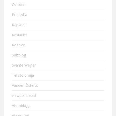
Occident
Pressylta
Rapsodi
ResiaNet
Rosaièn
Salzblog
Svante Weyler
Tekstolomija
Världen Österut
viewpoint-east
Vikboblogg
Vinterpoet