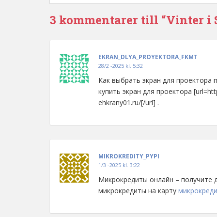
3 kommentarer till “Vinter i
EKRAN_DLYA_PROYEKTORA_FKMT
28/2 -2025 kl. 5:32
Как выбрать экран для проектора
купить экран для проектора [url=http
ehkrany01.ru/[/url] .
MIKROKREDITY_PYPI
1/3 -2025 kl. 3:22
Микрокредиты онлайн – получите де
микрокредиты на карту
микрокреди