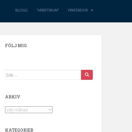
BLOGG
”ARBETSRUM”
YRKESSIDOR
FÖLJ MIG
Sök efter:
ARKIV
Arkiv
KATEGORIER