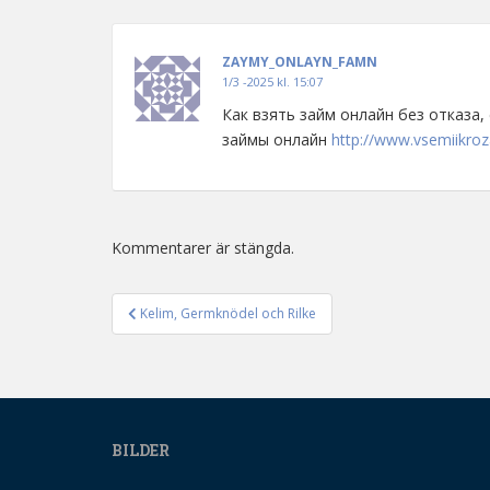
ZAYMY_ONLAYN_FAMN
1/3 -2025 kl. 15:07
Как взять займ онлайн без отказа,
займы онлайн
http://www.vsemiikroz
Kommentarer är stängda.
Kelim, Germknödel och Rilke
Inläggsnavigering
BILDER