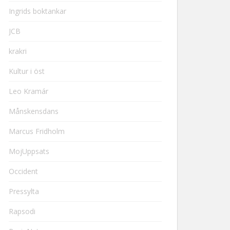
Ingrids boktankar
JCB
krakri
Kultur i öst
Leo Kramár
Månskensdans
Marcus Fridholm
MojUppsats
Occident
Pressylta
Rapsodi