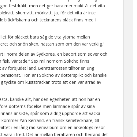
någon festdräkt, men det ger bara mer makt åt det vita
ekvitt, skumvitt, mörkvitt, ja, för det vita är inte
k: bläckfiskarna och tecknarens bläck finns med i
ället för bläcket bara såg de vita ytorna mellan
peret och snön sken, nästan som om den var verklig.”
dort i norra delen av Sydkorea, en badort som sover och
h fisk, väntade.” Sex mil norr om Sokcho finns
 av förbjudet land. Berättarrösten tillhör en ung
ensionat. Hon är i Sokcho av dottersplikt och kanske
ag tyckte om kuststräckan trots att den var ärrad av
sta, kanske allt, har den egenheten att hon har en
före dotterns födelse men lämnade spår av sina
kvinnans ansikte, spår som aldrig upphörde att väcka
kommer Yan Kerrand, en fransk serietecknare, till
nittet i en lång rad seriealbum om en arkeologs resor
tt vara i fred. Det är mellan berättaren och Kerrand det