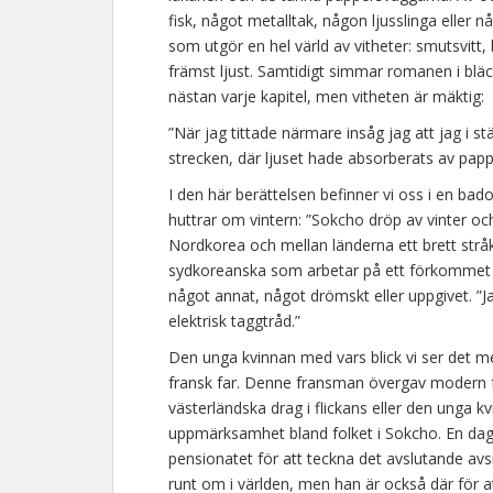
fisk, något metalltak, någon ljusslinga eller 
som utgör en hel värld av vitheter: smutsvitt, bl
främst ljust. Samtidigt simmar romanen i bläc
nästan varje kapitel, men vitheten är mäktig:
”När jag tittade närmare insåg jag att jag i st
strecken, där ljuset hade absorberats av pap
I den här berättelsen befinner vi oss i en ba
huttrar om vintern: ”Sokcho dröp av vinter oc
Nordkorea och mellan länderna ett brett stråk
sydkoreanska som arbetar på ett förkommet p
något annat, något drömskt eller uppgivet. ”J
elektrisk taggtråd.”
Den unga kvinnan med vars blick vi ser det me
fransk far. Denne fransman övergav modern 
västerländska drag i flickans eller den unga 
uppmärksamhet bland folket i Sokcho. En dag 
pensionatet för att teckna det avslutande avs
runt om i världen, men han är också där för a