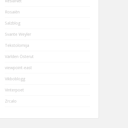
ResiaNet
Rosaièn
Salzblog
Svante Weyler
Tekstolomija
Världen Österut
viewpoint-east
Vikboblogg
Vinterpoet
Zrcalo