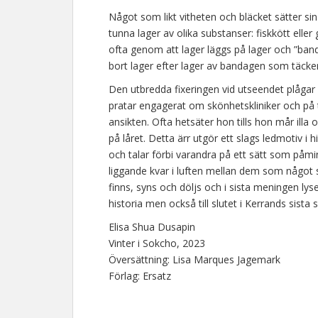
Något som likt vitheten och bläcket sätter s
tunna lager av olika substanser: fiskkött elle
ofta genom att lager läggs på lager och ”band
bort lager efter lager av bandagen som täcker
Den utbredda fixeringen vid utseendet plågar
pratar engagerat om skönhetskliniker och på 
ansikten. Ofta hetsäter hon tills hon mår illa
på låret. Detta ärr utgör ett slags ledmotiv i
och talar förbi varandra på ett sätt som påmi
liggande kvar i luften mellan dem som något 
finns, syns och döljs och i sista meningen lyse
historia men också till slutet i Kerrands sista 
Elisa Shua Dusapin
Vinter i Sokcho, 2023
Översättning: Lisa Marques Jagemark
Förlag: Ersatz