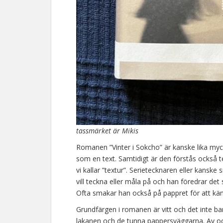
tassmärket är Mikis
Romanen ”Vinter i Sokcho” är kanske lika myck
som en text. Samtidigt är den förstås också t
vi kallar ”textur”. Serietecknaren eller kansk
vill teckna eller måla på och han föredrar det 
Ofta smakar han också på pappret för att kä
Grundfärgen i romanen är vitt och det inte ba
lakanen och de tunna pappersväggarna. Av och