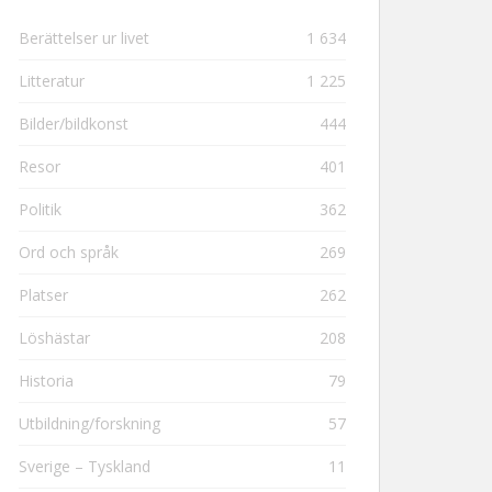
Berättelser ur livet
1 634
Litteratur
1 225
Bilder/bildkonst
444
Resor
401
Politik
362
Ord och språk
269
Platser
262
Löshästar
208
Historia
79
Utbildning/forskning
57
Sverige – Tyskland
11