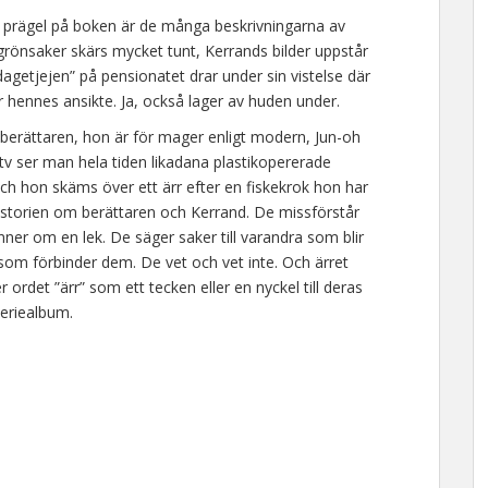
in prägel på boken är de många beskrivningarna av
r grönsaker skärs mycket tunt, Kerrands bilder uppstår
agetjejen” på pensionatet drar under sin vistelse där
 hennes ansikte. Ja, också lager av huden under.
 berättaren, hon är för mager enligt modern, Jun-oh
tv ser man hela tiden likadana plastikopererade
 och hon skäms över ett ärr efter en fiskekrok hon har
 historien om berättaren och Kerrand. De missförstår
nner om en lek. De säger saker till varandra som blir
som förbinder dem. De vet och vet inte. Och ärret
r ordet ”ärr” som ett tecken eller en nyckel till deras
seriealbum.