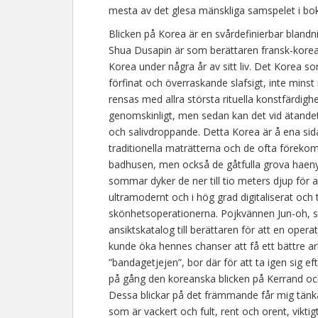
mesta av det glesa mänskliga samspelet i bo
Blicken på Korea är en svårdefinierbar blandni
Shua Dusapin är som berättaren fransk-koreans
Korea under några år av sitt liv. Det Korea som
förfinat och överraskande slafsigt, inte minst
rensas med allra största rituella konstfärdighe
genomskinligt, men sedan kan det vid ätande
och salivdroppande. Detta Korea är å ena sid
traditionella maträtterna och de ofta föreko
badhusen, men också de gåtfulla grova haeny
sommar dyker de ner till tio meters djup för a
ultramodernt och i hög grad digitaliserat oc
skönhetsoperationerna. Pojkvännen Jun-oh, som 
ansiktskatalog till berättaren för att en oper
kunde öka hennes chanser att få ett bättre a
”bandagetjejen”, bor där för att ta igen sig e
på gång den koreanska blicken på Kerrand och
Dessa blickar på det främmande får mig tänk
som är vackert och fult, rent och orent, viktigt