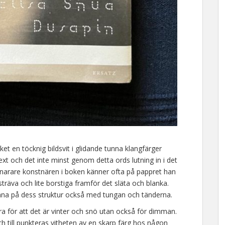
et en töcknig bildsvit i glidande tunna klangfärger
ext och det inte minst genom detta ords lutning in i det
e snarare konstnären i boken känner ofta på pappret han
sträva och lite borstiga framför det släta och blanka.
nna på dess struktur också med tungan och tänderna.
ra för att det är vinter och snö utan också för dimman.
 till punkteras vitheten av en skarp färg hos någon