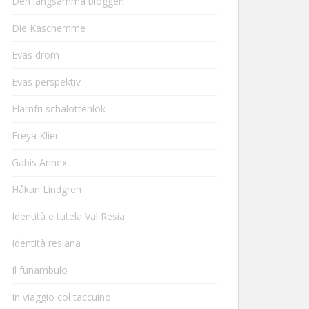
Den långsamma bloggen
Die Kaschemme
Evas dröm
Evas perspektiv
Flarnfri schalottenlök
Freya Klier
Gabis Annex
Håkan Lindgren
Identità e tutela Val Resia
Identità resiana
Il funambulo
In viaggio col taccuino