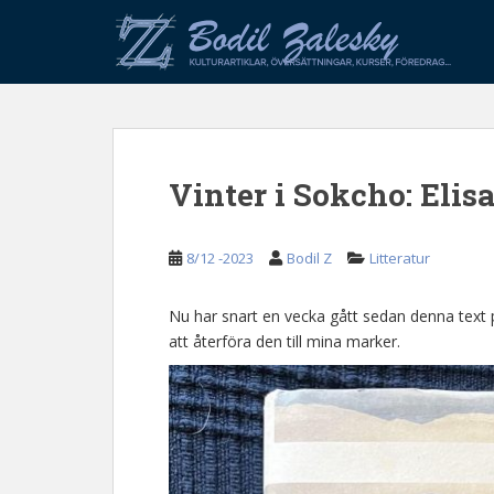
S
k
i
p
t
o
m
Vinter i Sokcho: Elis
a
i
n
8/12 -2023
Bodil Z
Litteratur
c
o
n
Nu har snart en vecka gått sedan denna text p
t
att återföra den till mina marker.
e
n
t