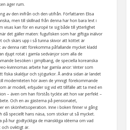
ken äger rum.
ng av den inifrån och den utifrån. Författaren Elisa
ka, men till skillnad från denna har hon bara levt i
 visas kan för en europé te sig både till ytterlighet
 när det gäller maten: fugufisken som har giftiga inälvor
t och skärs upp i så tunna skivor att köttet är
t av denna rätt förekomma påfallande mycket kladd
an djupt rotat i gamla sedvänjor som alla de
mmande besöken i jjimjilbang, de speciella koreanska
eo-kvinnornas arbete har gamla anor: Vinter som
tt fiska skaldjur och sjögurkor. Å andra sidan är landet
h till moderniteten hör även de ymnigt förekommande
är modell, erbjuder sig vid ett tillfälle att ta med en
ation – även om han förstås tyckte att hon var perfekt –
rbete. Och en av gästerna på pensionatet,
fter en skönhetsoperation. Inne i boken finner vi gång
 då speciellt hans näsa, som sticker ut så mycket.
a på hur godtyckliga de mänskliga idéerna om vad
 och oviktigt är.