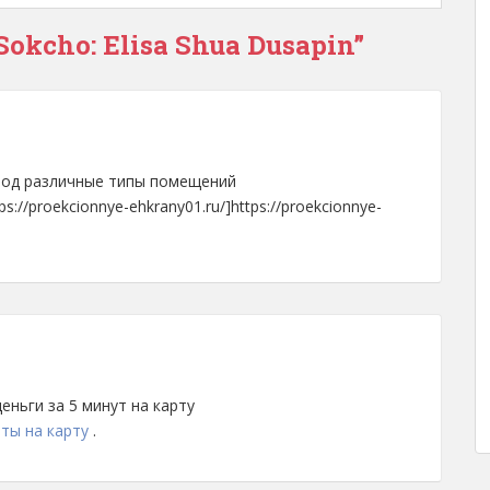
 Sokcho: Elisa Shua Dusapin”
 под различные типы помещений
s://proekcionnye-ehkrany01.ru/]https://proekcionnye-
ньги за 5 минут на карту
ты на карту
.