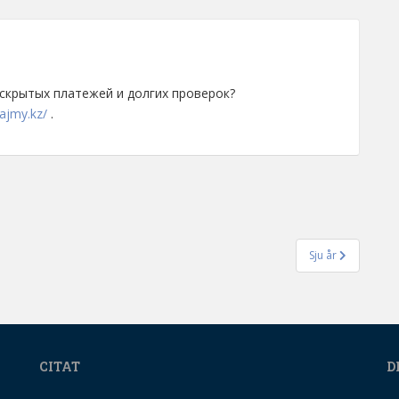
 скрытых платежей и долгих проверок?
ajmy.kz/
.
Sju år
CITAT
D