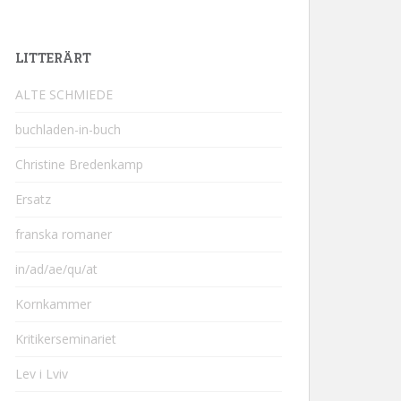
LITTERÄRT
ALTE SCHMIEDE
buchladen-in-buch
Christine Bredenkamp
Ersatz
franska romaner
in/ad/ae/qu/at
Kornkammer
Kritikerseminariet
Lev i Lviv