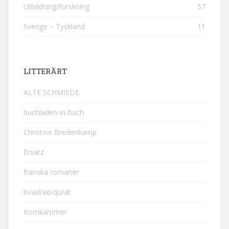
Utbildning/forskning
57
Sverige – Tyskland
11
LITTERÄRT
ALTE SCHMIEDE
buchladen-in-buch
Christine Bredenkamp
Ersatz
franska romaner
in/ad/ae/qu/at
Kornkammer