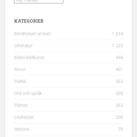
KATEGORIER
Berättelser ur livet
1 634
Litteratur
1 225
Bilder/bildkonst
444
Resor
401
Politik
362
Ord och språk
269
Platser
262
Löshästar
208
Historia
79