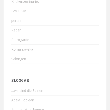
Kritikerseminariet
Lev i Lviv
perenn
Radar
Retrogarde
Romanowska
Salongen
BLOGGAR
…wir sind die Seinen
Adela Toplean
Andedräkt av koppar