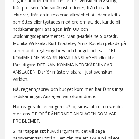
organisationer med intresse för svenskundervisning,
från pressen, från språkinstitutioner, från hotade
lektorer, från en intresserad allmänhet. All denna kritik
bemöttes eller tystades med ord om att det kunde bli
nedskärningar i anslagen från UD och
utbildningsdepartementet. Man (Madeleine Sjöstedt,
Monika Wirkkala, Kurt Bratteby, Anna Rudels) pekade på
kommande regleringsbrev och budget och sa: ”DET
KOMMER NEDSKÄRNINGAR I ANSLAGEN eller lite
försiktigare DET KAN KOMMA NEDSKÄRNINGAR I
ANSLAGEN. Därför måste vi skära i just svenskan i
världen.”
Nå, regleringsbrev och budget kom men här fanns inga
nedskärningar. Anslagen var oförändrade.
Hur reagerade ledningen då? Jo, simsalabim, nu var det
med ens DE OFÖRÄNDRADE ANSLAGEN SOM VAR
PROBLEMET.
SI har tappat sitt huvudargument, det vill säga
nedskärningar utifrån. Det går inte att skylla på något