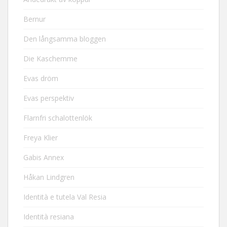
Bernur
Den långsamma bloggen
Die Kaschemme
Evas dröm
Evas perspektiv
Flarnfri schalottenlök
Freya Klier
Gabis Annex
Håkan Lindgren
Identità e tutela Val Resia
Identità resiana