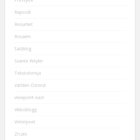
Rapsodi
ResiaNet
Rosaièn
Salzblog
Svante Weyler
Tekstolomija
Världen Österut
viewpoint-east
Vikboblogg
Vinterpoet
Zrcalo