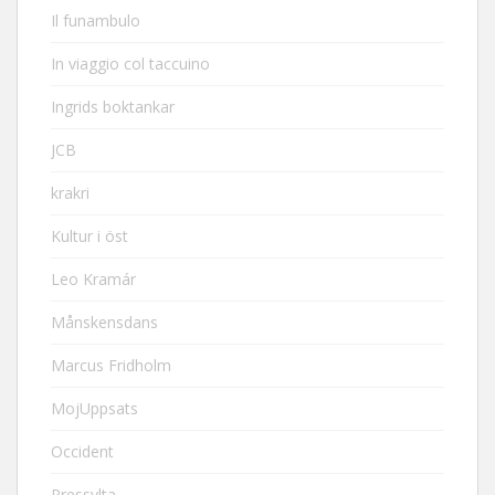
Il funambulo
In viaggio col taccuino
Ingrids boktankar
JCB
krakri
Kultur i öst
Leo Kramár
Månskensdans
Marcus Fridholm
MojUppsats
Occident
Pressylta