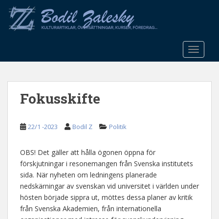
S
k
i
p
t
TOGGLE
o
m
a
Fokusskifte
i
n
c
22/1 -2023
Bodil Z
Politik
o
n
t
OBS! Det gäller att hålla ögonen öppna för
e
förskjutningar i resonemangen från Svenska institutets
n
sida. När nyheten om ledningens planerade
t
nedskärningar av svenskan vid universitet i världen under
hösten började sippra ut, möttes dessa planer av kritik
från Svenska Akademien, från internationella