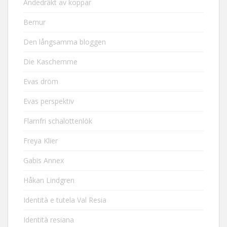
Andedräkt av koppar
Bernur
Den långsamma bloggen
Die Kaschemme
Evas dröm
Evas perspektiv
Flarnfri schalottenlök
Freya Klier
Gabis Annex
Håkan Lindgren
Identità e tutela Val Resia
Identità resiana