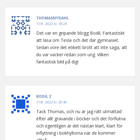
THOMASNYDAHL
11/8 -2022 kl. 18:24
Det var en gripande blogg Bodil. Fantastiskt
att läsa om Tesla och det där gymnasiet.
Sedan vore det etikett-brott att inte säga, att
du var vacker redan som ung. Vilken
fantastisk bild på dig!
BODIL Z
11/8 -2022 kl. 20:40
Tack Thomas, och nu är jag rätt utmattad
efter allt grävande i böcker och det förflutna
och egentligen är det nästan klart, klart för
inflyttning i bokhyllorna när de kommer