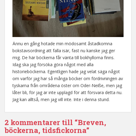
Ännu en gång hotade min mödosamt åstadkomna
bokstavsordning att falla isär, fast nu kanske jag ger
mig. De här böckerna får vänta till bokhyllorna finns.
Idag ska jag försöka göra något med alla
historieböckerna. Egentligen hade jag velat säga något
om varför jag har så många böcker om fördrivningen av
tyskarna från områdena öster om Oder-Neiße, men jag
låter bli, för jag är inte upplagd för att försvara detta nu.
Jag kan alltså, men jag vill inte. Inte i denna stund.
2 kommentarer till “Breven,
böckerna, tidsfickorna”