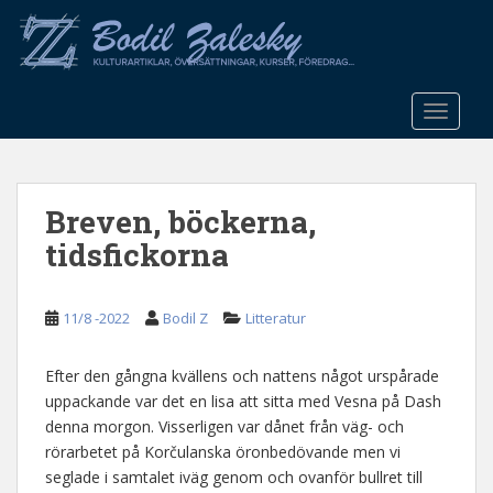
S
k
i
p
t
TOGGLE
o
m
a
Breven, böckerna,
i
n
tidsfickorna
c
o
n
11/8 -2022
Bodil Z
Litteratur
t
e
Efter den gångna kvällens och nattens något urspårade
n
uppackande var det en lisa att sitta med Vesna på Dash
t
denna morgon. Visserligen var dånet från väg- och
rörarbetet på Korčulanska öronbedövande men vi
seglade i samtalet iväg genom och ovanför bullret till