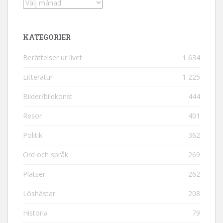
Arkiv
KATEGORIER
Berättelser ur livet
1 634
Litteratur
1 225
Bilder/bildkonst
444
Resor
401
Politik
362
Ord och språk
269
Platser
262
Löshästar
208
Historia
79