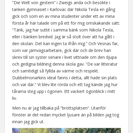
”Die Welt von gestern” i Zweigs anda och besökte i
tanken gymnasiet i Karlovac där Nikola Tesla en gång
gick och som en av mina studenter under ett av mina
första år här talade om på ett för mig omskakande sätt:
”Tänk, jag har suttit i samma bänk som Nikola Tesla,
eller i bänken bredvid. Jag är så stolt över att ha gått i
den skolan. Det kan ingen ta ifrån mig.” Och Vesnas far,
som var järnvägsarbetare, gick där och de brev han
skrev till sin syster senare i livet vittnade om den djupa
och gedigna bildning denna skola gav. ”De var litteratur
och samtidigt så fyllda av värme och respekt.
Dubbelmonarkins ideal fanns i detta, allt hade sin plats
och var där.” Vi blev lite rörda och ett tag kände jag hur
tårarna steg upp i ögonen. Ett vackert ögonblick i mitt
liv.
Men nu är jag tillbaka på ”brottsplatsen”. Utanför
fönster är det redan mycket ljusare än på bilden jag tog
innan jag gick ut.