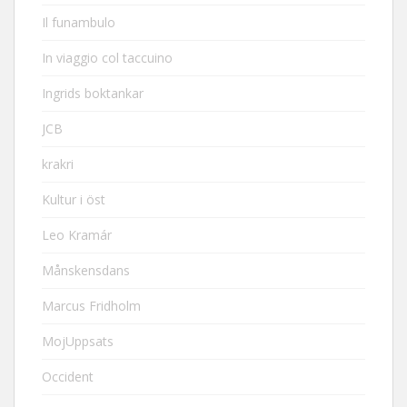
Il funambulo
In viaggio col taccuino
Ingrids boktankar
JCB
krakri
Kultur i öst
Leo Kramár
Månskensdans
Marcus Fridholm
MojUppsats
Occident