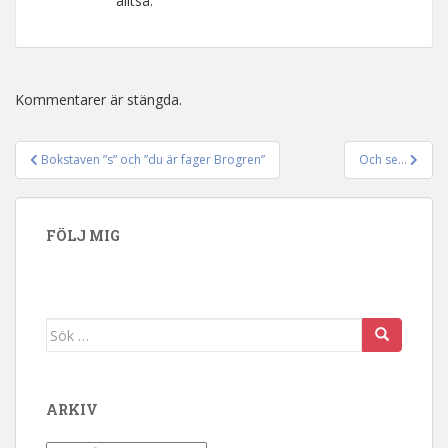
alltså.
Kommentarer är stängda.
Bokstaven ”s” och ”du är fager Brogren”
Och se…
Inläggsnavigering
FÖLJ MIG
Sök efter:
ARKIV