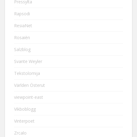
Pressylta
Rapsodi
ResiaNet
Rosaièn
Salzblog
Svante Weyler
Tekstolomija
Världen Österut
viewpoint-east
Vikboblogg
Vinterpoet
Zrcalo