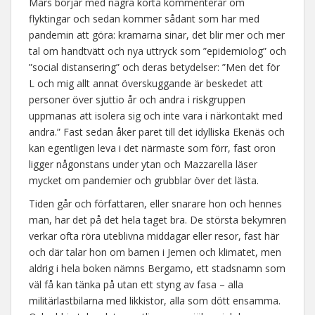
Mars börjar med några korta kommenterar om
flyktingar och sedan kommer sådant som har med
pandemin att göra: kramarna sinar, det blir mer och mer
tal om handtvätt och nya uttryck som ”epidemiolog” och
”social distansering” och deras betydelser: ”Men det för
L och mig allt annat överskuggande är beskedet att
personer över sjuttio år och andra i riskgruppen
uppmanas att isolera sig och inte vara i närkontakt med
andra.” Fast sedan åker paret till det idylliska Ekenäs och
kan egentligen leva i det närmaste som förr, fast oron
ligger någonstans under ytan och Mazzarella läser
mycket om pandemier och grubblar över det lästa.
Tiden går och författaren, eller snarare hon och hennes
man, har det på det hela taget bra. De största bekymren
verkar ofta röra uteblivna middagar eller resor, fast här
och där talar hon om barnen i Jemen och klimatet, men
aldrig i hela boken nämns Bergamo, ett stadsnamn som
väl få kan tänka på utan ett styng av fasa – alla
militärlastbilarna med likkistor, alla som dött ensamma.