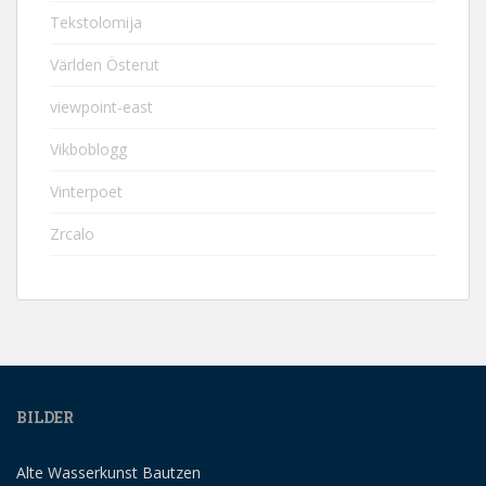
Tekstolomija
Världen Österut
viewpoint-east
Vikboblogg
Vinterpoet
Zrcalo
BILDER
Alte Wasserkunst Bautzen