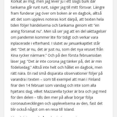
Korkat av mig, men jag lever ju i ett slags burk där
tankarna går runt runt, säger jag till mitt försvar. Längre
fram funderar jag över om boken är en dagbok, alltså
att det som upplevs noteras kort därpå, att texten hela
tiden följer händelserna och tankarna genom ett ”en
aning försenat nu”. Men så ser jag att en del iakttagelser
om pandemin kommer lite för tidigt och verkar vara
inplacerade i efterhand. I slutet av januarikapitlet står
det: ”Det är nu, det är just nu, som det nya viruset från
Kina rycker närmare.” Och på den första februarisidan
läser jag: ”Det är inte corona jag tänker på, det är min
födelsedag.” Alltså inte helt och hållet en dagbok, men
rätt nära. En rad små disparata observationer följer på
varandra i texten – som till exempel att man i Finland
firar den 14 februari som vändag och inte som alla
hjärtans dag, vilket Mazzarella tycker är bra och jag med
för den delen – tills den mer på allvar börjar följa
coronautvecklingen och upplevelserna av den, fast det
blir också något om en resa till Island.