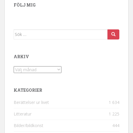
FÖLJ MIG
Sök efter:
ARKIV
Arkiv
KATEGORIER
Berättelser ur livet
1 634
Litteratur
1 225
Bilder/bildkonst
444