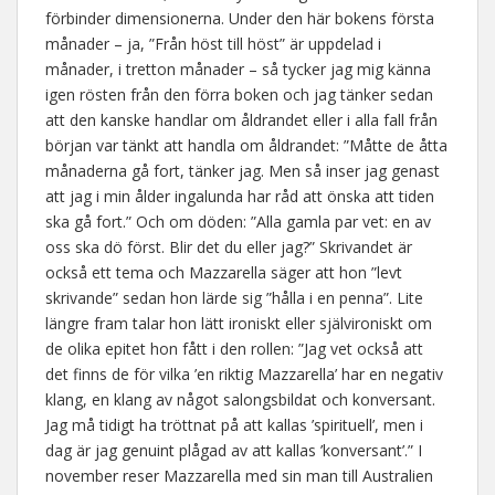
förbinder dimensionerna. Under den här bokens första
månader – ja, ”Från höst till höst” är uppdelad i
månader, i tretton månader – så tycker jag mig känna
igen rösten från den förra boken och jag tänker sedan
att den kanske handlar om åldrandet eller i alla fall från
början var tänkt att handla om åldrandet: ”Måtte de åtta
månaderna gå fort, tänker jag. Men så inser jag genast
att jag i min ålder ingalunda har råd att önska att tiden
ska gå fort.” Och om döden: ”Alla gamla par vet: en av
oss ska dö först. Blir det du eller jag?” Skrivandet är
också ett tema och Mazzarella säger att hon ”levt
skrivande” sedan hon lärde sig ”hålla i en penna”. Lite
längre fram talar hon lätt ironiskt eller självironiskt om
de olika epitet hon fått i den rollen: ”Jag vet också att
det finns de för vilka ’en riktig Mazzarella’ har en negativ
klang, en klang av något salongsbildat och konversant.
Jag må tidigt ha tröttnat på att kallas ’spirituell’, men i
dag är jag genuint plågad av att kallas ’konversant’.” I
november reser Mazzarella med sin man till Australien