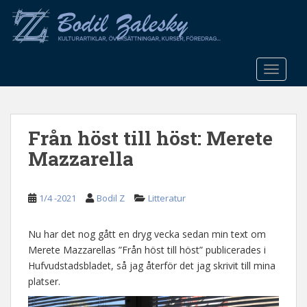
S
k
i
p
t
TOGGLE
o
m
a
Från höst till höst: Merete
i
n
Mazzarella
c
o
n
1/4 -2021
Bodil Z
Litteratur
t
e
Nu har det nog gått en dryg vecka sedan min text om
n
Merete Mazzarellas ”Från höst till höst” publicerades i
t
Hufvudstadsbladet, så jag återför det jag skrivit till mina
platser.