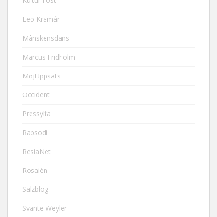
Kultur i öst
Leo Kramár
Månskensdans
Marcus Fridholm
MojUppsats
Occident
Pressylta
Rapsodi
ResiaNet
Rosaièn
Salzblog
Svante Weyler