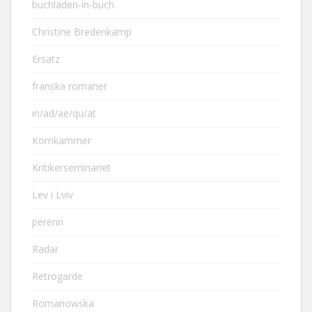
buchladen-in-buch
Christine Bredenkamp
Ersatz
franska romaner
in/ad/ae/qu/at
Kornkammer
Kritikerseminariet
Lev i Lviv
perenn
Radar
Retrogarde
Romanowska