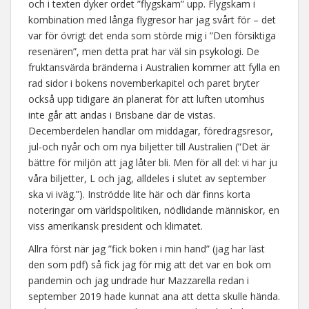
och i texten dyker ordet ”flygskam” upp. Flygskam i
kombination med långa flygresor har jag svårt för – det
var för övrigt det enda som störde mig i ”Den försiktiga
resenären”, men detta prat har väl sin psykologi. De
fruktansvärda bränderna i Australien kommer att fylla en
rad sidor i bokens novemberkapitel och paret bryter
också upp tidigare än planerat för att luften utomhus
inte går att andas i Brisbane där de vistas.
Decemberdelen handlar om middagar, föredragsresor,
jul-och nyår och om nya biljetter till Australien (”Det är
bättre för miljön att jag låter bli. Men för all del: vi har ju
våra biljetter, L och jag, alldeles i slutet av september
ska vi iväg.”). Inströdde lite här och där finns korta
noteringar om världspolitiken, nödlidande människor, en
viss amerikansk president och klimatet.
Allra först när jag ”fick boken i min hand” (jag har läst
den som pdf) så fick jag för mig att det var en bok om
pandemin och jag undrade hur Mazzarella redan i
september 2019 hade kunnat ana att detta skulle hända.