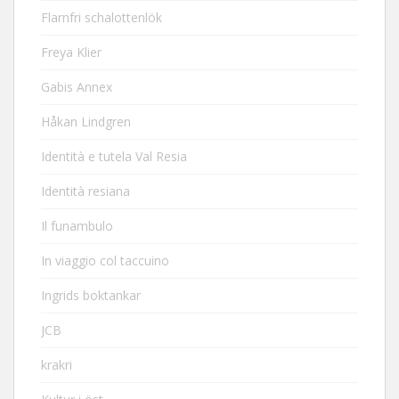
Flarnfri schalottenlök
Freya Klier
Gabis Annex
Håkan Lindgren
Identità e tutela Val Resia
Identità resiana
Il funambulo
In viaggio col taccuino
Ingrids boktankar
JCB
krakri