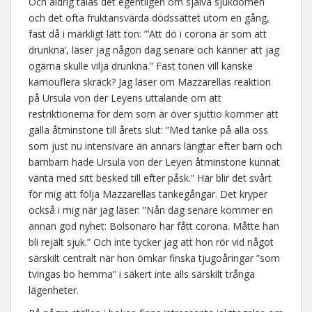
Och aldrig talas det egentligen om själva sjukdomen
och det ofta fruktansvärda dödssättet utom en gång,
fast då i märkligt lätt ton: ”’Att dö i corona är som att
drunkna’, läser jag någon dag senare och känner att jag
ogärna skulle vilja drunkna.” Fast tonen vill kanske
kamouflera skräck? Jag läser om Mazzarellas reaktion
på Ursula von der Leyens uttalande om att
restriktionerna för dem som är över sjuttio kommer att
gälla åtminstone till årets slut: ”Med tanke på alla oss
som just nu intensivare än annars längtar efter barn och
barnbarn hade Ursula von der Leyen åtminstone kunnat
vänta med sitt besked till efter påsk.” Här blir det svårt
för mig att följa Mazzarellas tankegångar. Det kryper
också i mig när jag läser: ”Nån dag senare kommer en
annan god nyhet: Bolsonaro har fått corona. Måtte han
bli rejält sjuk.” Och inte tycker jag att hon rör vid något
särskilt centralt när hon ömkar finska tjugoåringar ”som
tvingas bo hemma” i säkert inte alls särskilt trånga
lägenheter.