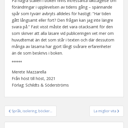
På några ställen i boken finns intressanta iakttagelse om
förändringar i upplevelsen av tidens gång – spännande
spår som tyvärr avbryts alldeles för hastigt: ”Har tiden
gått långsamt eller fort? Den frågan kan jag inte längre
svara på.” Fast visst måste det vara otacksamt för den
som skriver att alla läsare vid publiceringen vet mer om
huvudtemat än det som står i texten och där dessutom
många av läsarna har gjort långt svårare erfarenheter
än de som beskrivs i boken.
°°°°°°
Merete Mazzarella
Från höst till höst, 2021
Förlag: Schildts & Söderströms
Språk, isolering, böcker…
La miglior vita
Inläggsnavigering