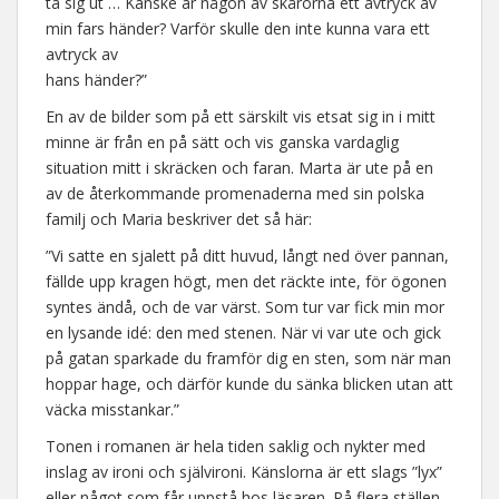
ta sig ut … Kanske är någon av skårorna ett avtryck av
min fars händer? Varför skulle den inte kunna vara ett
avtryck av
hans händer?”
En av de bilder som på ett särskilt vis etsat sig in i mitt
minne är från en på sätt och vis ganska vardaglig
situation mitt i skräcken och faran. Marta är ute på en
av de återkommande promenaderna med sin polska
familj och Maria beskriver det så här:
”Vi satte en sjalett på ditt huvud, långt ned över pannan,
fällde upp kragen högt, men det räckte inte, för ögonen
syntes ändå, och de var värst. Som tur var fick min mor
en lysande idé: den med stenen. När vi var ute och gick
på gatan sparkade du framför dig en sten, som när man
hoppar hage, och därför kunde du sänka blicken utan att
väcka misstankar.”
Tonen i romanen är hela tiden saklig och nykter med
inslag av ironi och självironi. Känslorna är ett slags ”lyx”
eller något som får uppstå hos läsaren. På flera ställen