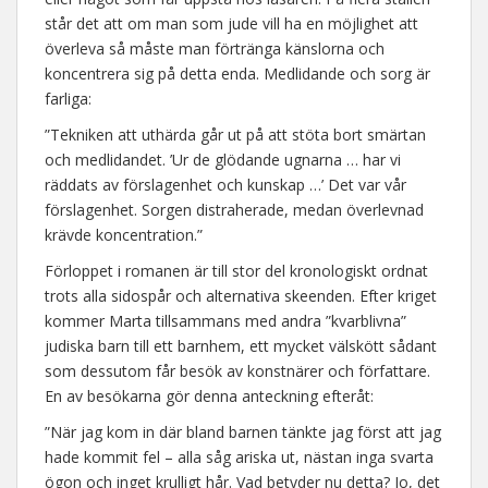
står det att om man som jude vill ha en möjlighet att
överleva så måste man förtränga känslorna och
koncentrera sig på detta enda. Medlidande och sorg är
farliga:
”Tekniken att uthärda går ut på att stöta bort smärtan
och medlidandet. ’Ur de glödande ugnarna … har vi
räddats av förslagenhet och kunskap …’ Det var vår
förslagenhet. Sorgen distraherade, medan överlevnad
krävde koncentration.”
Förloppet i romanen är till stor del kronologiskt ordnat
trots alla sidospår och alternativa skeenden. Efter kriget
kommer Marta tillsammans med andra ”kvarblivna”
judiska barn till ett barnhem, ett mycket välskött sådant
som dessutom får besök av konstnärer och författare.
En av besökarna gör denna anteckning efteråt:
”När jag kom in där bland barnen tänkte jag först att jag
hade kommit fel – alla såg ariska ut, nästan inga svarta
ögon och inget krulligt hår. Vad betyder nu detta? Jo, det