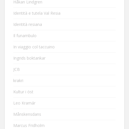
Håkan Lindgren
Identità e tutela Val Resia
Identità resiana
Il funambulo
In viaggio col taccuino
Ingrids boktankar
JCB
krakri
Kultur i öst
Leo Kramár
Månskensdans
Marcus Fridholm