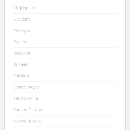
MojUppsats
Occident
Pressylta
Rapsodi
ResiaNet
Rosaièn
Salzblog
Svante Weyler
Tekstolomija
Världen Österut
viewpoint-east