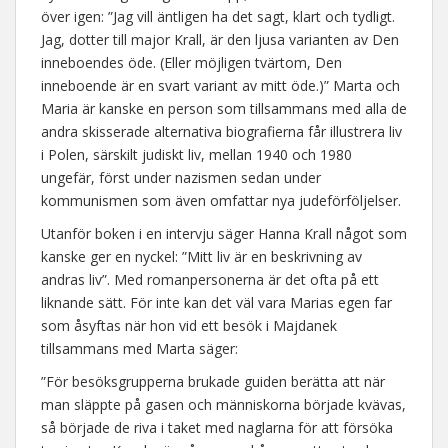
över igen: ”Jag vill äntligen ha det sagt, klart och tydligt.
Jag, dotter till major Krall, är den ljusa varianten av Den
inneboendes öde. (Eller möjligen tvärtom, Den
inneboende är en svart variant av mitt öde.)” Marta och
Maria är kanske en person som tillsammans med alla de
andra skisserade alternativa biografierna får illustrera liv
i Polen, särskilt judiskt liv, mellan 1940 och 1980
ungefär, först under nazismen sedan under
kommunismen som även omfattar nya judeförföljelser.
Utanför boken i en intervju säger Hanna Krall något som
kanske ger en nyckel: ”Mitt liv är en beskrivning av
andras liv”. Med romanpersonerna är det ofta på ett
liknande sätt. För inte kan det väl vara Marias egen far
som åsyftas när hon vid ett besök i Majdanek
tillsammans med Marta säger:
”För besöksgrupperna brukade guiden berätta att när
man släppte på gasen och människorna började kvävas,
så började de riva i taket med naglarna för att försöka