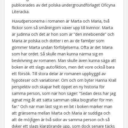
publicerades av det polska undergroundförlaget Oficyna
Literacka.
Huvudpersonerna i romanen är Marta och Maria, två
flickor som så småningom växer upp till kvinnor. Marta
är judinna och det är hon som är ”den inneboende” och
Maria är polska och dotter i en av de familjer som
gömmer Marta undan förföljelserna. Ofta är det Maria
som har ordet. Så skulle man kunna närma sig en
beskrivning av romanen. Man skulle även kunna säga att
boken är ett slags autofiktion, men det vore också bara
ett försök. Till stora delar är romanen uppbyggd av
hypoteser och variationer. Om och om byter Hanna Krall
perspektiv och skapar helt öppet en ny historia för
samma person, som när hon säger: ”Sedan dess har jag
ägnat mig åt att sätta samman olika biografier för min
far.” Och när man läst sig in en bit i boken märker man
att gränserna mellan Marta och Maria är suddiga och
att de möjligen är två sidor av samma person och så
dyker ett slags klargörande upp, som dock senare täcks