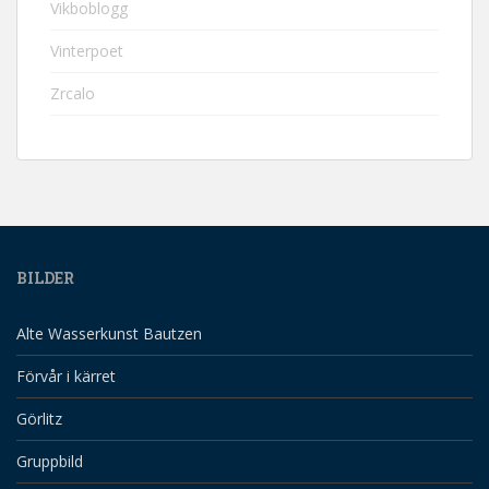
Vikboblogg
Vinterpoet
Zrcalo
BILDER
Alte Wasserkunst Bautzen
Förvår i kärret
Görlitz
Gruppbild