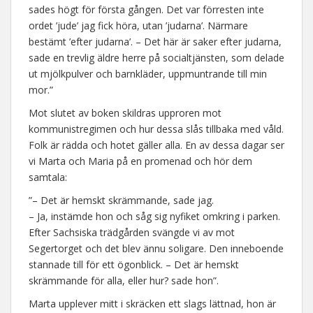
sades högt för första gången. Det var förresten inte
ordet ’jude’ jag fick höra, utan ’judarna’. Närmare
bestämt ’efter judarna’. – Det här är saker efter judarna,
sade en trevlig äldre herre på socialtjänsten, som delade
ut mjölkpulver och barnkläder, uppmuntrande till min
mor.”
Mot slutet av boken skildras upproren mot
kommunistregimen och hur dessa slås tillbaka med våld.
Folk är rädda och hotet gäller alla. En av dessa dagar ser
vi Marta och Maria på en promenad och hör dem
samtala:
”– Det är hemskt skrämmande, sade jag.
– Ja, instämde hon och såg sig nyfiket omkring i parken.
Efter Sachsiska trädgården svängde vi av mot
Segertorget och det blev ännu soligare. Den inneboende
stannade till för ett ögonblick. – Det är hemskt
skrämmande för alla, eller hur? sade hon”.
Marta upplever mitt i skräcken ett slags lättnad, hon är