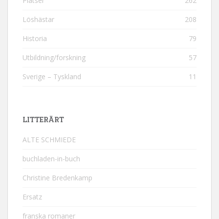
Platser
262
Löshästar
208
Historia
79
Utbildning/forskning
57
Sverige – Tyskland
11
LITTERÄRT
ALTE SCHMIEDE
buchladen-in-buch
Christine Bredenkamp
Ersatz
franska romaner