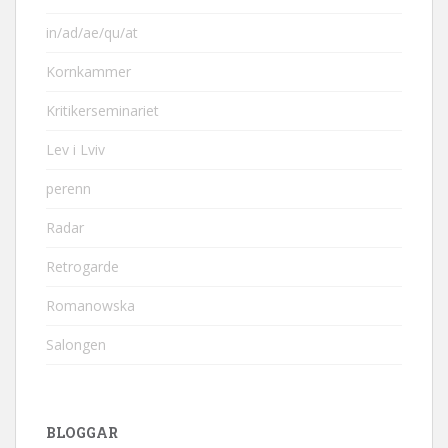
in/ad/ae/qu/at
Kornkammer
Kritikerseminariet
Lev i Lviv
perenn
Radar
Retrogarde
Romanowska
Salongen
BLOGGAR