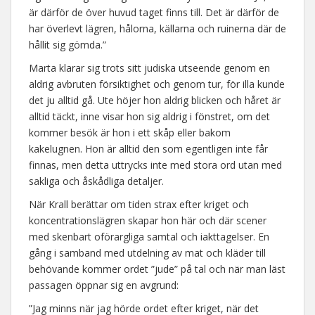
är därför de över huvud taget finns till. Det är därför de
har överlevt lägren, hålorna, källarna och ruinerna där de
hållit sig gömda.”
Marta klarar sig trots sitt judiska utseende genom en
aldrig avbruten försiktighet och genom tur, för illa kunde
det ju alltid gå. Ute höjer hon aldrig blicken och håret är
alltid täckt, inne visar hon sig aldrig i fönstret, om det
kommer besök är hon i ett skåp eller bakom
kakelugnen. Hon är alltid den som egentligen inte får
finnas, men detta uttrycks inte med stora ord utan med
sakliga och åskådliga detaljer.
När Krall berättar om tiden strax efter kriget och
koncentrationslägren skapar hon här och där scener
med skenbart oförargliga samtal och iakttagelser. En
gång i samband med utdelning av mat och kläder till
behövande kommer ordet ”jude” på tal och när man läst
passagen öppnar sig en avgrund:
”Jag minns när jag hörde ordet efter kriget, när det