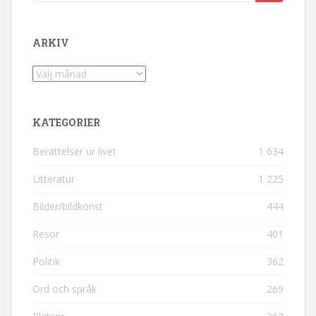
ARKIV
Arkiv
KATEGORIER
Berättelser ur livet
1 634
Litteratur
1 225
Bilder/bildkonst
444
Resor
401
Politik
362
Ord och språk
269