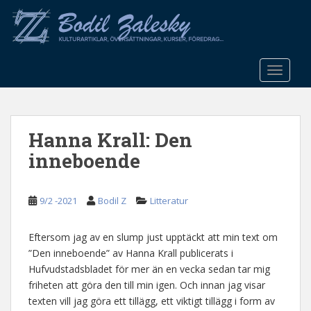
S
k
i
p
t
TOGGLE
o
m
a
Hanna Krall: Den
i
n
inneboende
c
o
n
9/2 -2021
Bodil Z
Litteratur
t
e
Eftersom jag av en slump just upptäckt att min text om
n
”Den inneboende” av Hanna Krall publicerats i
t
Hufvudstadsbladet för mer än en vecka sedan tar mig
friheten att göra den till min igen. Och innan jag visar
texten vill jag göra ett tillägg, ett viktigt tillägg i form av