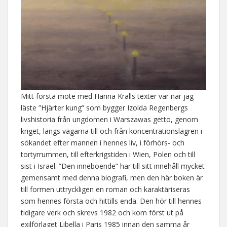
Mitt första möte med Hanna Kralls texter var när jag
läste ”Hjärter kung” som bygger Izolda Regenbergs
livshistoria från ungdomen i Warszawas getto, genom
kriget, längs vägarna till och från koncentrationslägren i
sökandet efter mannen i hennes liv, i förhörs- och
tortyrrummen, till efterkrigstiden i Wien, Polen och till
sist i Israel. ”Den inneboende” har till sitt innehåll mycket
gemensamt med denna biografi, men den här boken är
till formen uttryckligen en roman och karaktäriseras
som hennes första och hittills enda. Den hör till hennes
tidigare verk och skrevs 1982 och kom först ut på
exilförlaget Libella i Paris 1985 innan den samma år