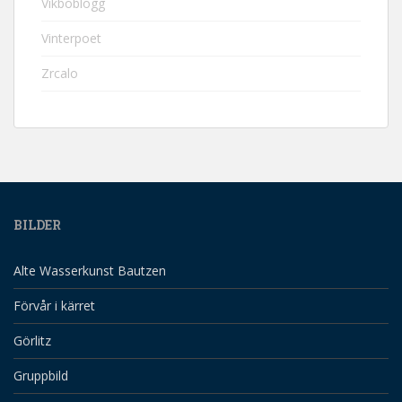
Vikboblogg
Vinterpoet
Zrcalo
BILDER
Alte Wasserkunst Bautzen
Förvår i kärret
Görlitz
Gruppbild