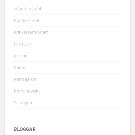
in/ad/ae/qu/at
Kornkammer
Kritikerseminariet
Lev i Lviv
perenn
Radar
Retrogarde
Romanowska
Salongen
BLOGGAR