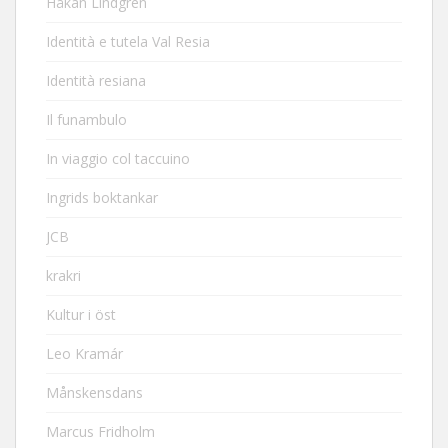
Håkan Lindgren
Identità e tutela Val Resia
Identità resiana
Il funambulo
In viaggio col taccuino
Ingrids boktankar
JCB
krakri
Kultur i öst
Leo Kramár
Månskensdans
Marcus Fridholm