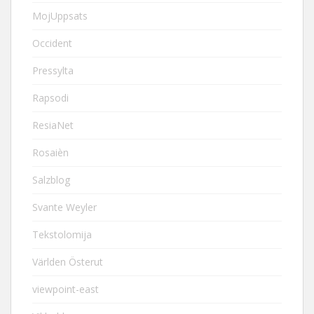
MojUppsats
Occident
Pressylta
Rapsodi
ResiaNet
Rosaièn
Salzblog
Svante Weyler
Tekstolomija
Världen Österut
viewpoint-east