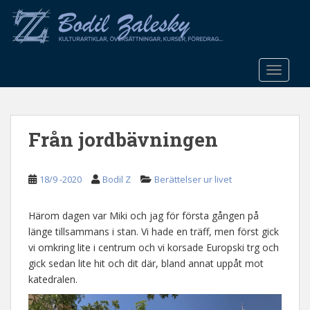
S
k
i
p
t
TOGGLE
o
m
a
Från jordbävningen
i
n
c
18/9 -2020
Bodil Z
Berättelser ur livet
o
n
t
Härom dagen var Miki och jag för första gången på
e
länge tillsammans i stan. Vi hade en träff, men först gick
n
vi omkring lite i centrum och vi korsade Europski trg och
t
gick sedan lite hit och dit där, bland annat uppåt mot
katedralen.