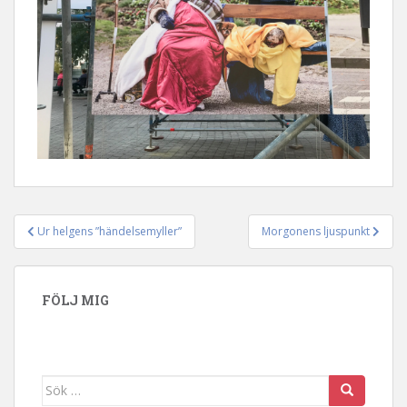
Ur helgens ”händelsemyller”
Morgonens ljuspunkt
Inläggsnavigering
FÖLJ MIG
Sök efter: