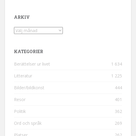
ARKIV
Arkiv
KATEGORIER
Berättelser ur livet
1 634
Litteratur
1 225
Bilder/bildkonst
444
Resor
401
Politik
362
Ord och språk
269
Platser
262