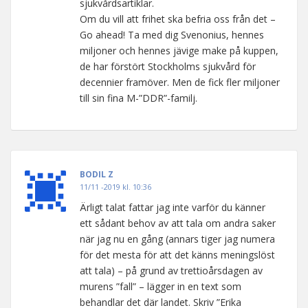
sjukvårdsartiklar.
Om du vill att frihet ska befria oss från det –
Go ahead! Ta med dig Svenonius, hennes
miljoner och hennes jävige make på kuppen,
de har förstört Stockholms sjukvård för
decennier framöver. Men de fick fler miljoner
till sin fina M-”DDR”-familj.
BODIL Z
11/11 -2019 kl. 10:36
Ärligt talat fattar jag inte varför du känner
ett sådant behov av att tala om andra saker
när jag nu en gång (annars tiger jag numera
för det mesta för att det känns meningslöst
att tala) – på grund av trettioårsdagen av
murens ”fall” – lägger in en text som
behandlar det där landet. Skriv ”Erika