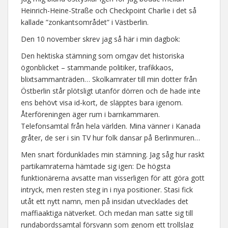
Heinrich-Heine-Straße och Checkpoint Charlie i det så
kallade ”zonkantsområdet” i Västberlin.
Den 10 november skrev jag så här i min dagbok:
Den hektiska stämning som omgav det historiska
ögonblicket – stammande politiker, trafikkaos,
blixtsammanträden… Skolkamrater till min dotter från
Östberlin står plötsligt utanför dörren och de hade inte
ens behövt visa id-kort, de släpptes bara igenom.
Återföreningen äger rum i barnkammaren.
Telefonsamtal från hela världen. Mina vänner i Kanada
gråter, de ser i sin TV hur folk dansar på Berlinmuren…
Men snart fördunklades min stämning. Jag såg hur raskt
partikamraterna hämtade sig igen: De högsta
funktionärerna avsatte man visserligen för att göra gott
intryck, men resten steg in i nya positioner. Stasi fick
utåt ett nytt namn, men på insidan utvecklades det
maffiaaktiga nätverket. Och medan man satte sig till
rundabordssamtal försvann som genom ett trollslag