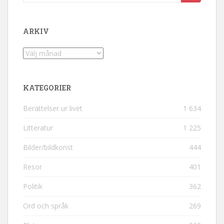
ARKIV
Arkiv
KATEGORIER
Berättelser ur livet
1 634
Litteratur
1 225
Bilder/bildkonst
444
Resor
401
Politik
362
Ord och språk
269