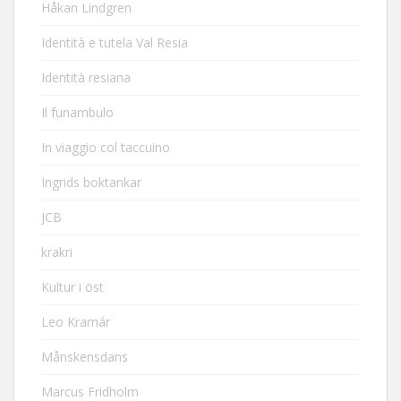
Håkan Lindgren
Identità e tutela Val Resia
Identità resiana
Il funambulo
In viaggio col taccuino
Ingrids boktankar
JCB
krakri
Kultur i öst
Leo Kramár
Månskensdans
Marcus Fridholm