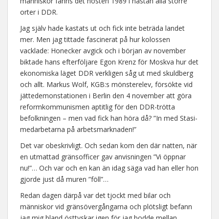
människor fanns det hösten 1989 i nästan alla större
orter i DDR.
Jag själv hade kastats ut och fick inte beträda landet
mer. Men jag tittade fascinerat på hur kolossen
vacklade: Honecker avgick och i början av november
biktade hans efterföljare Egon Krenz för Moskva hur det
ekonomiska läget DDR verkligen såg ut med skuldberg
och allt. Markus Wolf, KGB:s mönsterelev, försökte vid
jättedemonstationen i Berlin den 4 november att göra
reformkommunismen aptitlig för den DDR-trötta
befolkningen – men vad fick han höra då? ”In med Stasi-
medarbetarna på arbetsmarknaden!”
Det var obeskrivligt. Och sedan kom den där natten, när
en utmattad gränsofficer gav anvisningen ”Vi öppnar
nu!”… Och var och en kan än idag säga vad han eller hon
gjorde just då muren ”föll”…
Redan dagen därpå var det tjockt med bilar och
människor vid gränsövergångarna och plötsligt befann
jag mig bland östtyskar igen för jag bodde mellan