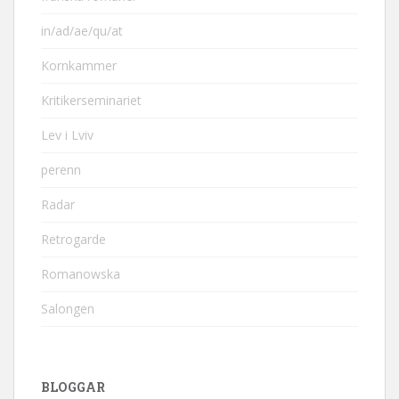
in/ad/ae/qu/at
Kornkammer
Kritikerseminariet
Lev i Lviv
perenn
Radar
Retrogarde
Romanowska
Salongen
BLOGGAR