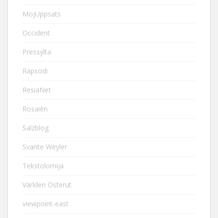
MojUppsats
Occident
Pressylta
Rapsodi
ResiaNet
Rosaièn
Salzblog
Svante Weyler
Tekstolomija
Världen Österut
viewpoint-east