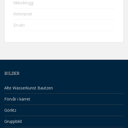
Vikboblogg
Vinterpoet
Zrcalo
BILDER
Alte Wasserkunst Bautzen
Förvår i kärret
Görlitz
Gruppbild