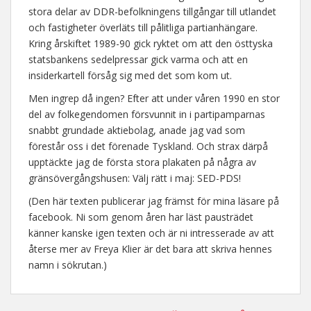
stora delar av DDR-befolkningens tillgångar till utlandet
och fastigheter överläts till pålitliga partianhängare.
Kring årskiftet 1989-90 gick ryktet om att den östtyska
statsbankens sedelpressar gick varma och att en
insiderkartell försåg sig med det som kom ut.
Men ingrep då ingen? Efter att under våren 1990 en stor
del av folkegendomen försvunnit in i partipamparnas
snabbt grundade aktiebolag, anade jag vad som
förestår oss i det förenade Tyskland. Och strax därpå
upptäckte jag de första stora plakaten på några av
gränsövergångshusen: Välj rätt i maj: SED-PDS!
(Den här texten publicerar jag främst för mina läsare på
facebook. Ni som genom åren har läst pausträdet
känner kanske igen texten och är ni intresserade av att
återse mer av Freya Klier är det bara att skriva hennes
namn i sökrutan.)