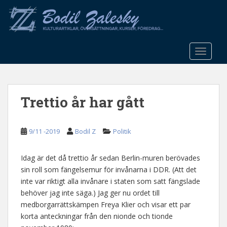
S
k
i
p
t
TOGGLE
o
m
a
Trettio år har gått
i
n
c
9/11 -2019
Bodil Z
Politik
o
n
t
Idag är det då trettio år sedan Berlin-muren berövades
e
sin roll som fängelsemur för invånarna i DDR. (Att det
n
inte var riktigt alla invånare i staten som satt fängslade
t
behöver jag inte säga.) Jag ger nu ordet till
medborgarrättskämpen Freya Klier och visar ett par
korta anteckningar från den nionde och tionde