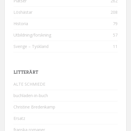
Platser
262
Löshästar
208
Historia
79
Utbildning/forskning
57
Sverige – Tyskland
11
LITTERÄRT
ALTE SCHMIEDE
buchladen-in-buch
Christine Bredenkamp
Ersatz
franska romaner