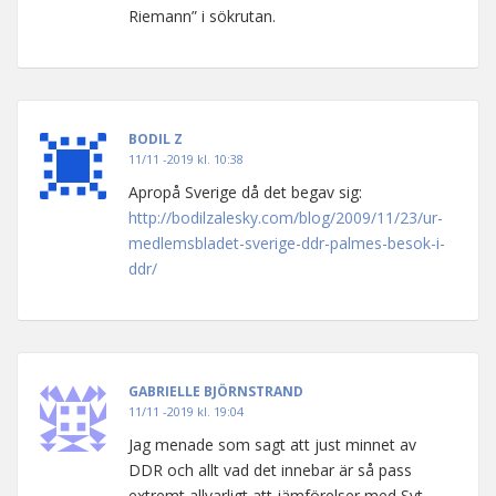
Riemann” i sökrutan.
BODIL Z
11/11 -2019 kl. 10:38
Apropå Sverige då det begav sig:
http://bodilzalesky.com/blog/2009/11/23/ur-
medlemsbladet-sverige-ddr-palmes-besok-i-
ddr/
GABRIELLE BJÖRNSTRAND
11/11 -2019 kl. 19:04
Jag menade som sagt att just minnet av
DDR och allt vad det innebar är så pass
extremt allvarligt att jämförelser med Svt