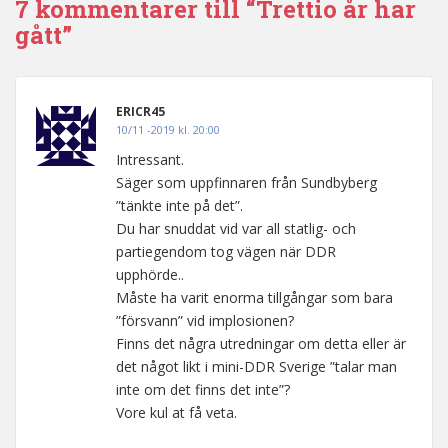
7 kommentarer till “Trettio år har
gått”
ERICR45
10/11 -2019 kl. 20:00
Intressant.
Säger som uppfinnaren från Sundbyberg
”tänkte inte på det”.
Du har snuddat vid var all statlig- och
partiegendom tog vägen när DDR
upphörde..
Måste ha varit enorma tillgångar som bara
”försvann” vid implosionen?
Finns det några utredningar om detta eller är
det något likt i mini-DDR Sverige ”talar man
inte om det finns det inte”?
Vore kul at få veta.