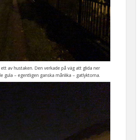
 ett av hustaken. Den verkade på väg att glida ner
e gula – egentligen ganska månlika – gatlyktorna.