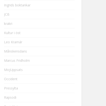
Ingrids boktankar
JCB
krakri
Kultur i öst
Leo Kramár
Månskensdans
Marcus Fridholm
MojUppsats
Occident
Pressylta
Rapsodi