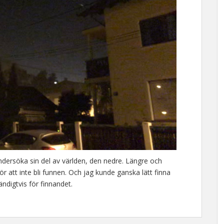
ndersöka sin del av världen, den nedre. Längre och
r att inte bli funnen. Och jag kunde ganska lätt finna
ändigtvis för finnandet.