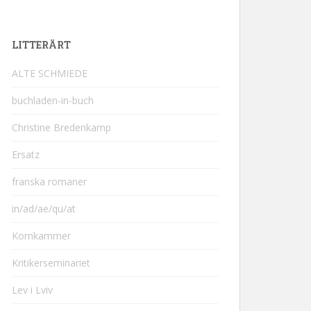
LITTERÄRT
ALTE SCHMIEDE
buchladen-in-buch
Christine Bredenkamp
Ersatz
franska romaner
in/ad/ae/qu/at
Kornkammer
Kritikerseminariet
Lev i Lviv