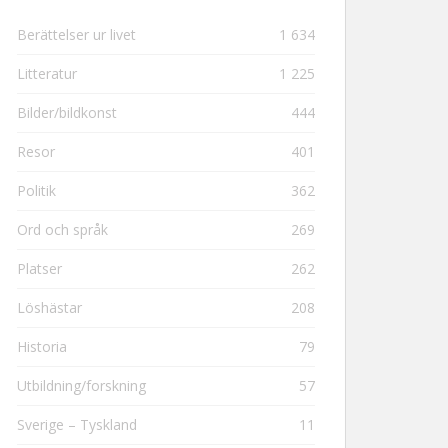
Berättelser ur livet
1 634
Litteratur
1 225
Bilder/bildkonst
444
Resor
401
Politik
362
Ord och språk
269
Platser
262
Löshästar
208
Historia
79
Utbildning/forskning
57
Sverige – Tyskland
11