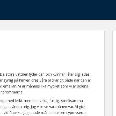
 stora vattnen lyder den och kvinnan låter sig ledas
 synlig på himlen dras våra blickar dit både när den är
där emellan. Vi är månens lika mycket som vi är solens
akendrömmarna.
runda med Miki, men den veka, fuktigt smeksamma
ig att ändra mig. Jag ville se var månen var. Vi gick
den vid Rapska. Jag anade månen bakom cypresserna,