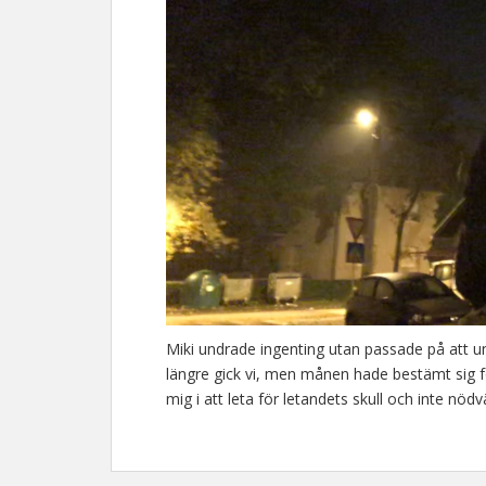
Miki undrade ingenting utan passade på att u
längre gick vi, men månen hade bestämt sig fö
mig i att leta för letandets skull och inte nödv