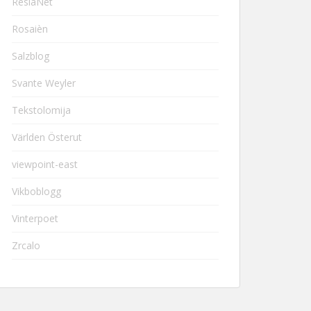
ResiaNet
Rosaièn
Salzblog
Svante Weyler
Tekstolomija
Världen Österut
viewpoint-east
Vikboblogg
Vinterpoet
Zrcalo