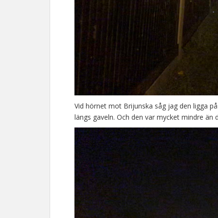
Vid hörnet mot Brijunska såg jag den ligga på
längs gaveln. Och den var mycket mindre än d