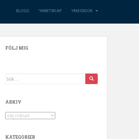
BLOGG
”ARBETSRUM”
YRKESSIDOR
FÖLJ MIG
Sök efter:
ARKIV
Arkiv
KATEGORIER