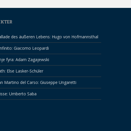
IKTER
allade des äußeren Lebens: Hugo von Hofmannsthal
infinito: Giacomo Leopardi
nje fyra: Adam Zagajewski
th: Else Lasker-Schüler
n Martino del Carso: Giuseppe Ungaretti
isse: Umberto Saba