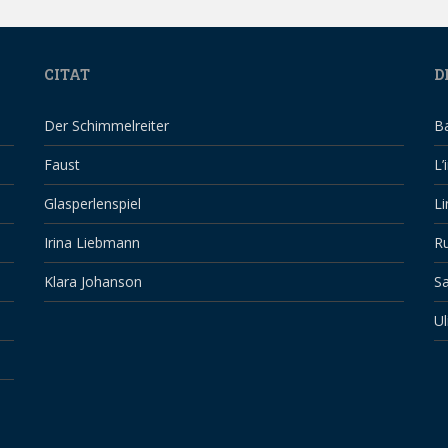
CITAT
D
Der Schimmelreiter
B
Faust
L’
Glasperlenspiel
Li
Irina Liebmann
Ru
Klara Johanson
Sa
Ul