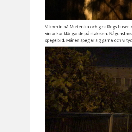
Vi kom in på Murterska och gick längs husen
vinrankor klängande på staketen. Någonstans 
spegelbild. Månen speglar sig gärna och vi tyc