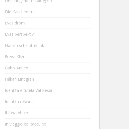
Den långsamma bloggen
Die Kaschemme
Evas dröm
Evas perspektiv
Flarnfri schalottenlök
Freya Klier
Gabis Annex
Håkan Lindgren
Identità e tutela Val Resia
Identità resiana
Il funambulo
In viaggio col taccuino