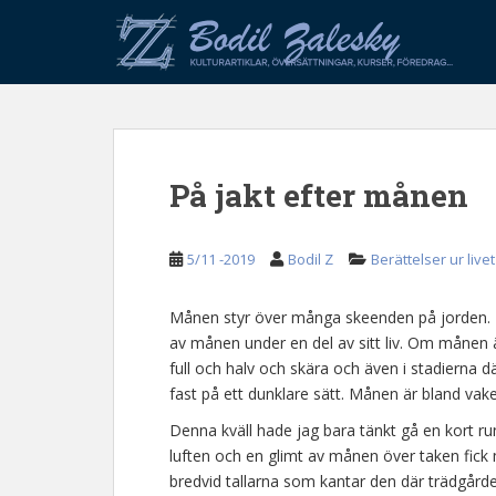
S
k
i
p
t
o
m
På jakt efter månen
a
i
n
5/11 -2019
Bodil Z
Berättelser ur livet
c
o
n
Månen styr över många skeenden på jorden. De
t
av månen under en del av sitt liv. Om månen är
e
full och halv och skära och även i stadierna 
n
fast på ett dunklare sätt. Månen är bland v
t
Denna kväll hade jag bara tänkt gå en kort 
luften och en glimt av månen över taken fick m
bredvid tallarna som kantar den där trädgår