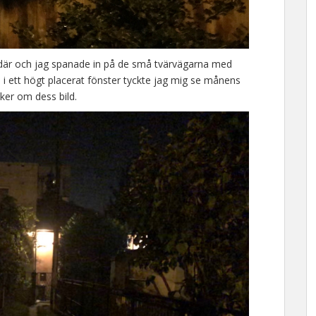
 där och jag spanade in på de små tvärvägarna med
i ett högt placerat fönster tyckte jag mig se månens
ker om dess bild.