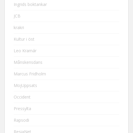
Ingrids boktankar
JCB
krakri
Kultur i öst
Leo Kramár
Månskensdans
Marcus Fridholm
MojUppsats
Occident
Pressylta
Rapsodi
ResiaNet