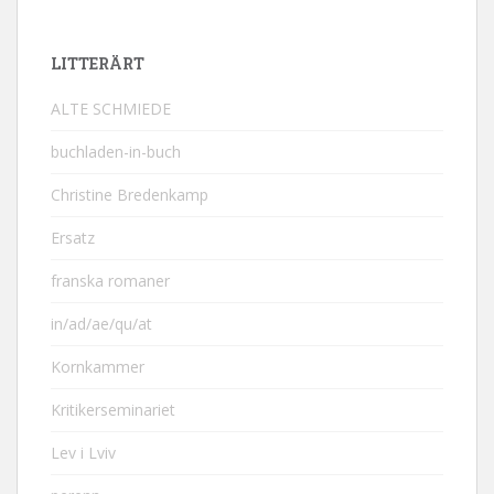
LITTERÄRT
ALTE SCHMIEDE
buchladen-in-buch
Christine Bredenkamp
Ersatz
franska romaner
in/ad/ae/qu/at
Kornkammer
Kritikerseminariet
Lev i Lviv