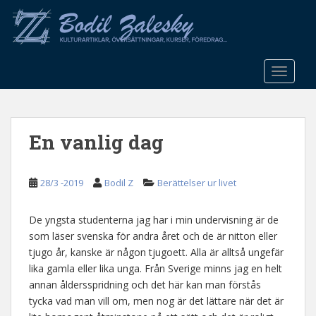
S
k
i
p
t
TOGGLE
o
m
a
En vanlig dag
i
n
c
28/3 -2019
Bodil Z
Berättelser ur livet
o
n
t
De yngsta studenterna jag har i min undervisning är de
e
som läser svenska för andra året och de är nitton eller
n
tjugo år, kanske är någon tjugoett. Alla är alltså ungefär
t
lika gamla eller lika unga. Från Sverige minns jag en helt
annan åldersspridning och det här kan man förstås
tycka vad man vill om, men nog är det lättare när det är