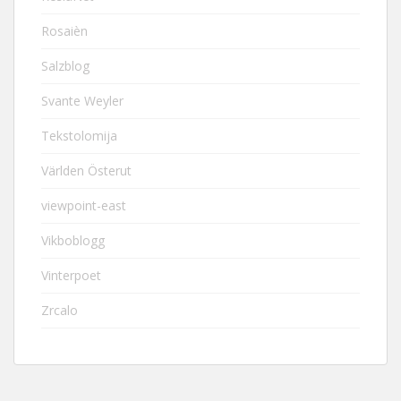
Rosaièn
Salzblog
Svante Weyler
Tekstolomija
Världen Österut
viewpoint-east
Vikboblogg
Vinterpoet
Zrcalo