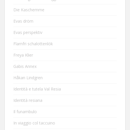
Die Kaschemme
Evas dröm
Evas perspektiv
Flarnfri schalottenlök
Freya Klier
Gabis Annex
Håkan Lindgren
Identità e tutela Val Resia
Identità resiana
Il funambulo
In viaggio col taccuino