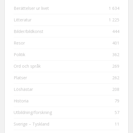
Berättelser ur livet
1 634
Litteratur
1 225
Bilder/bildkonst
444
Resor
401
Politik
362
Ord och språk
269
Platser
262
Löshästar
208
Historia
79
Utbildning/forskning
57
Sverige – Tyskland
11