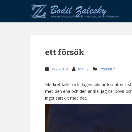
S
k
i
p
t
o
m
ett försök
a
i
n
10/2 -2019
Bodil Z
Litteratur
c
o
n
Mörkret faller och dagen räknar förnattens stj
t
med den ena och den andra. Jag har sovit oc
e
inget särskilt med det.
n
t