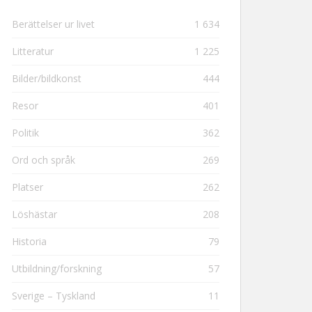
Berättelser ur livet
1 634
Litteratur
1 225
Bilder/bildkonst
444
Resor
401
Politik
362
Ord och språk
269
Platser
262
Löshästar
208
Historia
79
Utbildning/forskning
57
Sverige – Tyskland
11