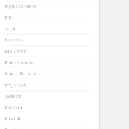
Ingrids boktankar
JCB
krakri
Kultur i öst
Leo Kramár
Månskensdans
Marcus Fridholm
MojUppsats
Occident
Pressylta
Rapsodi