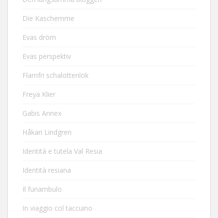
Die Kaschemme
Evas dröm
Evas perspektiv
Flarnfri schalottenlök
Freya Klier
Gabis Annex
Håkan Lindgren
Identità e tutela Val Resia
Identità resiana
Il funambulo
In viaggio col taccuino