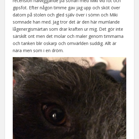
recension halvliggande på soffan med Miki vid fot och
gipsfot. Efter någon timme gav jag upp och sköt över
datorn på stolen och gled själv över i sömn och Miki
somnade han med. Jag tror det är den här mumlande
lågenergismärtan som drar kraften ur mig. Det gör inte
särskilt ont men det molar och maler genom timmarna
och tanken blir oskarp och omvärlden suddig. Allt är
nära men som i en dröm.