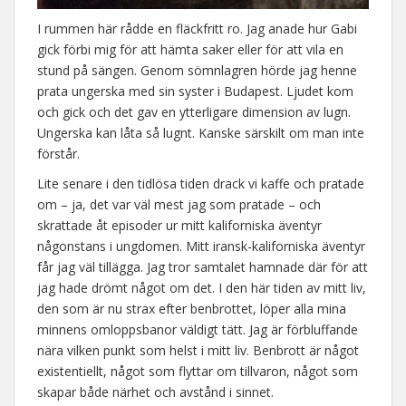
I rummen här rådde en fläckfritt ro. Jag anade hur Gabi
gick förbi mig för att hämta saker eller för att vila en
stund på sängen. Genom sömnlagren hörde jag henne
prata ungerska med sin syster i Budapest. Ljudet kom
och gick och det gav en ytterligare dimension av lugn.
Ungerska kan låta så lugnt. Kanske särskilt om man inte
förstår.
Lite senare i den tidlösa tiden drack vi kaffe och pratade
om – ja, det var väl mest jag som pratade – och
skrattade åt episoder ur mitt kaliforniska äventyr
någonstans i ungdomen. Mitt iransk-kaliforniska äventyr
får jag väl tillägga. Jag tror samtalet hamnade där för att
jag hade drömt något om det. I den här tiden av mitt liv,
den som är nu strax efter benbrottet, löper alla mina
minnens omloppsbanor väldigt tätt. Jag är förbluffande
nära vilken punkt som helst i mitt liv. Benbrott är något
existentiellt, något som flyttar om tillvaron, något som
skapar både närhet och avstånd i sinnet.