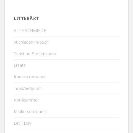
LITTERÄRT
ALTE SCHMIEDE
buchladen-in-buch
Christine Bredenkamp
Ersatz
franska romaner
in/ad/ae/qu/at
Kornkammer
Kritikerseminariet
Lev i Lviv