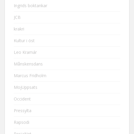
Ingrids boktankar
JCB
krakri
Kultur i öst
Leo Kramár
Månskensdans
Marcus Fridholm
MojUppsats
Occident
Pressylta
Rapsodi
ResiaNet