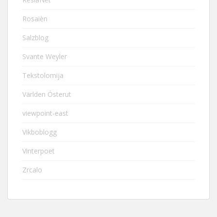
Rosaièn
Salzblog
Svante Weyler
Tekstolomija
Världen Österut
viewpoint-east
Vikboblogg
Vinterpoet
Zrcalo