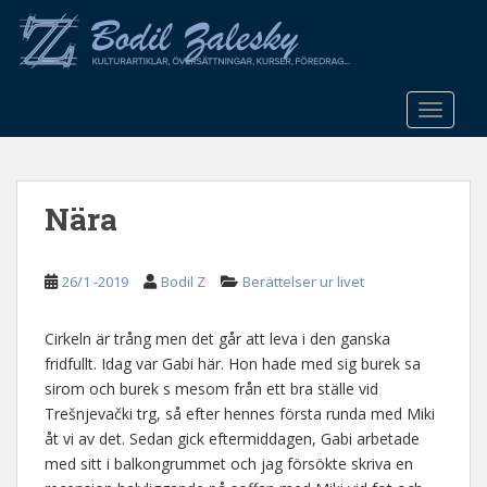
S
k
i
p
t
TOGGLE
o
m
a
Nära
i
n
c
26/1 -2019
Bodil Z
Berättelser ur livet
o
n
t
Cirkeln är trång men det går att leva i den ganska
e
fridfullt. Idag var Gabi här. Hon hade med sig burek sa
n
sirom och burek s mesom från ett bra ställe vid
t
Trešnjevački trg, så efter hennes första runda med Miki
åt vi av det. Sedan gick eftermiddagen, Gabi arbetade
med sitt i balkongrummet och jag försökte skriva en