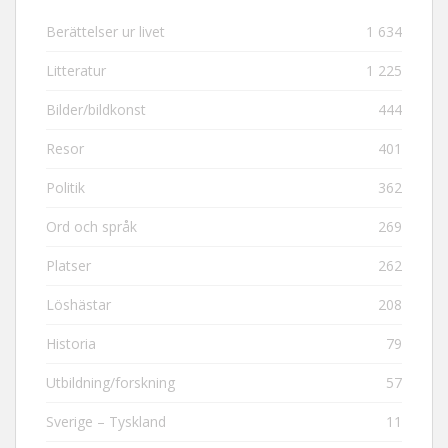
Berättelser ur livet
1 634
Litteratur
1 225
Bilder/bildkonst
444
Resor
401
Politik
362
Ord och språk
269
Platser
262
Löshästar
208
Historia
79
Utbildning/forskning
57
Sverige – Tyskland
11