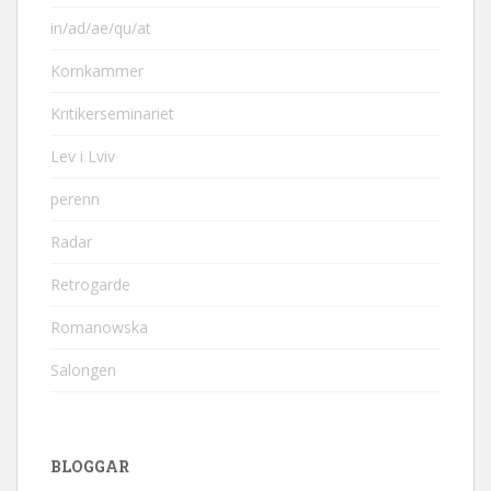
in/ad/ae/qu/at
Kornkammer
Kritikerseminariet
Lev i Lviv
perenn
Radar
Retrogarde
Romanowska
Salongen
BLOGGAR