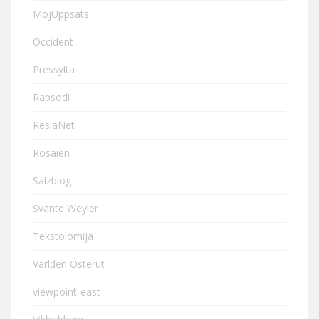
MojUppsats
Occident
Pressylta
Rapsodi
ResiaNet
Rosaièn
Salzblog
Svante Weyler
Tekstolomija
Världen Österut
viewpoint-east