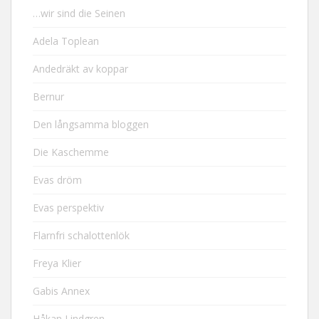
…wir sind die Seinen
Adela Toplean
Andedräkt av koppar
Bernur
Den långsamma bloggen
Die Kaschemme
Evas dröm
Evas perspektiv
Flarnfri schalottenlök
Freya Klier
Gabis Annex
Håkan Lindgren