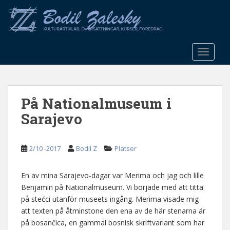
S
k
i
p
t
TOGGLE
o
m
a
På Nationalmuseum i
i
n
Sarajevo
c
o
n
2/10 -2017
Bodil Z
Platser
t
e
En av mina Sarajevo-dagar var Merima och jag och lille
n
Benjamin på Nationalmuseum. Vi började med att titta
t
på stećci utanför museets ingång. Merima visade mig
att texten på åtminstone den ena av de här stenarna är
på bosančica, en gammal bosnisk skriftvariant som har