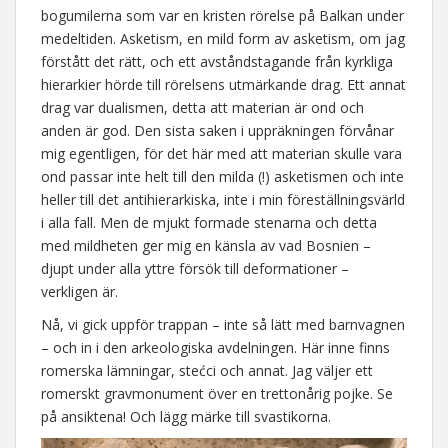
bogumilerna som var en kristen rörelse på Balkan under
medeltiden. Asketism, en mild form av asketism, om jag
förstått det rätt, och ett avståndstagande från kyrkliga
hierarkier hörde till rörelsens utmärkande drag. Ett annat
drag var dualismen, detta att materian är ond och
anden är god. Den sista saken i uppräkningen förvånar
mig egentligen, för det här med att materian skulle vara
ond passar inte helt till den milda (!) asketismen och inte
heller till det antihierarkiska, inte i min föreställningsvärld
i alla fall. Men de mjukt formade stenarna och detta
med mildheten ger mig en känsla av vad Bosnien –
djupt under alla yttre försök till deformationer –
verkligen är.
Nå, vi gick uppför trappan – inte så lätt med barnvagnen
– och in i den arkeologiska avdelningen. Här inne finns
romerska lämningar, stećci och annat. Jag väljer ett
romerskt gravmonument över en trettonårig pojke. Se
på ansiktena! Och lägg märke till svastikorna.