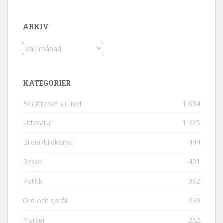
ARKIV
Arkiv
KATEGORIER
Berättelser ur livet
1 634
Litteratur
1 225
Bilder/bildkonst
444
Resor
401
Politik
362
Ord och språk
269
Platser
262