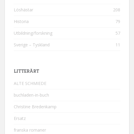
Löshästar
208
Historia
79
Utbildning/forskning
57
Sverige – Tyskland
11
LITTERÄRT
ALTE SCHMIEDE
buchladen-in-buch
Christine Bredenkamp
Ersatz
franska romaner