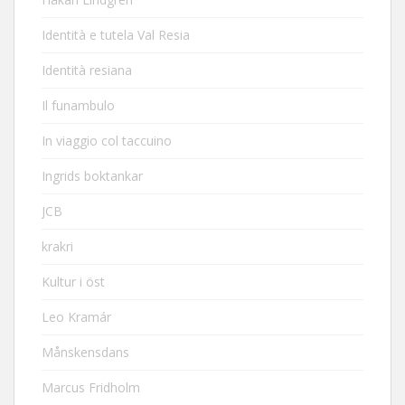
Identità e tutela Val Resia
Identità resiana
Il funambulo
In viaggio col taccuino
Ingrids boktankar
JCB
krakri
Kultur i öst
Leo Kramár
Månskensdans
Marcus Fridholm