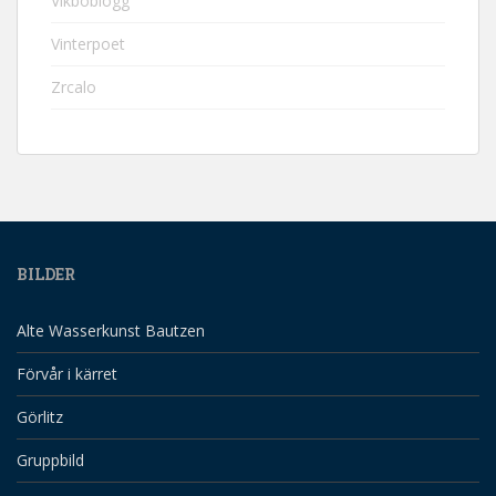
Vikboblogg
Vinterpoet
Zrcalo
BILDER
Alte Wasserkunst Bautzen
Förvår i kärret
Görlitz
Gruppbild