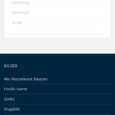
Vikboblogg
Vinterpoet
Zrcalo
BILDER
Alte Wasserkunst Bautzen
Förvår i kärret
Görlitz
Gruppbild