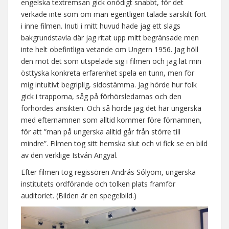
engelska textremsan gick onödigt snabbt, för det
verkade inte som om man egentligen talade särskilt fort
i inne filmen. Inuti i mitt huvud hade jag ett slags
bakgrundstavla där jag ritat upp mitt begränsade men
inte helt obefintliga vetande om Ungern 1956. Jag höll
den mot det som utspelade sig i filmen och jag lät min
östtyska konkreta erfarenhet spela en tunn, men för
mig intuitivt begriplig, sidostämma. Jag hörde hur folk
gick i trapporna, såg på förhörsledarnas och den
förhördes ansikten. Och så hörde jag det här ungerska
med efternamnen som alltid kommer före förnamnen,
för att ”man på ungerska alltid går från större till
mindre”. Filmen tog sitt hemska slut och vi fick se en bild
av den verklige István Angyal.
Efter filmen tog regissören András Sólyom, ungerska
institutets ordförande och tolken plats framför
auditoriet. (Bilden är en spegelbild.)