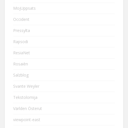
MojUppsats
Occident
Pressylta
Rapsodi
ResiaNet
Rosaièn
Salzblog
Svante Weyler
Tekstolomija
Världen Österut
viewpoint-east