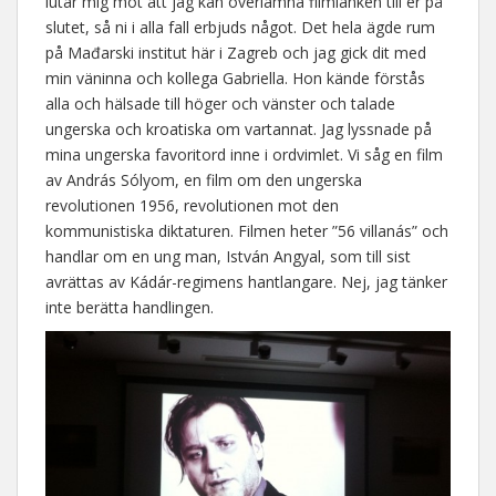
lutar mig mot att jag kan överlämna filmlänken till er på
slutet, så ni i alla fall erbjuds något. Det hela ägde rum
på Mađarski institut här i Zagreb och jag gick dit med
min väninna och kollega Gabriella. Hon kände förstås
alla och hälsade till höger och vänster och talade
ungerska och kroatiska om vartannat. Jag lyssnade på
mina ungerska favoritord inne i ordvimlet. Vi såg en film
av András Sólyom, en film om den ungerska
revolutionen 1956, revolutionen mot den
kommunistiska diktaturen. Filmen heter ”56 villanás” och
handlar om en ung man, István Angyal, som till sist
avrättas av Kádár-regimens hantlangare. Nej, jag tänker
inte berätta handlingen.