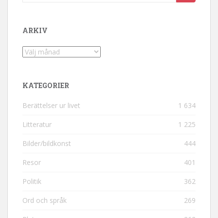
ARKIV
Arkiv
KATEGORIER
Berättelser ur livet
1 634
Litteratur
1 225
Bilder/bildkonst
444
Resor
401
Politik
362
Ord och språk
269