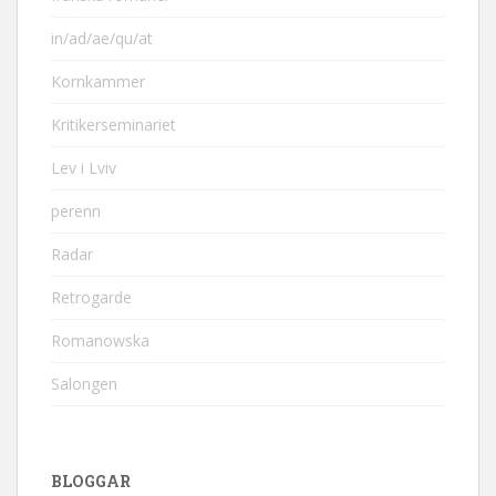
in/ad/ae/qu/at
Kornkammer
Kritikerseminariet
Lev i Lviv
perenn
Radar
Retrogarde
Romanowska
Salongen
BLOGGAR