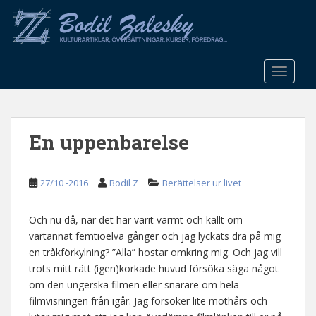
S
k
i
p
t
TOGGLE
o
m
a
En uppenbarelse
i
n
c
27/10 -2016
Bodil Z
Berättelser ur livet
o
n
t
Och nu då, när det har varit varmt och kallt om
e
vartannat femtioelva gånger och jag lyckats dra på mig
n
en tråkförkylning? ”Alla” hostar omkring mig. Och jag vill
t
trots mitt rätt (igen)korkade huvud försöka säga något
om den ungerska filmen eller snarare om hela
filmvisningen från igår. Jag försöker lite mothårs och