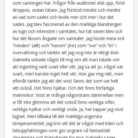
som sanningen har. Frågor från auditoriet dök upp, först
droppvis, sedan tätare. Jag förstod mindre och mindre
av vad som sades och levde mer och mer i hur det
sades. Jag blev fascinerad av den märkliga blandningen
av lugn och intensitet i samtalet, hur tät väven blev och
hur det liksom ångade om samtalet. Jag hörde mina ord
”minden” (allt) och ”harom” (tre) som ”sve” och ”tri” i
översättning och tänkte att jag nog inte är riktigt klok.
Gabriella viskade något till mig om att man talade om
att ingenting varit svart eller vitt. Jag sa att jo, något var
svart, men kanske inget helt vitt. Hon gav mig rätt, men
efteråt tänkte jag att det visst fanns det som var helt
vitt också. Det finns hjältar. Och det finns förfärliga
människor. Visst är många någonstans däremellan men
vi får inte glömma att det också finns verkliga offer,
verkliga hjältar och verkligt onda. Ja, här tappar jag visst
lugnet. Men tillbaka till det märkliga ungerska
temperamentet: Jag tror att det är något med tiden och
tidsuppfattningen som gör ungrare så fantastiskt
obegripliga och förtrollande för mig. Gabriella säger