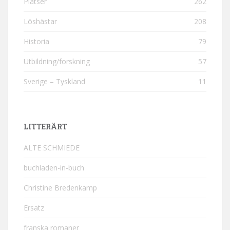
Platser
262
Löshästar
208
Historia
79
Utbildning/forskning
57
Sverige – Tyskland
11
LITTERÄRT
ALTE SCHMIEDE
buchladen-in-buch
Christine Bredenkamp
Ersatz
franska romaner