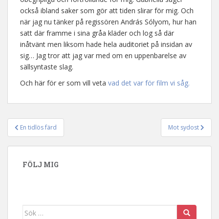
också ibland saker som gör att tiden slirar för mig. Och
när jag nu tänker på regissören András Sólyom, hur han
satt där framme i sina gråa kläder och log så där
inåtvänt men liksom hade hela auditoriet på insidan av
sig… Jag tror att jag var med om en uppenbarelse av
sällsyntaste slag.
Och här för er som vill veta
vad det var för film vi såg.
En tidlös färd
Mot sydost
Inläggsnavigering
FÖLJ MIG
Sök efter: