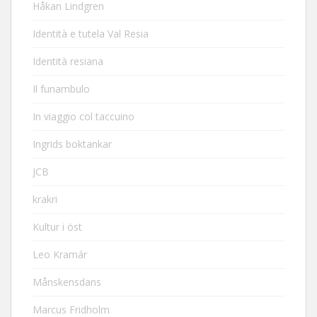
Håkan Lindgren
Identità e tutela Val Resia
Identità resiana
Il funambulo
In viaggio col taccuino
Ingrids boktankar
JCB
krakri
Kultur i öst
Leo Kramár
Månskensdans
Marcus Fridholm