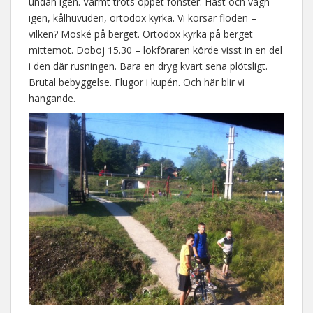
undan igen. Varmt trots öppet fönster. Häst och vagn
igen, kålhuvuden, ortodox kyrka. Vi korsar floden –
vilken? Moské på berget. Ortodox kyrka på berget
mittemot. Doboj 15.30 – lokföraren körde visst in en del
i den där rusningen. Bara en dryg kvart sena plötsligt.
Brutal bebyggelse. Flugor i kupén. Och här blir vi
hängande.