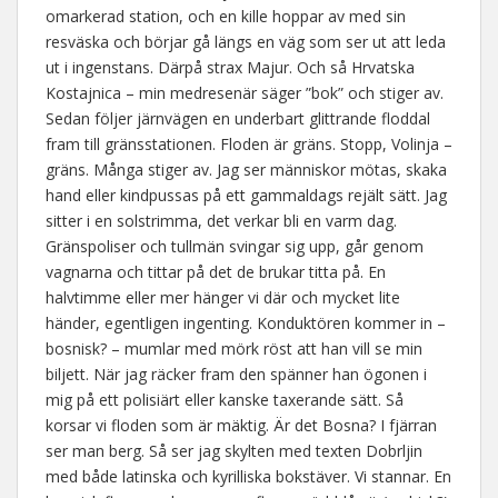
omarkerad station, och en kille hoppar av med sin
resväska och börjar gå längs en väg som ser ut att leda
ut i ingenstans. Därpå strax Majur. Och så Hrvatska
Kostajnica – min medresenär säger ”bok” och stiger av.
Sedan följer järnvägen en underbart glittrande floddal
fram till gränsstationen. Floden är gräns. Stopp, Volinja –
gräns. Många stiger av. Jag ser människor mötas, skaka
hand eller kindpussas på ett gammaldags rejält sätt. Jag
sitter i en solstrimma, det verkar bli en varm dag.
Gränspoliser och tullmän svingar sig upp, går genom
vagnarna och tittar på det de brukar titta på. En
halvtimme eller mer hänger vi där och mycket lite
händer, egentligen ingenting. Konduktören kommer in –
bosnisk? – mumlar med mörk röst att han vill se min
biljett. När jag räcker fram den spänner han ögonen i
mig på ett polisiärt eller kanske taxerande sätt. Så
korsar vi floden som är mäktig. Är det Bosna? I fjärran
ser man berg. Så ser jag skylten med texten Dobrljin
med både latinska och kyrilliska bokstäver. Vi stannar. En