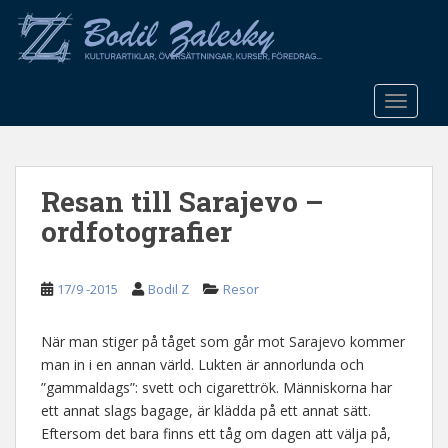
S
k
i
p
t
TOGGLE
o
m
a
Resan till Sarajevo –
i
n
ordfotografier
c
o
n
17/9 -2015
Bodil Z
Resor
t
e
När man stiger på tåget som går mot Sarajevo kommer
n
man in i en annan värld. Lukten är annorlunda och
t
”gammaldags”: svett och cigarettrök. Människorna har
ett annat slags bagage, är klädda på ett annat sätt.
Eftersom det bara finns ett tåg om dagen att välja på,