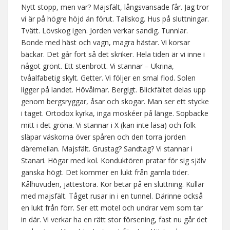
Nytt stopp, men var? Majsfält, långsvansade får. Jag tror
vi är på högre höjd än förut. Tallskog. Hus på sluttningar.
Tvätt. Lövskog igen. Jorden verkar sandig. Tunnlar.
Bonde med häst och vagn, magra hästar. Vi korsar
bäckar. Det går fort så det skriker. Hela tiden är vi inne i
något grönt. Ett stenbrott. Vi stannar – Ukrina,
tvåalfabetig skylt. Getter. Vi följer en smal flod. Solen
ligger på landet. Hövålmar. Bergigt. Blickfältet delas upp
genom bergsryggar, åsar och skogar. Man ser ett stycke
i taget. Ortodox kyrka, inga moskéer på länge. Sopbacke
mitt i det gröna. Vi stannar i X (kan inte läsa) och folk
släpar väskorna över spåren och den torra jorden
däremellan. Majsfält. Grustag? Sandtag? Vi stannar i
Stanari. Högar med kol. Konduktören pratar för sig själv
ganska högt. Det kommer en lukt från gamla tider.
Kålhuvuden, jättestora. Kor betar på en sluttning. Kullar
med majsfält. Tåget rusar in i en tunnel. Därinne också
en lukt från förr. Ser ett motel och undrar vem som tar
in där. Vi verkar ha en rätt stor försening, fast nu går det