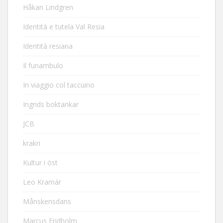
Håkan Lindgren
Identità e tutela Val Resia
Identità resiana
Il funambulo
In viaggio col taccuino
Ingrids boktankar
JCB
krakri
Kultur i öst
Leo Kramár
Månskensdans
Marcus Fridholm