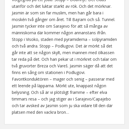
utanför och det luktar starkt av rök. Och det mörknar.
Jasmin är som sin far muslim, men han går bara i
moskén två gånger om året. Till Bajram och så. Tunnel.
Jasmin tycker inte om Sarajevo för att så många av
människorna där kommer någon annanstans ifrån.
Stopp i Visoko, staden med pyramiderna – solpyramiden
och två andra. Stopp – Podlugovi. Det är mörkt så det
går inte att se någon skylt, men mannen med ölkassen
tar reda på det. Och han pekar ut i mörkret och talar om
två gruvorter Breza och Vareš. Jasmin säger då att det
finns en sång om stationen i Podlugovi.
Favoritkonduktören – mager och senig – passerar med
ett leende på läpparna. Mörkt ute, knappast någon
belysning. Och så är vi plötsligt framme – efter elva
timmars resa – och jag stiger av i Sarajevo/Capajebo
och tar avsked av Jasmin som ju ska vidare till den där
platsen med den vackra bron…