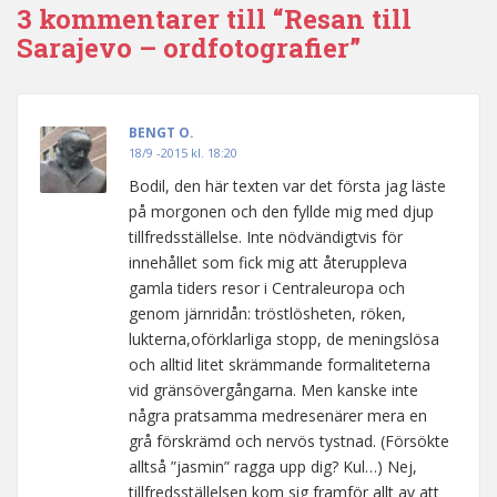
3 kommentarer till “Resan till
Sarajevo – ordfotografier”
BENGT O.
18/9 -2015 kl. 18:20
Bodil, den här texten var det första jag läste
på morgonen och den fyllde mig med djup
tillfredsställelse. Inte nödvändigtvis för
innehållet som fick mig att återuppleva
gamla tiders resor i Centraleuropa och
genom järnridån: tröstlösheten, röken,
lukterna,oförklarliga stopp, de meningslösa
och alltid litet skrämmande formaliteterna
vid gränsövergångarna. Men kanske inte
några pratsamma medresenärer mera en
grå förskrämd och nervös tystnad. (Försökte
alltså ”jasmin” ragga upp dig? Kul…) Nej,
tillfredsställelsen kom sig framför allt av att