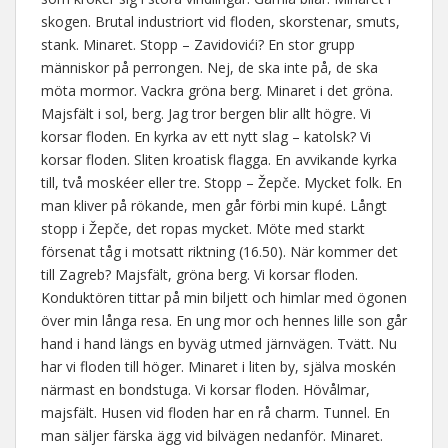
skogen. Brutal industriort vid floden, skorstenar, smuts,
stank. Minaret. Stopp – Zavidovići? En stor grupp
människor på perrongen. Nej, de ska inte på, de ska
möta mormor. Vackra gröna berg. Minaret i det gröna.
Majsfält i sol, berg. Jag tror bergen blir allt högre. Vi
korsar floden. En kyrka av ett nytt slag – katolsk? Vi
korsar floden. Sliten kroatisk flagga. En avvikande kyrka
till, två moskéer eller tre. Stopp – Žepče. Mycket folk. En
man kliver på rökande, men går förbi min kupé. Långt
stopp i Žepče, det ropas mycket. Möte med starkt
försenat tåg i motsatt riktning (16.50). När kommer det
till Zagreb? Majsfält, gröna berg. Vi korsar floden.
Konduktören tittar på min biljett och himlar med ögonen
över min långa resa. En ung mor och hennes lille son går
hand i hand längs en byväg utmed järnvägen. Tvätt. Nu
har vi floden till höger. Minaret i liten by, själva moskén
närmast en bondstuga. Vi korsar floden. Hövålmar,
majsfält. Husen vid floden har en rå charm. Tunnel. En
man säljer färska ägg vid bilvägen nedanför. Minaret.