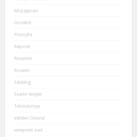
MojUppsats
Occident
Pressylta
Rapsodi
ResiaNet
Rosaièn
Salzblog
Svante Weyler
Tekstolomija
Världen Österut
viewpoint-east