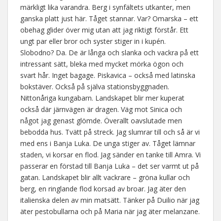
märkligt lika varandra. Berg i synfältets utkanter, men
ganska platt just här. Tåget stannar. Var? Omarska – ett
obehag glider över mig utan att jag riktigt förstår. Ett
ungt par eller bror och syster stiger in i kupén.
Slobodno? Da. De är långa och slanka och vackra på ett
intressant sätt, bleka med mycket mörka ögon och
svart hår. Inget bagage. Piskavica – också med latinska
bokstäver. Också på själva stationsbyggnaden.
Nittonåriga kungabarn. Landskapet blir mer kuperat
också där järnvägen är dragen. Väg mot Sinica och
något jag genast glömde. Överallt oavslutade men
bebodda hus. Tvätt på streck. Jag slumrar till och så är vi
med ens i Banja Luka. De unga stiger av. Tåget lämnar
staden, vi korsar en flod. Jag sänder en tanke till Amra. Vi
passerar en förstad till Banja Luka – det ser varmt ut på
gatan. Landskapet blir allt vackrare – gröna kullar och
berg, en ringlande flod korsad av broar. Jag äter den
italienska delen av min matsätt. Tänker på Duilio när jag
äter pestobullarna och på Maria när jag äter melanzane.