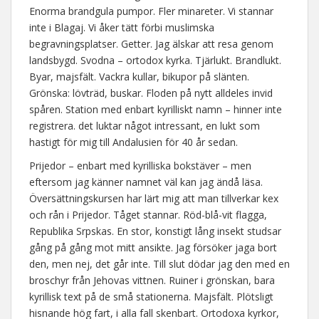
Enorma brandgula pumpor. Fler minareter. Vi stannar
inte i Blagaj. Vi åker tätt förbi muslimska
begravningsplatser. Getter. Jag älskar att resa genom
landsbygd. Svodna – ortodox kyrka. Tjärlukt. Brandlukt.
Byar, majsfält. Vackra kullar, bikupor på slänten.
Grönska: lövträd, buskar. Floden på nytt alldeles invid
spåren. Station med enbart kyrilliskt namn – hinner inte
registrera. det luktar något intressant, en lukt som
hastigt för mig till Andalusien för 40 år sedan.
Prijedor – enbart med kyrilliska bokstäver – men
eftersom jag känner namnet väl kan jag ändå läsa.
Översättningskursen har lärt mig att man tillverkar kex
och rån i Prijedor. Tåget stannar. Röd-blå-vit flagga,
Republika Srpskas. En stor, konstigt lång insekt studsar
gång på gång mot mitt ansikte. Jag försöker jaga bort
den, men nej, det går inte. Till slut dödar jag den med en
broschyr från Jehovas vittnen. Ruiner i grönskan, bara
kyrillisk text på de små stationerna. Majsfält. Plötsligt
hisnande hög fart, i alla fall skenbart. Ortodoxa kyrkor,