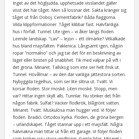
Inget av det högljudda, upphetsade visslandet gäller
visst det här tåget. Men så lossnar det. Sakta kränger sig
tåget ut från Doboj. Cementfabrik? Båda flaggorna.
Vilda klippformationer. Tåget klibbar fast. Halvfärdiga
hus i förfall. Tunnel. Ute igen – vi åker längs floden.
Leende landskap. ”Lav” – lejon – ett ölmärke? Vitkalkade
hus bland majsfälten. Paklenica. Långsamt igen, någon
ropar ”normalno” och jag tar det för en beskrivning av
läget eller bristen på snabbhet. Tik med valpar på vift i
det gröna. Minaret. Tallskog som inte ser helt frisk ut.
Tunnel. Hövålmar – av den där vanliga jättestora sorten.
Nybyggda tegelhus, som ser lite slitna ut. Tvätt. Vi
korsar floden. Stor moské. Liten moské. Stopp, men
var? Hittar ingen skylt alls. Tunnlar. Nu stinker det från
någon fabrik. Sulfat? Vacker flodkrök, blågrönt vatten.
Minaret. Tvätt. Muskulösa män hugger ved. Vi följer
floden. Bradići. Ortodox kyrka. Floden, de gröna bergen
– urlandskapet. Tåget stannar upp i ett majsfält. Några
halvnakna män tittar ut från ett garage. Vi följer floden
som kröker sig i stora vindlingar. Gamla bilar. Minaret i