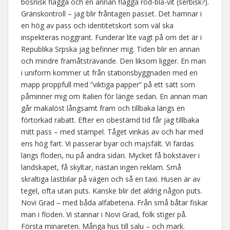
bosnisk flagga och en annan flagga röd-blå-vit (serbisk?).
Gränskontroll – jag blir fråntagen passet. Det hamnar i
en hög av pass och identitetskort som väl ska
inspekteras noggrant. Funderar lite vagt på om det är i
Republika Srpska jag befinner mig. Tiden blir en annan
och mindre framåtsträvande. Den liksom ligger. En man
i uniform kommer ut från stationsbyggnaden med en
mapp proppfull med ”viktiga papper” på ett sätt som
påminner mig om Italien för länge sedan. En annan man
går makalöst långsamt fram och tillbaka längs en
förtorkad rabatt. Efter en obestämd tid får jag tillbaka
mitt pass – med stämpel. Tåget vinkas av och har med
ens hög fart. Vi passerar byar och majsfält. Vi färdas
längs floden, nu på andra sidan. Mycket få bokstäver i
landskapet, få skyltar, nästan ingen reklam. Små
skraltiga lastbilar på vägen och så en taxi. Husen är av
tegel, ofta utan puts. Kanske blir det aldrig någon puts.
Novi Grad – med båda alfabetena. Från små båtar fiskar
man i floden. Vi stannar i Novi Grad, folk stiger på.
Första minareten. Många hus till salu – och mark.