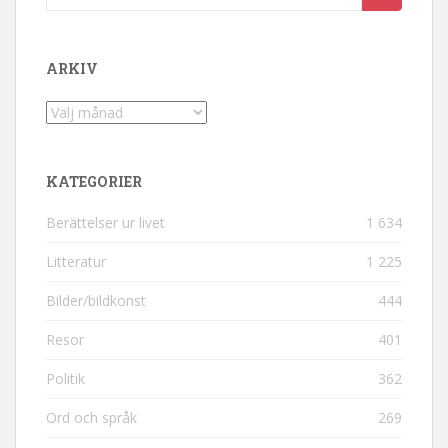
ARKIV
Arkiv
KATEGORIER
Berättelser ur livet
1 634
Litteratur
1 225
Bilder/bildkonst
444
Resor
401
Politik
362
Ord och språk
269