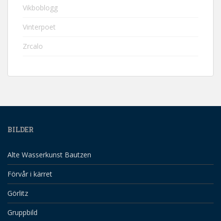
Vikboblogg
Vinterpoet
Zrcalo
BILDER
Alte Wasserkunst Bautzen
Förvår i kärret
Görlitz
Gruppbild