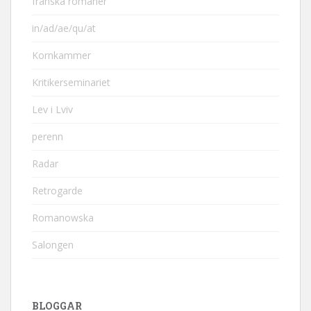
franska romaner
in/ad/ae/qu/at
Kornkammer
Kritikerseminariet
Lev i Lviv
perenn
Radar
Retrogarde
Romanowska
Salongen
BLOGGAR