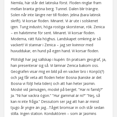
Nemila, här står det latinska först. Floden ringlar fram
mellan branta gröna berg. Tunnel. Dalen blir trängre.
Solen når inte längre ner till floden. Jelina (bara latinsk
skrift). Vi korsar floden. Minaret. Vi är ute i solskenet
igen. Tung industri, höga rostiga skorstenar, rök. Zenica
– en halvtimme för sent. Minaret. Vi korsar floden.
Moderna, rätt fula höghus. Landskapet omkring är så
vackert! Vi stannar i Zenica – jag ser kvinnor med
huvuddukar, en hund på egen hand. Vi korsar floden.
Plötsligt har jag sällskap i kupén: En pratsam geograf, ja,
han presenterar sig så. Vi lämnar Zenica bakom oss.
Geografen visar mig en bild på en vacker bro i Konjići(?)
och jag får veta att floden heter Bosna (kanske är det
Bosna vi följt hela tiden) och att han heter Jasmin.
Moské vid järnvägen, moské på berget. ”Har ni familj?”
Ja. ”Ni har vackra ögon.” ”Hur gammal är ni?” ”Nej, så
kan ni inte fråga.” Dessutom ser jag att han är minst
tjugo år yngre än jag…Tåget bromsar in och står sedan
stilla. Ingen station. Konduktören – som är Jasmins