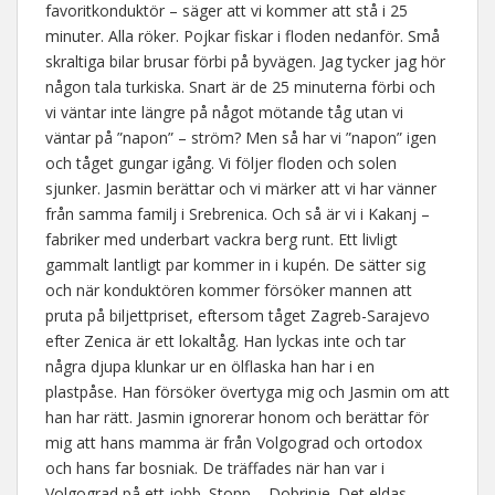
favoritkonduktör – säger att vi kommer att stå i 25
minuter. Alla röker. Pojkar fiskar i floden nedanför. Små
skraltiga bilar brusar förbi på byvägen. Jag tycker jag hör
någon tala turkiska. Snart är de 25 minuterna förbi och
vi väntar inte längre på något mötande tåg utan vi
väntar på ”napon” – ström? Men så har vi ”napon” igen
och tåget gungar igång. Vi följer floden och solen
sjunker. Jasmin berättar och vi märker att vi har vänner
från samma familj i Srebrenica. Och så är vi i Kakanj –
fabriker med underbart vackra berg runt. Ett livligt
gammalt lantligt par kommer in i kupén. De sätter sig
och när konduktören kommer försöker mannen att
pruta på biljettpriset, eftersom tåget Zagreb-Sarajevo
efter Zenica är ett lokaltåg. Han lyckas inte och tar
några djupa klunkar ur en ölflaska han har i en
plastpåse. Han försöker övertyga mig och Jasmin om att
han har rätt. Jasmin ignorerar honom och berättar för
mig att hans mamma är från Volgograd och ortodox
och hans far bosniak. De träffades när han var i
Volgograd på ett jobb. Stopp – Dobrinje. Det eldas