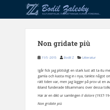
S
k
i
p
t
o
m
Non gridate più
a
i
n
11/5 -2015
Bodil Z
Litteratur
c
o
n
Igår fick jag plötsligt en stark lust att ta it
t
gamla och kasta mig in i nya, tänkte något om 
e
rätt tiden var, men jag lägger på prov ut en av
n
ibland funderade tillsammans över dessa tolk
t
Här är en dikt ur samlingen
Il dolore
(1937-194
Non gridate più