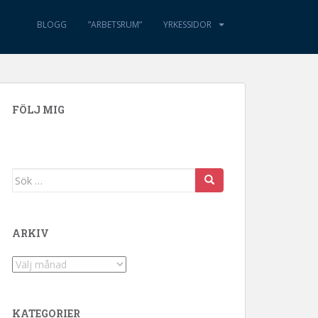
BLOGG
”ARBETSRUM”
YRKESSIDOR
FÖLJ MIG
Sök efter:
ARKIV
Arkiv
KATEGORIER