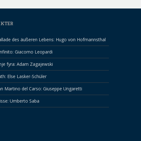
IKTER
allade des äußeren Lebens: Hugo von Hofmannsthal
infinito: Giacomo Leopardi
nje fyra: Adam Zagajewski
th: Else Lasker-Schüler
n Martino del Carso: Giuseppe Ungaretti
isse: Umberto Saba