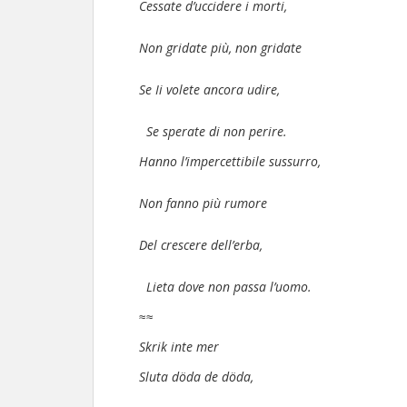
Cessate d’uccidere i morti,
Non gridate più, non gridate
Se Ii volete ancora udire,
Se sperate di non perire.
Hanno l’impercettibile sussurro,
Non fanno più rumore
Del crescere dell’erba,
Lieta dove non passa l’uomo.
≈≈
Skrik inte mer
Sluta döda de döda,