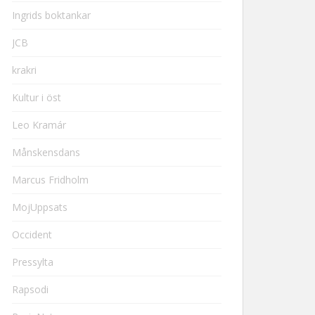
Ingrids boktankar
JCB
krakri
Kultur i öst
Leo Kramár
Månskensdans
Marcus Fridholm
MojUppsats
Occident
Pressylta
Rapsodi