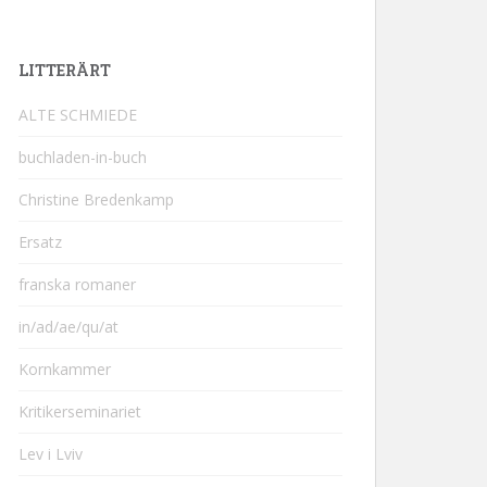
LITTERÄRT
ALTE SCHMIEDE
buchladen-in-buch
Christine Bredenkamp
Ersatz
franska romaner
in/ad/ae/qu/at
Kornkammer
Kritikerseminariet
Lev i Lviv