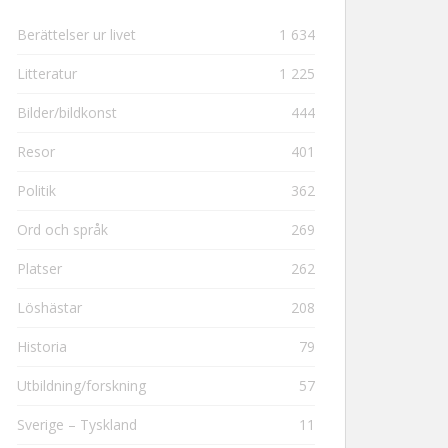
Berättelser ur livet
1 634
Litteratur
1 225
Bilder/bildkonst
444
Resor
401
Politik
362
Ord och språk
269
Platser
262
Löshästar
208
Historia
79
Utbildning/forskning
57
Sverige – Tyskland
11