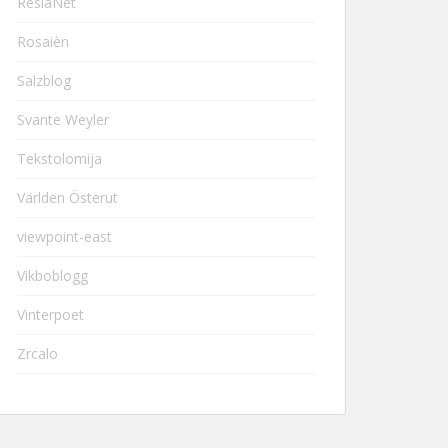
ResiaNet
Rosaièn
Salzblog
Svante Weyler
Tekstolomija
Världen Österut
viewpoint-east
Vikboblogg
Vinterpoet
Zrcalo