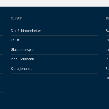
CITAT
D
Der Schimmelreiter
B
Faust
L’
Glasperlenspiel
Li
Irina Liebmann
Ru
Klara Johanson
Sa
Ul