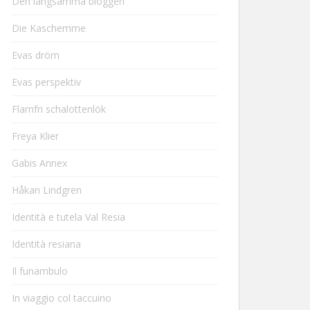
Den långsamma bloggen
Die Kaschemme
Evas dröm
Evas perspektiv
Flarnfri schalottenlök
Freya Klier
Gabis Annex
Håkan Lindgren
Identità e tutela Val Resia
Identità resiana
Il funambulo
In viaggio col taccuino