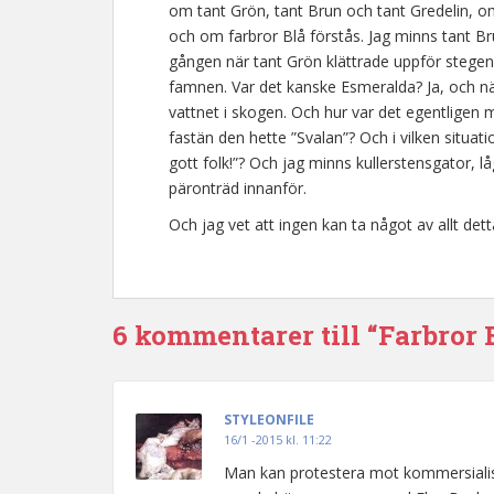
om tant Grön, tant Brun och tant Gredelin, om
och om farbror Blå förstås. Jag minns tant 
gången när tant Grön klättrade uppför stegen
famnen. Var det kanske Esmeralda? Ja, och nä
vattnet i skogen. Och hur var det egentligen 
fastän den hette ”Svalan”? Och i vilken situa
gott folk!”? Och jag minns kullerstensgator, 
päronträd innanför.
Och jag vet att ingen kan ta något av allt dett
6 kommentarer till “Farbror 
STYLEONFILE
16/1 -2015 kl. 11:22
Man kan protestera mot kommersialise