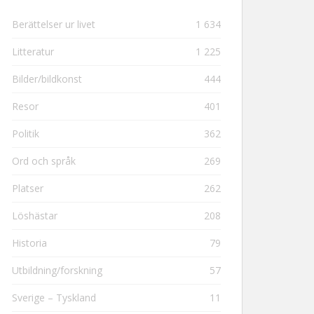
Berättelser ur livet
1 634
Litteratur
1 225
Bilder/bildkonst
444
Resor
401
Politik
362
Ord och språk
269
Platser
262
Löshästar
208
Historia
79
Utbildning/forskning
57
Sverige – Tyskland
11