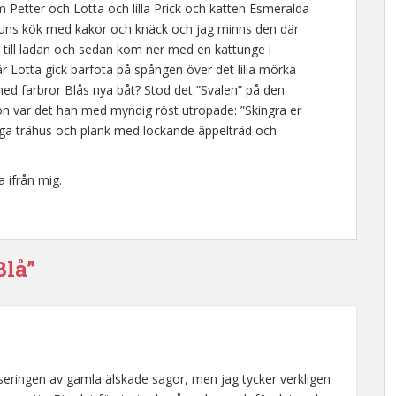
 Petter och Lotta och lilla Prick och katten Esmeralda
Bruns kök med kakor och knäck och jag minns den där
 till ladan och sedan kom ner med en kattunge i
r Lotta gick barfota på spången över det lilla mörka
med farbror Blås nya båt? Stod det ”Svalen” på den
tion var det han med myndig röst utropade: ”Skingra er
låga trähus och plank med lockande äppelträd och
a ifrån mig.
Blå”
ringen av gamla älskade sagor, men jag tycker verkligen