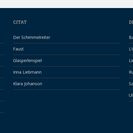
CITAT
D
Der Schimmelreiter
B
Faust
L’
Glasperlenspiel
Li
Irina Liebmann
Ru
Klara Johanson
Sa
Ul