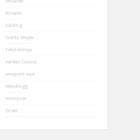
ResiaNet
Rosaièn
Salzblog
Svante Weyler
Tekstolomija
Världen Österut
viewpoint-east
Vikboblogg
Vinterpoet
Zrcalo