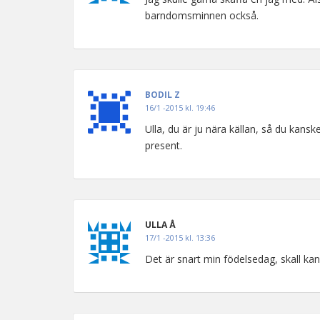
barndomsminnen också.
BODIL Z
16/1 -2015 kl. 19:46
Ulla, du är ju nära källan, så du kanske
present.
ULLA Å
17/1 -2015 kl. 13:36
Det är snart min födelsedag, skall kans