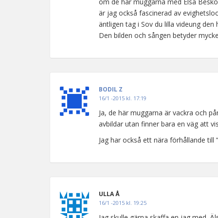
om de här muggarna med Elsa Beskow-m
är jag också fascinerad av evighetsloo
äntligen tag i Sov du lilla videung den 
Den bilden och sången betyder mycket f
BODIL Z
16/1 -2015 kl. 17:19
Ja, de här muggarna är vackra och på
avbildar utan finner bara en väg att vi
Jag har också ett nära förhållande till ”
ULLA Å
16/1 -2015 kl. 19:25
Jag skulle gärna skaffa en jag med. Äl