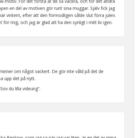
otiv. För det första är de så vackra, och för det andra
pen en del av motiven gör runt sina muggar. Själv fick jag
här vintern, efter att den förmodligen sålde slut förra julen.
ör mig, och jag är glad att ha den synligt i mitt liv igen.
minner om något vackert. De gör inte våld på det de
sa upp det på nytt.
Sov du lilla videung”.
ska Beskow, som jag sa när jag var liten, är en del av mina