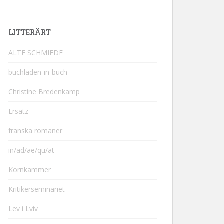
LITTERÄRT
ALTE SCHMIEDE
buchladen-in-buch
Christine Bredenkamp
Ersatz
franska romaner
in/ad/ae/qu/at
Kornkammer
Kritikerseminariet
Lev i Lviv