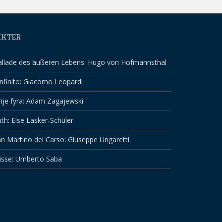
IKTER
allade des äußeren Lebens: Hugo von Hofmannsthal
infinito: Giacomo Leopardi
nje fyra: Adam Zagajewski
th: Else Lasker-Schüler
n Martino del Carso: Giuseppe Ungaretti
isse: Umberto Saba