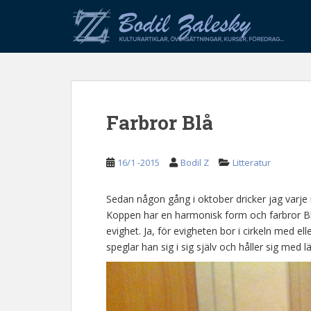
S
k
i
p
t
o
m
Farbror Blå
a
i
n
16/1 -2015
Bodil Z
Litteratur
c
o
n
Sedan någon gång i oktober dricker jag varje
t
Koppen har en harmonisk form och farbror Bl
e
evighet. Ja, för evigheten bor i cirkeln med el
n
speglar han sig i sig själv och håller sig med lä
t