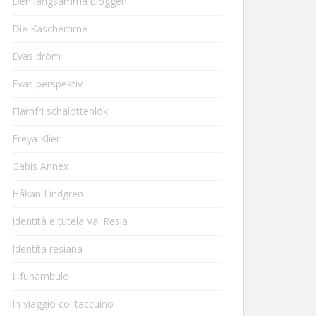
Den långsamma bloggen
Die Kaschemme
Evas dröm
Evas perspektiv
Flarnfri schalottenlök
Freya Klier
Gabis Annex
Håkan Lindgren
Identità e tutela Val Resia
Identità resiana
Il funambulo
In viaggio col taccuino