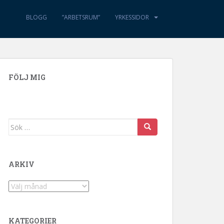
BLOGG
”ARBETSRUM”
YRKESSIDOR
FÖLJ MIG
Sök efter:
ARKIV
Arkiv
KATEGORIER