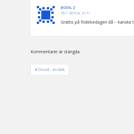
BODIL Z
19/1 -2015 kl. 21:11
Grattis på födelsedagen då – kanske tr
Kommentarer är stängda.
Drozd – en länk
Inläggsnavigering