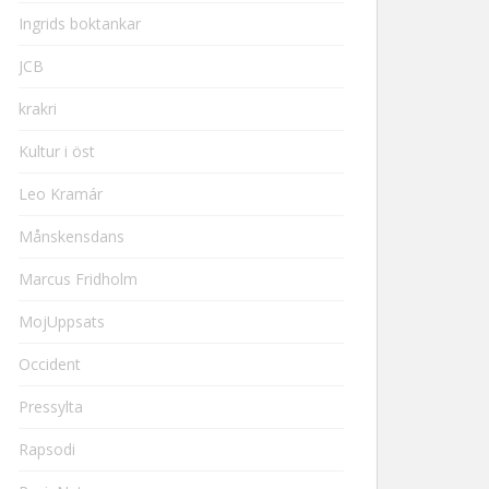
Ingrids boktankar
JCB
krakri
Kultur i öst
Leo Kramár
Månskensdans
Marcus Fridholm
MojUppsats
Occident
Pressylta
Rapsodi