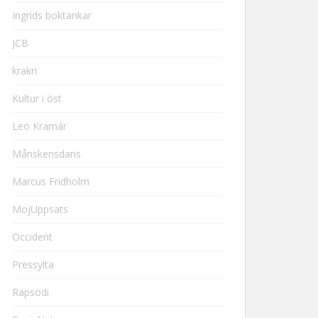
Ingrids boktankar
JCB
krakri
Kultur i öst
Leo Kramár
Månskensdans
Marcus Fridholm
MojUppsats
Occident
Pressylta
Rapsodi