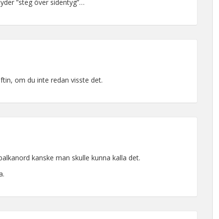
etyder ”steg över sidentyg”…
tin, om du inte redan visste det.
t balkanord kanske man skulle kunna kalla det.
a.