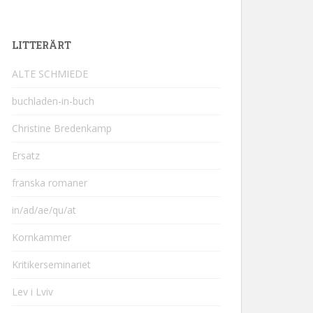
LITTERÄRT
ALTE SCHMIEDE
buchladen-in-buch
Christine Bredenkamp
Ersatz
franska romaner
in/ad/ae/qu/at
Kornkammer
Kritikerseminariet
Lev i Lviv