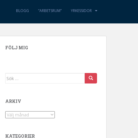
BLOGG
”ARBETSRUM”
YRKESSIDOR
FÖLJ MIG
Sök efter:
ARKIV
Arkiv
KATEGORIER