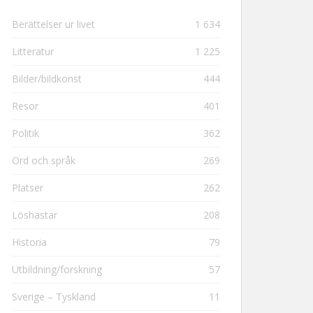
Berättelser ur livet
1 634
Litteratur
1 225
Bilder/bildkonst
444
Resor
401
Politik
362
Ord och språk
269
Platser
262
Löshästar
208
Historia
79
Utbildning/forskning
57
Sverige – Tyskland
11