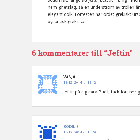
hemlighetslag, så en underström av trolleri f
elegant dolk. Förresten har ordet grekiskt urspr
bysantisk grekiska.
6 kommentarer till “Jeftin”
VANJA
16/12 -2014 kl. 16:12
Jeftin på dig cara Budil, tack för trevlig
BODIL Z
16/12 -2014 kl. 16:29