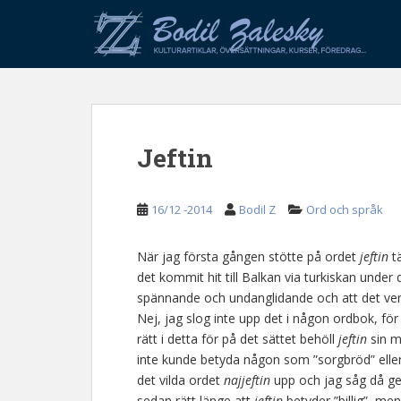
S
k
i
p
t
o
m
Jeftin
a
i
n
16/12 -2014
Bodil Z
Ord och språk
c
o
n
När jag första gången stötte på ordet
jeftin
tä
t
det kommit hit till Balkan via turkiskan under
e
spännande och undanglidande och att det verk
n
Nej, jag slog inte upp det i någon ordbok, för
t
rätt i detta för på det sättet behöll
jeftin
sin my
inte kunde betyda någon som ”sorgbröd” eller 
det vilda ordet
najjeftin
upp och jag såg då gen
sedan rätt länge att
jeftin
betyder ”billig”, me