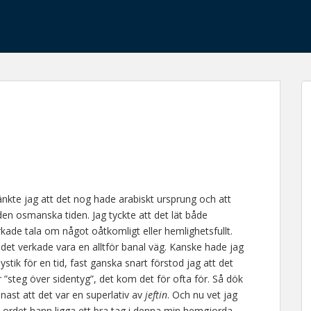
nkte jag att det nog hade arabiskt ursprung och att
 den osmanska tiden. Jag tyckte att det lät både
ade tala om något oåtkomligt eller hemlighetsfullt.
 det verkade vara en alltför banal väg. Kanske hade jag
stik för en tid, fast ganska snart förstod jag att det
”steg över sidentyg”, det kom det för ofta för. Så dök
ast att det var en superlativ av
jeftin
. Och nu vet jag
n ordet hann ligga ett bra tag i denna min hemgjorda