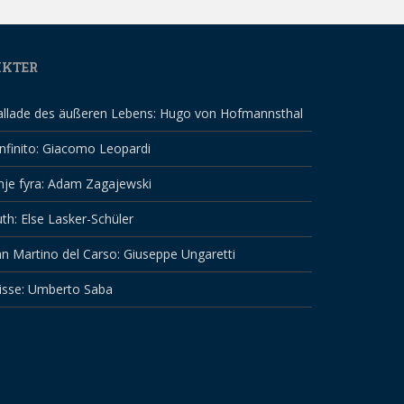
IKTER
allade des äußeren Lebens: Hugo von Hofmannsthal
infinito: Giacomo Leopardi
nje fyra: Adam Zagajewski
th: Else Lasker-Schüler
n Martino del Carso: Giuseppe Ungaretti
isse: Umberto Saba