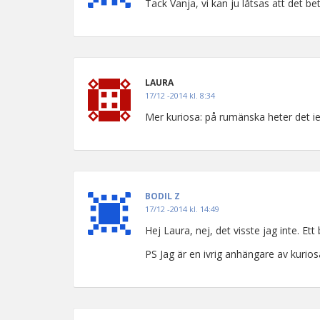
Tack Vanja, vi kan ju låtsas att det b
LAURA
17/12 -2014 kl. 8:34
Mer kuriosa: på rumänska heter det ief
BODIL Z
17/12 -2014 kl. 14:49
Hej Laura, nej, det visste jag inte. Et
PS Jag är en ivrig anhängare av kurios