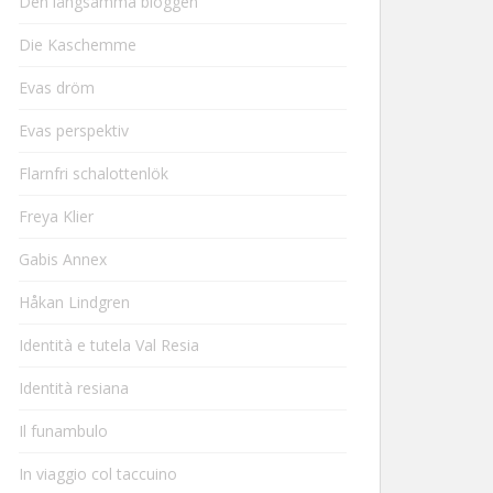
Den långsamma bloggen
Die Kaschemme
Evas dröm
Evas perspektiv
Flarnfri schalottenlök
Freya Klier
Gabis Annex
Håkan Lindgren
Identità e tutela Val Resia
Identità resiana
Il funambulo
In viaggio col taccuino