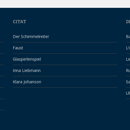
CITAT
D
Der Schimmelreiter
B
Faust
L’
Glasperlenspiel
Li
Irina Liebmann
Ru
Klara Johanson
Sa
Ul