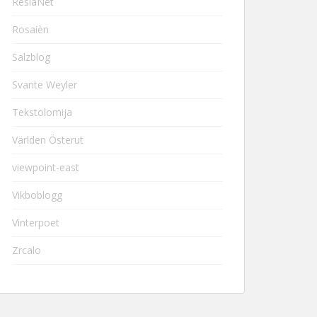
ResiaNet
Rosaièn
Salzblog
Svante Weyler
Tekstolomija
Världen Österut
viewpoint-east
Vikboblogg
Vinterpoet
Zrcalo